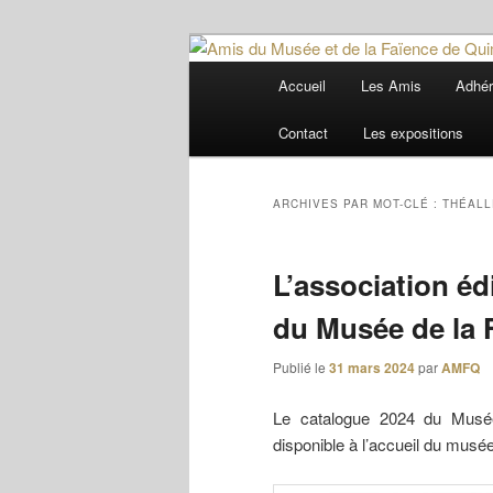
Aller
Aller
Trois siècles de tradition faïenc
au
au
Menu
Accueil
Les Amis
Adhér
contenu
contenu
principal
Amis du Musée
principal
secondaire
Contact
Les expositions
ARCHIVES PAR MOT-CLÉ :
THÉALL
L’association éd
du Musée de la 
Publié le
31 mars 2024
par
AMFQ
Le catalogue 2024 du Musée
disponible à l’accueil du musée,