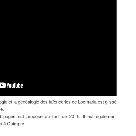
ogie et la généalogie des faïenceries de Locmaria est glissé
re.
pages est proposé au tarif de 20 €. Il est également
rs à Quimper.