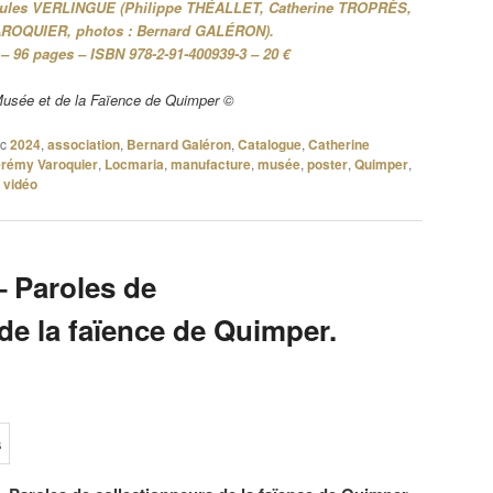
d Jules VERLINGUE (Philippe THÉALLET, Catherine TROPRÈS,
ROQUIER, photos : Bernard GALÉRON).
 – 96 pages – ISBN 978-2-91-400939-3 – 20 €
Musée et de la Faïence de Quimper ©
c
2024
,
association
,
Bernard Galéron
,
Catalogue
,
Catherine
rémy Varoquier
,
Locmaria
,
manufacture
,
musée
,
poster
,
Quimper
,
,
vidéo
– Paroles de
de la faïence de Quimper.