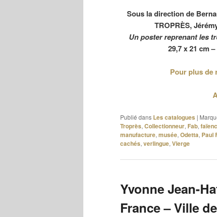
Sous la direction de Ber
TROPRÈS, Jérémy
Un poster reprenant les tro
29,7 x 21 cm –
Pour plus de 
A
Publié dans
Les catalogues
|
Marqu
Troprès
,
Collectionneur
,
Fab
,
faïen
manufacture
,
musée
,
Odetta
,
Paul 
cachés
,
verlingue
,
Vierge
Yvonne Jean-Haf
France – Ville d