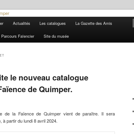
ière
er
Actualités
Les catalogues
La Gazette des Amis
 et de la Faïence de Quimper
Parcours Faïencier
Site du musée
ET
ite le nouveau catalogue
Faïence de Quimper.
 de la Faïence de Quimper vient de paraître. Il sera
 à partir du lundi 8 avril 2024.