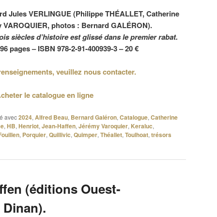
nard Jules VERLINGUE (Philippe THÉALLET, Catherine
 VAROQUIER, photos : Bernard GALÉRON).
is siècles d’histoire est glissé dans le premier rabat.
 96 pages – ISBN 978-2-91-400939-3 – 20 €
renseignements, veuillez nous contacter.
cheter le catalogue en ligne
é avec
2024
,
Alfred Beau
,
Bernard Galéron
,
Catalogue
,
Catherine
ce
,
HB
,
Henriot
,
Jean-Haffen
,
Jérémy Varoquier
,
Keraluc
,
Fouillen
,
Porquier
,
Quillivic
,
Quimper
,
Théallet
,
Toulhoat
,
trésors
fen (éditions Ouest-
e Dinan).