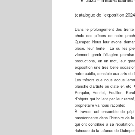
2024 – Trésors cachés –
(catalogue de l’exposition 2024
Dans le prolongement des trente
choix des pièces de notre proch
Quimper. Nous leur avons demand
pièce, leur fierté ! La ou les piè
viennent garnir l’étagère promis
productions, en un mot, leur graa
exposition une très belle occasion
notre public, sensible aux arts du 
Les trésors que nous accueilleron
planche d’artiste ou d’atelier, etc
Porquier, Henriot, Fouillen, Ke
d’objets qui brillent par leur rare
propriétaire va nous raconter.
À travers cet ensemble de pépi
passionnante dans l’histoire de l
qui ont contribué à sa réputation.
richesse de la faïence de Quimper