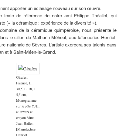
nent apporter un éclairage nouveau sur son œuvre.
 texte de référence de notre ami Philippe Théallet, qui
te (« la céramique : expérience de la diversité »).
le domaine de la céramique quimpéroise, nous présente le
ans le sillon de Mathurin Méheut, aux faïenceries Henriot,
e nationale de Sèvres. L’artiste exercera ses talents dans
nan et à Saint-Méen-le-Grand.
Girafes,
Faïence, H.
30,5, L. 18, l.
5,5 cm,
Monogramme
sur le côté YJH,
au revers au
crayon Mme
Jean-Haffen
[Manufacture
Henriot