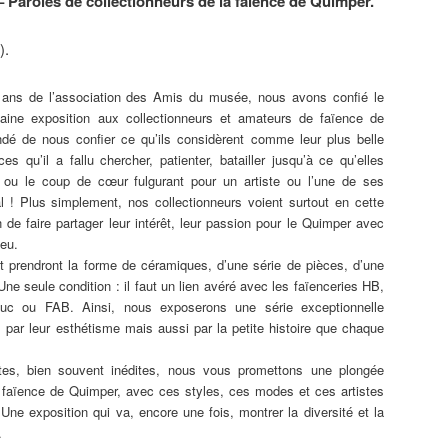
 Paroles de collectionneurs de la faïence de Quimper.
).
 ans de l’association des Amis du musée, nous avons confié le
aine exposition aux collectionneurs et amateurs de faïence de
é de nous confier ce qu’ils considèrent comme leur plus belle
ces qu’il a fallu chercher, patienter, batailler jusqu’à ce qu’elles
e ou le coup de cœur fulgurant pour un artiste ou l’une de ses
l ! Plus simplement, nos collectionneurs voient surtout en cette
 de faire partager leur intérêt, leur passion pour le Quimper avec
feu.
t prendront la forme de céramiques, d’une série de pièces, d’une
. Une seule condition : il faut un lien avéré avec les faïenceries HB,
raluc ou FAB. Ainsi, nous exposerons une série exceptionnelle
té, par leur esthétisme mais aussi par la petite histoire que chaque
tes, bien souvent inédites, nous vous promettons une plongée
a faïence de Quimper, avec ces styles, ces modes et ces artistes
 Une exposition qui va, encore une fois, montrer la diversité et la
.