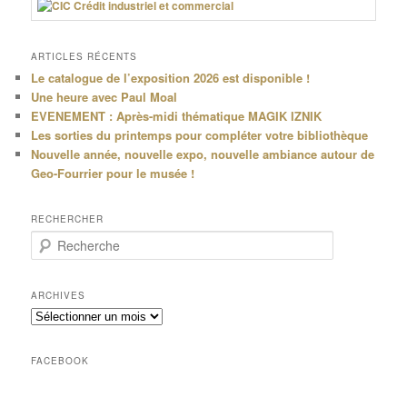
ARTICLES RÉCENTS
Le catalogue de l’exposition 2026 est disponible !
Une heure avec Paul Moal
EVENEMENT : Après-midi thématique MAGIK IZNIK
Les sorties du printemps pour compléter votre bibliothèque
Nouvelle année, nouvelle expo, nouvelle ambiance autour de
Geo-Fourrier pour le musée !
RECHERCHER
R
e
c
h
ARCHIVES
e
Archives
r
c
h
FACEBOOK
e