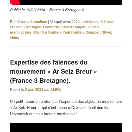
Publié le 19/02/2024 – France 3 Bretagne ©
Publié dans
Actualités
|
Marqué avec
2024
,
architecte
,
faïence
,
France 3 Bretagne
,
Locmaria
,
Lucien Lample-Lauden
,
manufacture
,
Maurice Fouillen
,
Paul Fouillen
,
Quimper
,
Stivel
,
vidéo
Expertise des faïences du
mouvement « Ar Seiz Breur »
(France 3 Bretagne).
Publié le
2 mai 2023
par
AMFQ
Un petit retour en breton sur l’expertise des objets du mouvement
« Ar Seiz Breur », qui s’est tenue à Quimper, jeudi dernier.
Unvaniezh ar seizh breur e brezhoneg !