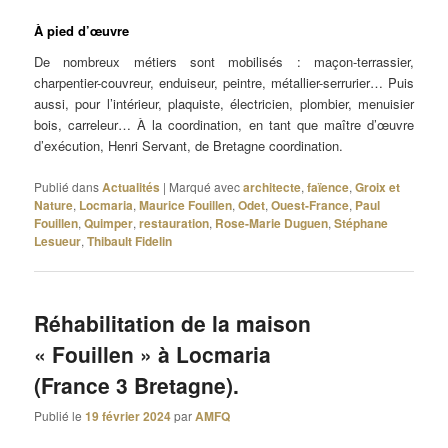
À pied d’œuvre
De nombreux métiers sont mobilisés : maçon-terrassier,
charpentier-couvreur, enduiseur, peintre, métallier-serrurier… Puis
aussi, pour l’intérieur, plaquiste, électricien, plombier, menuisier
bois, carreleur… À la coordination, en tant que maître d’œuvre
d’exécution, Henri Servant, de Bretagne coordination.
Publié dans
Actualités
|
Marqué avec
architecte
,
faïence
,
Groix et
Nature
,
Locmaria
,
Maurice Fouillen
,
Odet
,
Ouest-France
,
Paul
Fouillen
,
Quimper
,
restauration
,
Rose-Marie Duguen
,
Stéphane
Lesueur
,
Thibault Fidelin
Réhabilitation de la maison
« Fouillen » à Locmaria
(France 3 Bretagne).
Publié le
19 février 2024
par
AMFQ