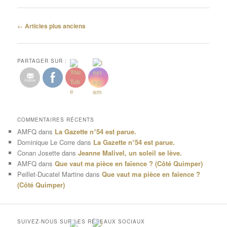
Navigation
←
Articles plus anciens
des
articles
PARTAGER SUR :
COMMENTAIRES RÉCENTS
AMFQ
dans
La Gazette n°54 est parue.
Dominique Le Corre
dans
La Gazette n°54 est parue.
Conan Josette
dans
Jeanne Malivel, un soleil se lève.
AMFQ
dans
Que vaut ma pièce en faïence ? (Côté Quimper)
Peillet-Ducatel Martine
dans
Que vaut ma pièce en faïence ?
(Côté Quimper)
SUIVEZ-NOUS SUR LES RÉSEAUX SOCIAUX