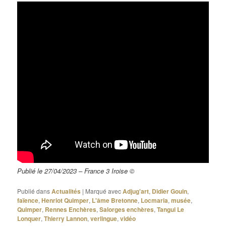
Publié le 27/04/2023 – France 3 Iroise ©
Publié dans
Actualités
|
Marqué avec
Adjug'art
,
Didier Gouin
,
faïence
,
Henriot Quimper
,
L'âme Bretonne
,
Locmaria
,
musée
,
Quimper
,
Rennes Enchères
,
Salorges enchères
,
Tangui Le
Lonquer
,
Thierry Lannon
,
verlingue
,
vidéo