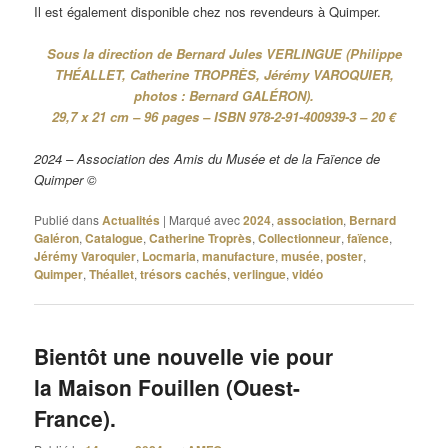
Il est également disponible chez nos revendeurs à Quimper.
Sous la direction de Bernard Jules VERLINGUE (Philippe
THÉALLET, Catherine TROPRÈS, Jérémy VAROQUIER,
photos : Bernard GALÉRON).
29,7 x 21 cm – 96 pages – ISBN 978-2-91-400939-3 – 20 €
2024 – Association des Amis du Musée et de la Faïence de
Quimper ©
Publié dans
Actualités
|
Marqué avec
2024
,
association
,
Bernard
Galéron
,
Catalogue
,
Catherine Troprès
,
Collectionneur
,
faïence
,
Jérémy Varoquier
,
Locmaria
,
manufacture
,
musée
,
poster
,
Quimper
,
Théallet
,
trésors cachés
,
verlingue
,
vidéo
Bientôt une nouvelle vie pour
la Maison Fouillen (Ouest-
France).