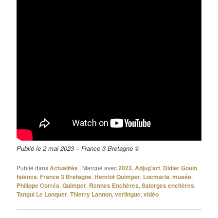
Publié le 2 mai 2023 – France 3 Bretagne ©
Publié dans
Actualités
|
Marqué avec
2023
,
Adjug’art
,
Didier Gouin
,
faïence
,
France 3 Bretagne
,
Henriot Quimper
,
Locmaria
,
musée
,
Philippe Corréa
,
Quimper
,
Rennes Enchères
,
Salorges enchères
,
Tangui Le Lonquer
,
Thierry Lannon
,
verlingue
,
vidéo