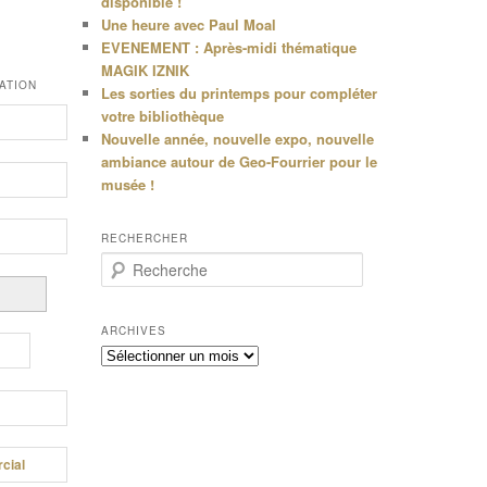
disponible !
Une heure avec Paul Moal
EVENEMENT : Après-midi thématique
MAGIK IZNIK
ATION
Les sorties du printemps pour compléter
votre bibliothèque
Nouvelle année, nouvelle expo, nouvelle
ambiance autour de Geo-Fourrier pour le
musée !
RECHERCHER
R
e
c
h
ARCHIVES
e
Archives
r
c
h
e