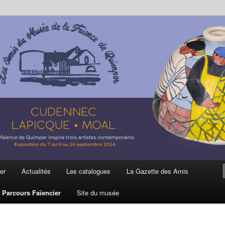
ière
 et de la Faïence de Quimper
er
Actualités
Les catalogues
La Gazette des Amis
Parcours Faïencier
Site du musée