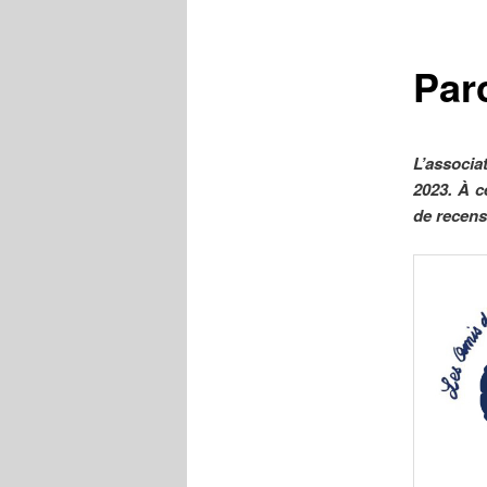
Par
L’associa
2023. À c
de recen