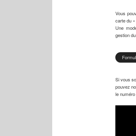
Vous pouve
carte du «
Une modér
gestion du 
Formul
Si vous so
pouvez nou
le numéro 