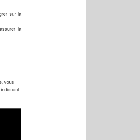
grer sur la
assurer la
e, vous
n indiquant