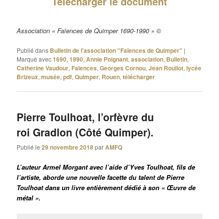
Télécharger le document
Association « Faïences de Quimper 1690-1990 » ©
Publié dans
Bulletin de l'association "Faïences de Quimper"
|
Marqué avec
1690
,
1990
,
Annie Poignant
,
association
,
Bulletin
,
Catherine Vaudour
,
Faïences
,
Georges Cornou
,
Jean Roullot
,
lycée
Brizeux
,
musée
,
pdf
,
Quimper
,
Rouen
,
télécharger
Pierre Toulhoat, l’orfèvre du
roi Gradlon (Côté Quimper).
Publié le
29 novembre 2018
par
AMFQ
L’auteur Armel Morgant avec l’aide d’Yves Toulhoat, fils de
l’artiste, aborde une nouvelle facette du talent de Pierre
Toulhoat dans un livre entièrement dédié à son « Œuvre de
métal ».