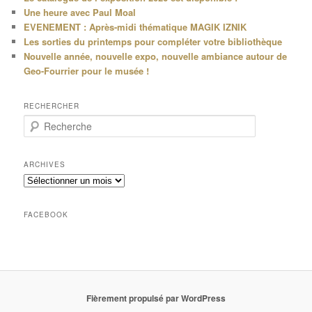
Une heure avec Paul Moal
EVENEMENT : Après-midi thématique MAGIK IZNIK
Les sorties du printemps pour compléter votre bibliothèque
Nouvelle année, nouvelle expo, nouvelle ambiance autour de
Geo-Fourrier pour le musée !
RECHERCHER
R
e
c
h
ARCHIVES
e
Archives
r
c
h
FACEBOOK
e
Fièrement propulsé par WordPress