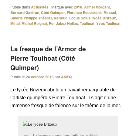
Publié dans
Actualités
|
Marqué avec
2018
,
Armel Morgant
,
Bernard Galéron
,
Côté Quimper
,
Florence Edouard de Massol
,
Galerie Philippe Théallet
,
Keraluc
,
Locus Solus
,
lycée Brizeux
,
Métal
,
Michel Roignat
,
Per Jakez Hélias
,
Toulhoat
,
Yves Toulhoat
La fresque de l’Armor de
Pierre Toulhoat (Côté
Quimper)
Publié le
24 octobre 2016
par
AMFQ
Le lycée Brizeux abrite un travail remarquable de
l’artiste quimpérois Pierre Toulhoat. Il s’agit d’une
immense fresque de faïence sur le thème de la mer.
La fresque comprend une multitude de détails.