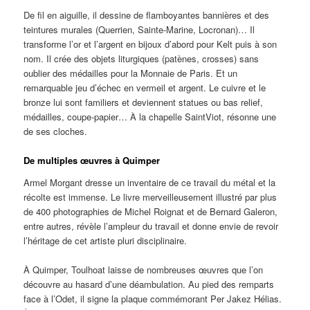
De fil en aiguille, il dessine de flamboyantes bannières et des
teintures murales (Querrien, Sainte-Marine, Locronan)… Il
transforme l’or et l’argent en bijoux d’abord pour Kelt puis à son
nom. Il crée des objets liturgiques (patènes, crosses) sans
oublier des médailles pour la Monnaie de Paris. Et un
remarquable jeu d’échec en vermeil et argent. Le cuivre et le
bronze lui sont familiers et deviennent statues ou bas relief,
médailles, coupe-papier… À la chapelle SaintViot, résonne une
de ses cloches.
De multiples œuvres à Quimper
Armel Morgant dresse un inventaire de ce travail du métal et la
récolte est immense. Le livre merveilleusement illustré par plus
de 400 photographies de Michel Roignat et de Bernard Galeron,
entre autres, révèle l’ampleur du travail et donne envie de revoir
l’héritage de cet artiste pluri disciplinaire.
À Quimper, Toulhoat laisse de nombreuses œuvres que l’on
découvre au hasard d’une déambulation. Au pied des remparts
face à l’Odet, il signe la plaque commémorant Per Jakez Hélias.