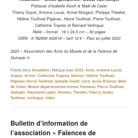
Préfaces d’Isabelle Assih & Maël de Calan
Thierry Goyet, Antoine Lucas, Armel Morgant, Philippe Théallet,
Hélène Toulhoat-Piganau, Hervé Toulhoat, Pierre Toulhoat,
Catherine Troprès et Bernard Verlingue
Relié – format : 19 x 24,5 cm – 60 pages
ISBN : 9 782956 402619 – tarif 12 € – Paru en juillet 2023
2023 – Association des Amis du Musée et de la Faïence de
Quimper ©
Publié dans
Actualités
|
Marqué avec
2023
,
Amis
,
Antoine Lucas
,
Argoat
,
Armor
,
Catherine Troprès
,
faïence
,
Hélène Toulhoat-
Piganau
,
Hervé Toulhoat
,
Isabelle Assih
,
Livre
,
lycée Brizeux
,
Maël
de Calan
,
Musée départemental breton
,
Panneau
,
Pierre Toulhoat
,
Quimper
,
Raymond Lopez
,
Rennes
,
Théallet
,
Thierry Godet
,
Toulhoat
,
verlingue
,
vidéo
Bulletin d’information de
l’association « Faïences de