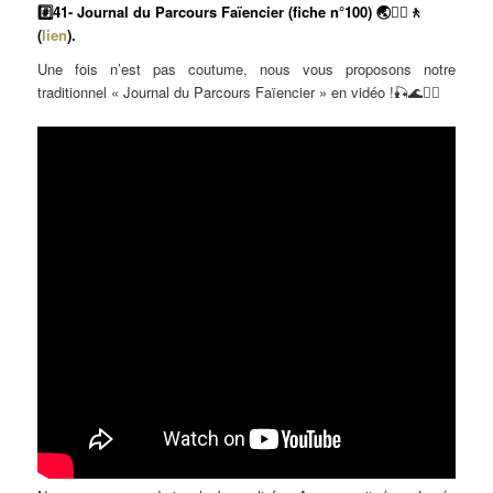
#️⃣41- Journal du Parcours Faïencier (fiche n°100) 🌏🚶‍♀️🚶
(
lien
).
Une fois n’est pas coutume, nous vous proposons notre
traditionnel « Journal du Parcours Faïencier » en vidéo !🎣🌊🧜‍♀️