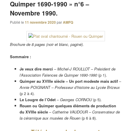
Quimper 1690-1990 » n°6 –
Novembre 1990.
Publié le
11 novembre 2020
par
AMFQ
Brochure de 8 pages (noir et blanc, paginé).
Sommaire :
Je veux dire merci
–
Michel-J ROULLOT – Président de
l’Association Faïences de Quimper 1690-1990
(p 1).
Quimper au XVIIIe siècle – Un port modeste mais actif
–
Annie POIGNANT – Professeur d’histoire au Lycée Brizeux
(p 2 à 4).
Le Lougre de l’Odet
–
Georges CORNOU
(p 5).
Rouen ou Quimper quelques éléments de production
du XVIIIe siècle
–
Catherine VAUDOUR – Conservateur de
la céramique aux musées de Rouen
(p 6 à 8).