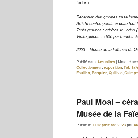
fériés)
Réception des groupes toute l’ann
Artiste contemporain exposé tout 
Tarifs groupes : adultes 4€, ados (
Visite guidée : +50€ par tranche 
2023 – Musée de la Faïence de Q
Publié dans
Actualités
|
Marqué ave
Collectionneur
,
exposition
,
Fab
,
faï
Fouillen
,
Porquier
,
Quillivic
,
Quimpe
Paul Moal – cér
Musée de la Faï
Publié le
11 septembre 2023
par
A