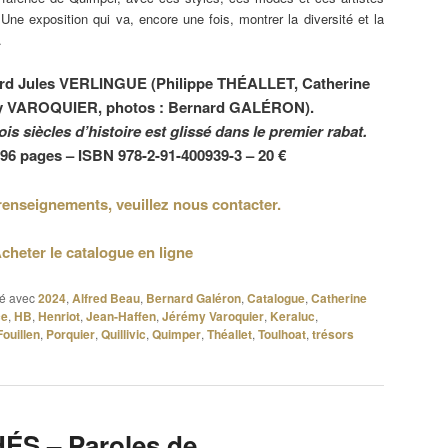
 Une exposition qui va, encore une fois, montrer la diversité et la
.
nard Jules VERLINGUE (Philippe THÉALLET, Catherine
 VAROQUIER, photos : Bernard GALÉRON).
is siècles d’histoire est glissé dans le premier rabat.
 96 pages – ISBN 978-2-91-400939-3 – 20 €
renseignements, veuillez nous contacter.
cheter le catalogue en ligne
é avec
2024
,
Alfred Beau
,
Bernard Galéron
,
Catalogue
,
Catherine
ce
,
HB
,
Henriot
,
Jean-Haffen
,
Jérémy Varoquier
,
Keraluc
,
Fouillen
,
Porquier
,
Quillivic
,
Quimper
,
Théallet
,
Toulhoat
,
trésors
S – Paroles de