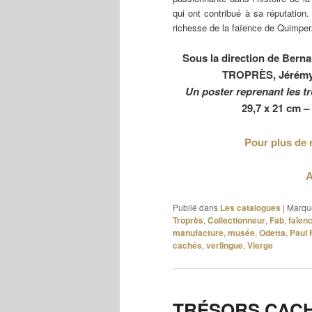
qui ont contribué à sa réputation.
richesse de la faïence de Quimper
Sous la direction de Ber
TROPRÈS, Jérémy
Un poster reprenant les tro
29,7 x 21 cm –
Pour plus de 
A
Publié dans
Les catalogues
|
Marqu
Troprès
,
Collectionneur
,
Fab
,
faïen
manufacture
,
musée
,
Odetta
,
Paul 
cachés
,
verlingue
,
Vierge
TRÉSORS CACHÉ