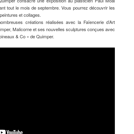
uimper consacre une exposition au plasticien Paul Moal
ant tout le mois de septembre. Vous pourrez découvrir les
peintures et collages.
nombreuses créations réalisées avec la Faïencerie d’Art
imper, Malicorne et ses nouvelles sculptures conçues avec
 Moineaux & Co » de Quimper.