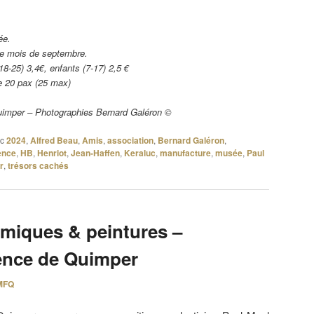
ée.
le mois de septembre.
18-25) 3,4€, enfants (7-17) 2,5 €
de 20 pax (25 max)
uimper – Photographies Bernard Galéron ©
c
2024
,
Alfred Beau
,
Amis
,
association
,
Bernard Galéron
,
ence
,
HB
,
Henriot
,
Jean-Haffen
,
Keraluc
,
manufacture
,
musée
,
Paul
r
,
trésors cachés
amiques & peintures –
ence de Quimper
MFQ