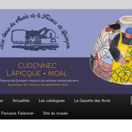
ière
 et de la Faïence de Quimper
er
Actualités
Les catalogues
La Gazette des Amis
Parcours Faïencier
Site du musée