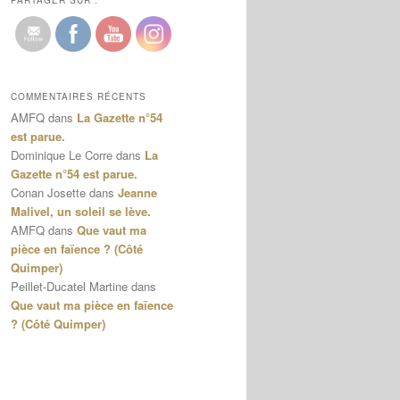
PARTAGER SUR :
COMMENTAIRES RÉCENTS
AMFQ
dans
La Gazette n°54
est parue.
Dominique Le Corre
dans
La
Gazette n°54 est parue.
Conan Josette
dans
Jeanne
Malivel, un soleil se lève.
AMFQ
dans
Que vaut ma
pièce en faïence ? (Côté
Quimper)
Peillet-Ducatel Martine
dans
Que vaut ma pièce en faïence
? (Côté Quimper)