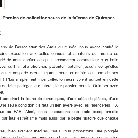
 Paroles de collectionneurs de la faïence de Quimper.
).
 ans de l’association des Amis du musée, nous avons confié le
aine exposition aux collectionneurs et amateurs de faïence de
é de nous confier ce qu’ils considèrent comme leur plus belle
ces qu’il a fallu chercher, patienter, batailler jusqu’à ce qu’elles
e ou le coup de cœur fulgurant pour un artiste ou l’une de ses
l ! Plus simplement, nos collectionneurs voient surtout en cette
 de faire partager leur intérêt, leur passion pour le Quimper avec
feu.
t prendront la forme de céramiques, d’une série de pièces, d’une
. Une seule condition : il faut un lien avéré avec les faïenceries HB,
raluc ou FAB. Ainsi, nous exposerons une série exceptionnelle
té, par leur esthétisme mais aussi par la petite histoire que chaque
tes, bien souvent inédites, nous vous promettons une plongée
a faïence de Quimper, avec ces styles, ces modes et ces artistes