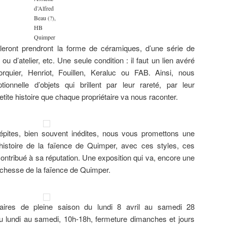
d’Alfred
Beau (?),
HB
Quimper
leront prendront la forme de céramiques, d’une série de
ou d’atelier, etc. Une seule condition : il faut un lien avéré
rquier, Henriot, Fouillen, Keraluc ou FAB. Ainsi, nous
onnelle d’objets qui brillent par leur rareté, par leur
tite histoire que chaque propriétaire va nous raconter.
pites, bien souvent inédites, nous vous promettons une
histoire de la faïence de Quimper, avec ces styles, ces
contribué à sa réputation. Une exposition qui va, encore une
 richesse de la faïence de Quimper.
raires de pleine saison du lundi 8 avril au samedi 28
u lundi au samedi, 10h-18h, fermeture dimanches et jours