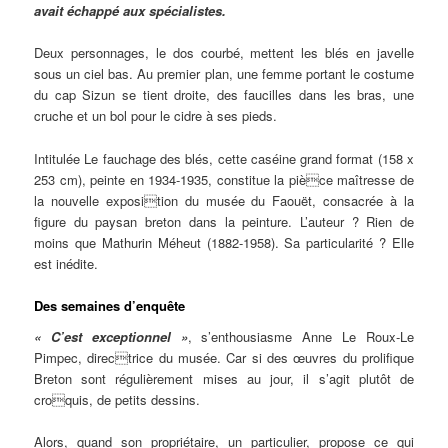
avait échappé aux spécialistes.
Deux personnages, le dos courbé, mettent les blés en javelle
sous un ciel bas. Au premier plan, une femme portant le costume
du cap Sizun se tient droite, des faucilles dans les bras, une
cruche et un bol pour le cidre à ses pieds.
Intitulée Le fauchage des blés, cette caséine grand format (158 x
253 cm), peinte en 1934-1935, constitue la pièce maîtresse de
la nouvelle exposition du musée du Faouët, consacrée à la
figure du paysan breton dans la peinture. L’auteur ? Rien de
moins que Mathurin Méheut (1882-1958). Sa particularité ? Elle
est inédite.
Des semaines d’enquête
« C’est exceptionnel »
, s’enthousiasme Anne Le Roux-Le
Pimpec, directrice du musée. Car si des œuvres du prolifique
Breton sont régulièrement mises au jour, il s’agit plutôt de
croquis, de petits dessins.
Alors, quand son propriétaire, un particulier, propose ce qui