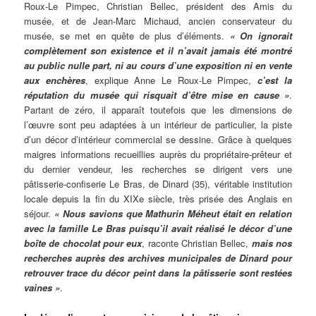
Roux-Le Pimpec, Christian Bellec, président des Amis du
musée, et de Jean-Marc Michaud, ancien conservateur du
musée, se met en quête de plus d’éléments.
« On ignorait
complètement son existence et il n’avait jamais été montré
au public nulle part, ni au cours d’une exposition ni en vente
aux enchères
, explique Anne Le Roux-Le Pimpec,
c’est la
réputation du musée qui risquait d’être mise en cause »
.
Partant de zéro, il apparaît toutefois que les dimensions de
l’œuvre sont peu adaptées à un intérieur de particulier, la piste
d’un décor d’intérieur commercial se dessine. Grâce à quelques
maigres informations recueillies auprès du propriétaire-prêteur et
du dernier vendeur, les recherches se dirigent vers une
pâtisserie-confiserie Le Bras, de Dinard (35), véritable institution
locale depuis la fin du XIXe siècle, très prisée des Anglais en
séjour.
« Nous savions que Mathurin Méheut était en relation
avec la famille Le Bras puisqu’il avait réalisé le décor d’une
boîte de chocolat pour eux
, raconte Christian Bellec,
mais nos
recherches auprès des archives municipales de Dinard pour
retrouver trace du décor peint dans la pâtisserie sont restées
vaines »
.