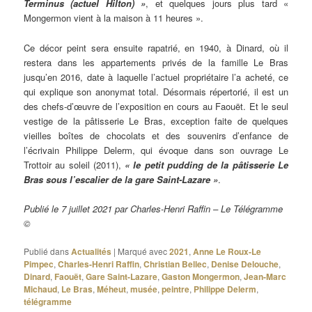
Terminus (actuel Hilton) »
, et quelques jours plus tard «
Mongermon vient à la maison à 11 heures ».
Ce décor peint sera ensuite rapatrié, en 1940, à Dinard, où il
restera dans les appartements privés de la famille Le Bras
jusqu’en 2016, date à laquelle l’actuel propriétaire l’a acheté, ce
qui explique son anonymat total. Désormais répertorié, il est un
des chefs-d’œuvre de l’exposition en cours au Faouët. Et le seul
vestige de la pâtisserie Le Bras, exception faite de quelques
vieilles boîtes de chocolats et des souvenirs d’enfance de
l’écrivain Philippe Delerm, qui évoque dans son ouvrage Le
Trottoir au soleil (2011),
« le petit pudding de la pâtisserie Le
Bras sous l’escalier de la gare Saint-Lazare »
.
Publié le 7 juillet 2021 par Charles-Henri Raffin – Le Télégramme
©
Publié dans
Actualités
|
Marqué avec
2021
,
Anne Le Roux-Le
Pimpec
,
Charles-Henri Raffin
,
Christian Bellec
,
Denise Delouche
,
Dinard
,
Faouët
,
Gare Saint-Lazare
,
Gaston Mongermon
,
Jean-Marc
Michaud
,
Le Bras
,
Méheut
,
musée
,
peintre
,
Philippe Delerm
,
télégramme