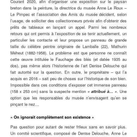
Courant 2020, afin d’organiser une exposition sur le paysan
breton dans la peinture, la directrice du musée Anne Le Roux –
Le Pimpec et l’association des Amis du musée décident, selon
l’usage, de solliciter des collectionneurs privés afin d’obtenir des
prêts de tableaux en lançant un appel. Parmi les nombreux
retours qui ont permis à l’exposition de se tenir actuellement, un
particulier les contacte et leur propose un panneau de grande
taille du célèbre peintre originaire de Lamballe (22), Mathurin
Méheut (1882-1958). Le problème est que personne ne connaît
cette œuvre intitulée le Fauchage des blés (et datée 1935 au
dos), pas même alors l’historienne de l’art Denise Delouche qui
fait autorité sur la question. En outre, le propriétaire – qui l’a
acquis en 2016 – sait peu de choses sur l’historique de son bien.
Impossible dans ces conditions d’exposer cet immense panneau
(158 x 253 cm) sans la suspecte mention
« attribué à… »
. Une
option que les responsables du musée n’envisagent qu’en se
pinçant le nez…
« On ignorait complètement son existence »
Pas question pour autant de rester frileux sans en savoir plus.
Un comité scientifique, composé de Denise Delouche, Anne Le