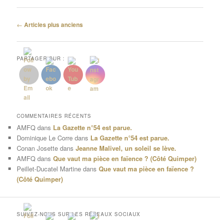
Navigation
←
Articles plus anciens
des
articles
PARTAGER SUR :
COMMENTAIRES RÉCENTS
AMFQ
dans
La Gazette n°54 est parue.
Dominique Le Corre
dans
La Gazette n°54 est parue.
Conan Josette
dans
Jeanne Malivel, un soleil se lève.
AMFQ
dans
Que vaut ma pièce en faïence ? (Côté Quimper)
Peillet-Ducatel Martine
dans
Que vaut ma pièce en faïence ?
(Côté Quimper)
SUIVEZ-NOUS SUR LES RÉSEAUX SOCIAUX