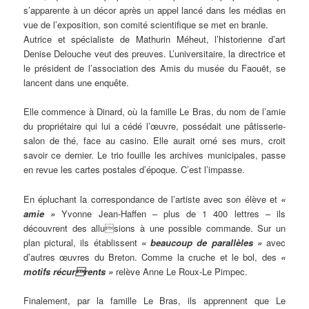
s’apparente à un décor après un appel lancé dans les médias en
vue de l’exposition, son comité scientifique se met en branle.
Autrice et spécialiste de Mathurin Méheut, l’historienne d’art
Denise Delouche veut des preuves. L’universitaire, la directrice et
le président de l’association des Amis du musée du Faouët, se
lancent dans une enquête.
Elle commence à Dinard, où la famille Le Bras, du nom de l’amie
du propriétaire qui lui a cédé l’œuvre, possédait une pâtisserie-
salon de thé, face au casino. Elle aurait orné ses murs, croit
savoir ce dernier. Le trio fouille les archives municipales, passe
en revue les cartes postales d’époque. C’est l’impasse.
En épluchant la correspondance de l’artiste avec son élève et
«
amie »
Yvonne Jean-Haffen – plus de 1 400 lettres – ils
découvrent des allusions à une possible commande. Sur un
plan pictural, ils établissent
« beaucoup de parallèles »
avec
d’autres œuvres du Breton. Comme la cruche et le bol, des
«
motifs récurrents »
relève Anne Le Roux-Le Pimpec.
Finalement, par la famille Le Bras, ils apprennent que Le