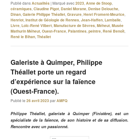
Publié dans
Actualités
|
Marqué avec
2023
,
Anne de Stoop
,
céramiques
,
Claudine Pigot
,
Daniel Morane
,
Denise Delouche
,
Dinan
,
Galerie Philippe Théallet
,
Gravure
,
Henri Froment-Meurice
,
Henriot
,
Institut de Géologie de Rennes
,
Jean-Haffen
,
Lamballe
,
Livre
,
Loïc-René Vilbert
,
Manufacture de Sèvres
,
Méheut
,
Musée
Mathurin Méheut
,
Ouest-France
,
Palantines
,
peintre
,
René Benoît
,
René le Bihan
,
Théallet
Galeriste à Quimper, Philippe
Théallet porte un regard
d’expérience sur la faïence
(Ouest-France).
Publié le
26 avril 2023
par
AMFQ
Philippe Théallet, galeriste à Quimper (Finistère), est un
spécialiste de la faïence, de son histoire et de sa diffusion.
Rencontre avec un passionné.