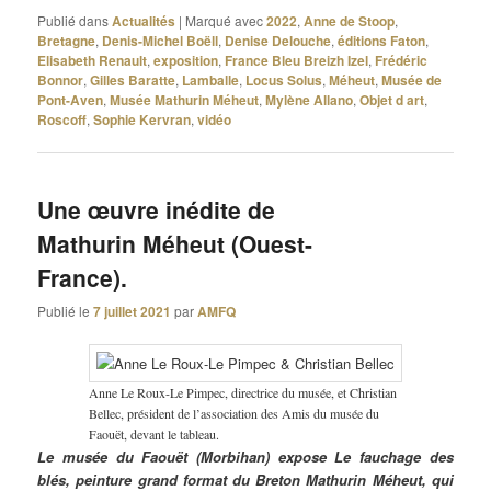
Publié dans
Actualités
|
Marqué avec
2022
,
Anne de Stoop
,
Bretagne
,
Denis-Michel Boëll
,
Denise Delouche
,
éditions Faton
,
Elisabeth Renault
,
exposition
,
France Bleu Breizh Izel
,
Frédéric
Bonnor
,
Gilles Baratte
,
Lamballe
,
Locus Solus
,
Méheut
,
Musée de
Pont-Aven
,
Musée Mathurin Méheut
,
Mylène Allano
,
Objet d art
,
Roscoff
,
Sophie Kervran
,
vidéo
Une œuvre inédite de
Mathurin Méheut (Ouest-
France).
Publié le
7 juillet 2021
par
AMFQ
Anne Le Roux-Le Pimpec, directrice du musée, et Christian
Bellec, président de l’association des Amis du musée du
Faouët, devant le tableau.
Le musée du Faouët (Morbihan) expose Le fauchage des
blés, peinture grand format du Breton Mathurin Méheut, qui