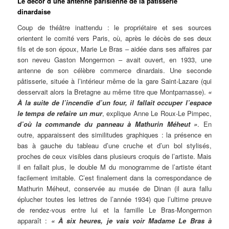
Le décor d’une antenne parisienne de la pâtisserie
dinardaise
Coup de théâtre inattendu : le propriétaire et ses sources
orientent le comité vers Paris, où, après le décès de ses deux
fils et de son époux, Marie Le Bras – aidée dans ses affaires par
son neveu Gaston Mongermon – avait ouvert, en 1933, une
antenne de son célèbre commerce dinardais. Une seconde
pâtisserie, située à l’intérieur même de la gare Saint-Lazare (qui
desservait alors la Bretagne au même titre que Montparnasse).
«
À la suite de l’incendie d’un four, il fallait occuper l’espace
le temps de refaire un mur
, explique Anne Le Roux-Le Pimpec,
d’où la commande du panneau à Mathurin Méheut »
. En
outre, apparaissent des similitudes graphiques : la présence en
bas à gauche du tableau d’une cruche et d’un bol stylisés,
proches de ceux visibles dans plusieurs croquis de l’artiste. Mais
il en fallait plus, le double M du monogramme de l’artiste étant
facilement imitable. C’est finalement dans la correspondance de
Mathurin Méheut, conservée au musée de Dinan (il aura fallu
éplucher toutes les lettres de l’année 1934) que l’ultime preuve
de rendez-vous entre lui et la famille Le Bras-Mongermon
apparaît :
« À six heures, je vais voir Madame Le Bras à