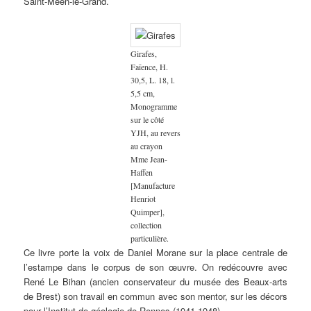
Saint-Méen-le-Grand.
Girafes,
Faïence, H.
30,5, L. 18, l.
5,5 cm,
Monogramme
sur le côté
YJH, au revers
au crayon
Mme Jean-
Haffen
[Manufacture
Henriot
Quimper],
collection
particulière.
Ce livre porte la voix de Daniel Morane sur la place centrale de
l’estampe dans le corpus de son œuvre. On redécouvre avec
René Le Bihan (ancien conservateur du musée des Beaux-arts
de Brest) son travail en commun avec son mentor, sur les décors
pour l’Institut de géologie de Rennes (1941-1948).