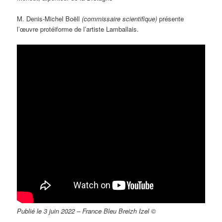
M. Denis-Michel Boëll
(commissaire scientifique)
présente
l’œuvre protéiforme de l’artiste Lamballais.
Publié le 3 juin 2022 – France Bleu Breizh Izel ©