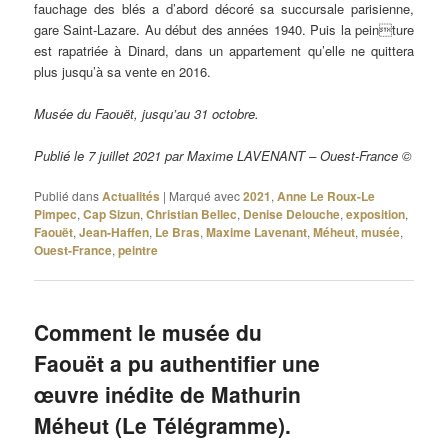
fauchage des blés a d’abord décoré sa succursale parisienne,
gare Saint-Lazare. Au début des années 1940. Puis la peinture
est rapatriée à Dinard, dans un appartement qu’elle ne quittera
plus jusqu’à sa vente en 2016.
Musée du Faouët, jusqu’au 31 octobre.
Publié le 7 juillet 2021 par Maxime LAVENANT – Ouest-France ©
Publié dans
Actualités
|
Marqué avec
2021
,
Anne Le Roux-Le
Pimpec
,
Cap Sizun
,
Christian Bellec
,
Denise Delouche
,
exposition
,
Faouët
,
Jean-Haffen
,
Le Bras
,
Maxime Lavenant
,
Méheut
,
musée
,
Ouest-France
,
peintre
Comment le musée du
Faouët a pu authentifier une
œuvre inédite de Mathurin
Méheut (Le Télégramme).