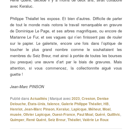
avec Keraluc.
Philippe Théallet les expose. Et bien d’autres. Difficile de parler
de tout le monde mais notons le travail remarquable en gravure
de Dominique Le Page, et ses arbres magnifiques, ou encore de
Marianne Le Fur, et ses vagues qui n’en finissent pas de rouler
sur le papier. Le galeriste, encore une fois dans l’optique de
toucher le plus grand nombre comme le souhaitaient les
membres du Seiz Breur, met ainsi à portée de toutes les bourses
(ou presque) une œuvre d’art par le biais de gravures. Mais
attention, si vous commencez, la collectionnite aiguë vous
guette !
Jean-Marc PINSON
Publié dans
Actualités
|
Marqué avec
2023
,
Creston
,
Denise
Delouche
,
États-Unis
,
faïence
,
Galerie Philippe Théallet
,
HB
,
Henriot
,
Jean-Marc Pinson
,
Keraluc
,
Lapicque
,
Méheut
,
Moal
,
musée
,
Olivier Lapicque
,
Ouest-France
,
Paul Moal
,
Quéré
,
Quillivic
,
Quimper
,
René Quéré
,
Seiz Breur
,
Théallet
,
Valérie Le Roux