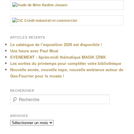
ARTICLES RÉCENTS
Le catalogue de l’exposition 2026 est disponible !
Une heure avec Paul Moal
EVENEMENT : Après-midi thématique MAGIK IZNIK
Les sorties du printemps pour compléter votre bibliothèque
Nouvelle année, nouvelle expo, nouvelle ambiance autour de
Geo-Fourrier pour le musée !
RECHERCHER
R
e
c
h
ARCHIVES
e
Archives
r
c