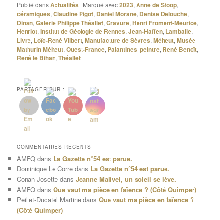
Publié dans
Actualités
|
Marqué avec
2023
,
Anne de Stoop
,
céramiques
,
Claudine Pigot
,
Daniel Morane
,
Denise Delouche
,
Dinan
,
Galerie Philippe Théallet
,
Gravure
,
Henri Froment-Meurice
,
Henriot
,
Institut de Géologie de Rennes
,
Jean-Haffen
,
Lamballe
,
Livre
,
Loïc-René Vilbert
,
Manufacture de Sèvres
,
Méheut
,
Musée
Mathurin Méheut
,
Ouest-France
,
Palantines
,
peintre
,
René Benoît
,
René le Bihan
,
Théallet
PARTAGER SUR :
COMMENTAIRES RÉCENTS
AMFQ
dans
La Gazette n°54 est parue.
Dominique Le Corre
dans
La Gazette n°54 est parue.
Conan Josette
dans
Jeanne Malivel, un soleil se lève.
AMFQ
dans
Que vaut ma pièce en faïence ? (Côté Quimper)
Peillet-Ducatel Martine
dans
Que vaut ma pièce en faïence ?
(Côté Quimper)