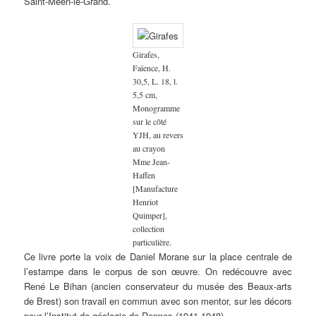
Saint-Méen-le-Grand.
Girafes,
Faïence, H.
30,5, L. 18, l.
5,5 cm,
Monogramme
sur le côté
YJH, au revers
au crayon
Mme Jean-
Haffen
[Manufacture
Henriot
Quimper],
collection
particulière.
Ce livre porte la voix de Daniel Morane sur la place centrale de
l’estampe dans le corpus de son œuvre. On redécouvre avec
René Le Bihan (ancien conservateur du musée des Beaux-arts
de Brest) son travail en commun avec son mentor, sur les décors
pour l’Institut de géologie de Rennes (1941-1948).