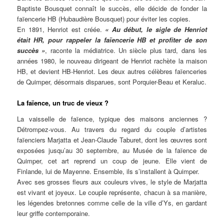
Baptiste Bousquet connaît le succès, elle décide de fonder la
faïencerie HB (Hubaudière Bousquet) pour éviter les copies.
En 1891, Henriot est créée.
« Au début, le sigle de Henriot
était HR, pour rappeler la faïencerie HB et profiter de son
succès »
, raconte la médiatrice. Un siècle plus tard, dans les
années 1980, le nouveau dirigeant de Henriot rachète la maison
HB, et devient HB-Henriot. Les deux autres célèbres faïenceries
de Quimper, désormais disparues, sont Porquier-Beau et Keraluc.
La faïence, un truc de vieux ?
La vaisselle de faïence, typique des maisons anciennes ?
Détrompez-vous. Au travers du regard du couple d’artistes
faïenciers Marjatta et Jean-Claude Taburet, dont les œuvres sont
exposées jusqu’au 30 septembre, au Musée de la faïence de
Quimper, cet art reprend un coup de jeune. Elle vient de
Finlande, lui de Mayenne. Ensemble, ils s’installent à Quimper.
Avec ses grosses fleurs aux couleurs vives, le style de Marjatta
est vivant et joyeux. Le couple représente, chacun à sa manière,
les légendes bretonnes comme celle de la ville d’Ys, en gardant
leur griffe contemporaine.