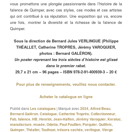
vous promettons une plongée passionnante dans l’histoire de la
faïence de Quimper, avec ces styles, ces modes et ces artistes
qui ont contribué à sa réputation. Une exposition qui va, encore
une fois, montrer la diversité et la richesse de la faïence de
Quimper.
Sous la direction de Bernard Jules VERLINGUE (Philippe
THÉALLET, Catherine TROPRÈS, Jérémy VAROQUIER,
photos : Bernard GALÉRON).
Un poster reprenant les trois siècles d’histoire est glissé
dans le premier rabat.
29,7 x 21 cm – 96 pages – ISBN 978-2-91-400939-3 – 20 €
Pour plus de renseignements, veuillez nous contacter.
Acheter le catalogue en ligne
Publié dans
Les catalogues
|
Marqué avec
2024
,
Alfred Beau
,
Bernard Galéron
,
Catalogue
,
Catherine Troprès
,
Collectionneur
,
Fab
,
faïence
,
HB
,
Henriot
,
Jean-Haffen
,
Jérémy Varoquier
,
Keraluc
,
manufacture
,
musée
,
Odetta
,
Paul Fouillen
,
Porquier
,
Quillivic
,
Quimper
,
Théallet
,
Toulhoat
,
trésors cachés
,
verlingue
,
Vierge