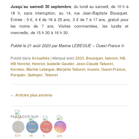
Jusqu’au samedi 30 septembre
, du lundi au samedi, de 10 h à
18 h, sans interruption, au 14, rue Jean-Baptiste Bousquet.
Entrée : 5 €, 4 € de 18 à 25 ans, 3 € de 7 à 17 ans, gratuit pour
les moins de 7 ans. Visites commentées, les lundis et
mercredis, de 15 h 30 à 16 h 30.
Publié le 21 août 2023 par Marine LEBEGUE – Ouest-France ©
Publié dans
Actualités
|
Marqué avec
2023
,
Bousquet
,
faïence
,
HB
,
HB Henriot
,
Henriot
,
Isabelle Gautier
,
Jean-Claude Taburet
,
Keraluc
,
Marine Lebegue
,
Marjatta Taburet
,
musée
,
Ouest-France
,
Porquier
,
Quimper
,
Taburet
Navigation
←
Articles plus anciens
des
articles
PARTAGER SUR :