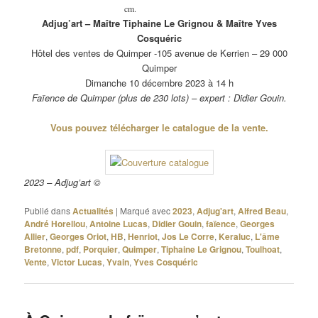
cm.
Adjug’art – Maître Tiphaine Le Grignou & Maître Yves
Cosquéric
Hôtel des ventes de Quimper -105 avenue de Kerrien – 29 000
Quimper
Dimanche 10 décembre 2023 à 14 h
Faïence de Quimper (plus de 230 lots) – expert : Didier Gouin.
Vous pouvez télécharger le catalogue de la vente.
2023 – Adjug’art ©
Publié dans
Actualités
|
Marqué avec
2023
,
Adjug'art
,
Alfred Beau
,
André Horellou
,
Antoine Lucas
,
Didier Gouin
,
faïence
,
Georges
Allier
,
Georges Oriot
,
HB
,
Henriot
,
Jos Le Corre
,
Keraluc
,
L'âme
Bretonne
,
pdf
,
Porquier
,
Quimper
,
Tiphaine Le Grignou
,
Toulhoat
,
Vente
,
Victor Lucas
,
Yvain
,
Yves Cosquéric