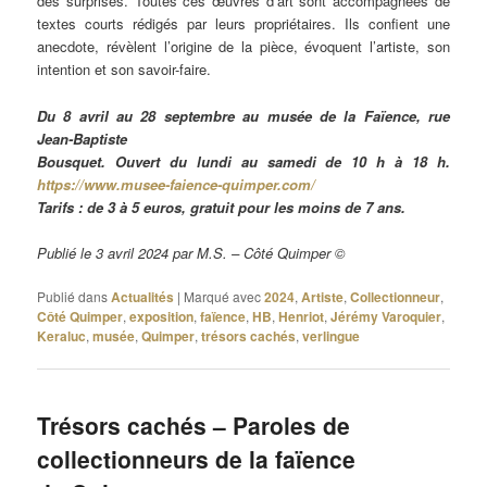
des surprises. Toutes ces œuvres d’art sont accompagnées de
textes courts rédigés par leurs propriétaires. Ils confient une
anecdote, révèlent l’origine de la pièce, évoquent l’artiste, son
intention et son savoir-faire.
Du 8 avril au 28 septembre au musée de la Faïence, rue
Jean-Baptiste
Bousquet. Ouvert du lundi au samedi de 10 h à 18 h.
https://www.musee-faience-quimper.com/
Tarifs : de 3 à 5 euros, gratuit pour les moins de 7 ans.
Publié le 3 avril 2024 par M.S. – Côté Quimper ©
Publié dans
Actualités
|
Marqué avec
2024
,
Artiste
,
Collectionneur
,
Côté Quimper
,
exposition
,
faïence
,
HB
,
Henriot
,
Jérémy Varoquier
,
Keraluc
,
musée
,
Quimper
,
trésors cachés
,
verlingue
Trésors cachés – Paroles de
collectionneurs de la faïence