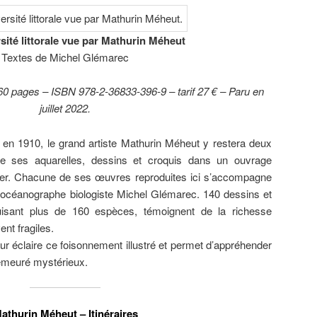
sité littorale vue par Mathurin Méheut
Textes de Michel Glémarec
 pages – ISBN 978-2-36833-396-9 – tarif 27 € – Paru en
juillet 2022.
en 1910, le grand artiste Mathurin Méheut y restera deux
e ses aquarelles, dessins et croquis dans un ouvrage
 Mer. Chacune de ses œuvres reproduites ici s’accompagne
’océanographe biologiste Michel Glémarec. 140 dessins et
uisant plus de 160 espèces, témoignent de la richesse
nt fragiles.
teur éclaire ce foisonnement illustré et permet d’appréhender
emeuré mystérieux.
athurin Méheut – Itinéraires