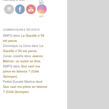
PARTAGER SUR :
COMMENTAIRES RÉCENTS
AMFQ
dans
La Gazette n°54
est parue.
Dominique Le Corre
dans
La
Gazette n°54 est parue.
Conan Josette
dans
Jeanne
Malivel, un soleil se lève.
AMFQ
dans
Que vaut ma
pièce en faïence ? (Côté
Quimper)
Peillet-Ducatel Martine
dans
Que vaut ma pièce en faïence
? (Côté Quimper)