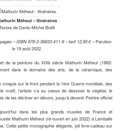
athurin Méheut – Itinéraires
Textes de Denis-Michel Boëll
ages – ISBN 978-2-36833-411-9 – tarif 12,90 € –
Parution
le 19 août 2022
.
on et de la peinture du XIXè siècle Mathurin Méheut (1882-
mment dans le domaine des arts, de la céramique, des
 croquis sur le front pendant la 1ère Guerre mondiale, des
 motif, l’artiste n’a eu cesse de dessiner le végétal, le
 de les décliner en décors, jusqu’à devenir Peintre officiel
ourd’hui dans les plus grands musées de France et
sée Mathurin Méheut (ré-ouvert en juin 2022) à Lamballe
ne. Cette petite monographie élégante, joli livre-cadeau sur