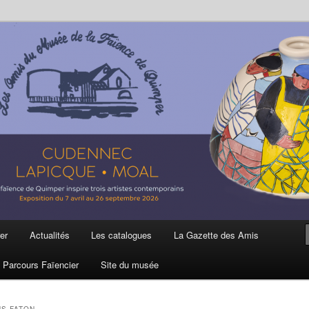
ière
 et de la Faïence de Quimper
er
Actualités
Les catalogues
La Gazette des Amis
Parcours Faïencier
Site du musée