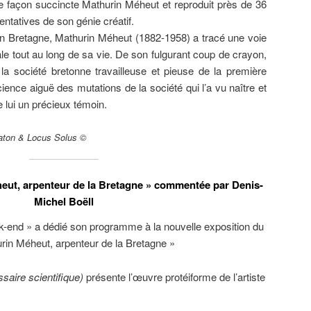
de façon succincte Mathurin Méheut et reproduit près de 36
ntatives de son génie créatif.
en Bretagne, Mathurin Méheut (1882-1958) a tracé une voie
nale tout au long de sa vie. De son fulgurant coup de crayon,
a société bretonne travailleuse et pieuse de la première
ience aiguë des mutations de la société qui l’a vu naître et
e lui un précieux témoin.
 Faton & Locus Solus ©
heut, arpenteur de la Bretagne » commentée par Denis-
Michel Boëll
k-end » a dédié son programme à la nouvelle exposition du
in Méheut, arpenteur de la Bretagne »
saire scientifique)
présente l’œuvre protéiforme de l’artiste