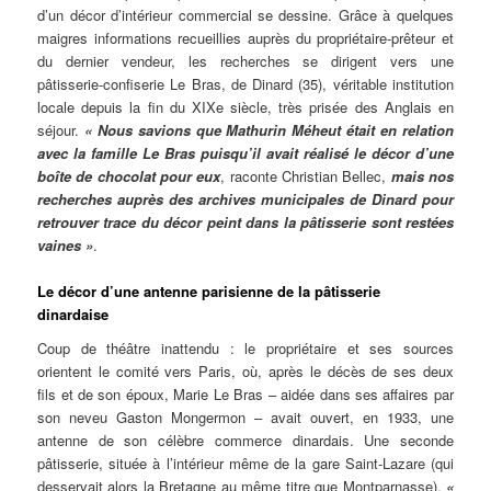
d’un décor d’intérieur commercial se dessine. Grâce à quelques
maigres informations recueillies auprès du propriétaire-prêteur et
du dernier vendeur, les recherches se dirigent vers une
pâtisserie-confiserie Le Bras, de Dinard (35), véritable institution
locale depuis la fin du XIXe siècle, très prisée des Anglais en
séjour.
« Nous savions que Mathurin Méheut était en relation
avec la famille Le Bras puisqu’il avait réalisé le décor d’une
boîte de chocolat pour eux
, raconte Christian Bellec,
mais nos
recherches auprès des archives municipales de Dinard pour
retrouver trace du décor peint dans la pâtisserie sont restées
vaines »
.
Le décor d’une antenne parisienne de la pâtisserie
dinardaise
Coup de théâtre inattendu : le propriétaire et ses sources
orientent le comité vers Paris, où, après le décès de ses deux
fils et de son époux, Marie Le Bras – aidée dans ses affaires par
son neveu Gaston Mongermon – avait ouvert, en 1933, une
antenne de son célèbre commerce dinardais. Une seconde
pâtisserie, située à l’intérieur même de la gare Saint-Lazare (qui
desservait alors la Bretagne au même titre que Montparnasse).
«