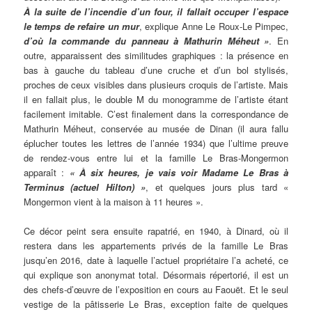
À la suite de l’incendie d’un four, il fallait occuper l’espace
le temps de refaire un mur
, explique Anne Le Roux-Le Pimpec,
d’où la commande du panneau à Mathurin Méheut »
. En
outre, apparaissent des similitudes graphiques : la présence en
bas à gauche du tableau d’une cruche et d’un bol stylisés,
proches de ceux visibles dans plusieurs croquis de l’artiste. Mais
il en fallait plus, le double M du monogramme de l’artiste étant
facilement imitable. C’est finalement dans la correspondance de
Mathurin Méheut, conservée au musée de Dinan (il aura fallu
éplucher toutes les lettres de l’année 1934) que l’ultime preuve
de rendez-vous entre lui et la famille Le Bras-Mongermon
apparaît :
« À six heures, je vais voir Madame Le Bras à
Terminus (actuel Hilton) »
, et quelques jours plus tard «
Mongermon vient à la maison à 11 heures ».
Ce décor peint sera ensuite rapatrié, en 1940, à Dinard, où il
restera dans les appartements privés de la famille Le Bras
jusqu’en 2016, date à laquelle l’actuel propriétaire l’a acheté, ce
qui explique son anonymat total. Désormais répertorié, il est un
des chefs-d’œuvre de l’exposition en cours au Faouët. Et le seul
vestige de la pâtisserie Le Bras, exception faite de quelques