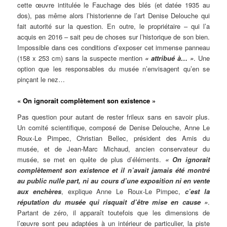
cette œuvre intitulée le Fauchage des blés (et datée 1935 au
dos), pas même alors l’historienne de l’art Denise Delouche qui
fait autorité sur la question. En outre, le propriétaire – qui l’a
acquis en 2016 – sait peu de choses sur l’historique de son bien.
Impossible dans ces conditions d’exposer cet immense panneau
(158 x 253 cm) sans la suspecte mention
« attribué à… »
. Une
option que les responsables du musée n’envisagent qu’en se
pinçant le nez…
« On ignorait complètement son existence »
Pas question pour autant de rester frileux sans en savoir plus.
Un comité scientifique, composé de Denise Delouche, Anne Le
Roux-Le Pimpec, Christian Bellec, président des Amis du
musée, et de Jean-Marc Michaud, ancien conservateur du
musée, se met en quête de plus d’éléments.
« On ignorait
complètement son existence et il n’avait jamais été montré
au public nulle part, ni au cours d’une exposition ni en vente
aux enchères
, explique Anne Le Roux-Le Pimpec,
c’est la
réputation du musée qui risquait d’être mise en cause »
.
Partant de zéro, il apparaît toutefois que les dimensions de
l’œuvre sont peu adaptées à un intérieur de particulier, la piste