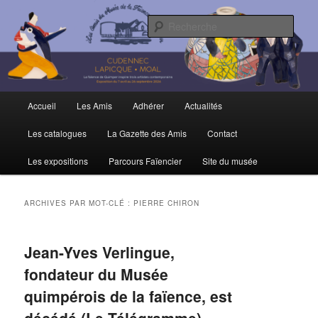
Aller
Aller
Trois siècles de tradition faïencière
au
au
Rech
contenu
contenu
principal
secondaire
Amis du Musée et de la Faïence de
Quimper
Menu
Accueil
Les Amis
Adhérer
Actualités
principal
Les catalogues
La Gazette des Amis
Contact
Les expositions
Parcours Faïencier
Site du musée
ARCHIVES PAR MOT-CLÉ :
PIERRE CHIRON
Jean-Yves Verlingue,
fondateur du Musée
quimpérois de la faïence, est