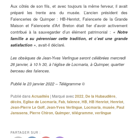
Aux côtés de son fils, et avec toujours la même ferveur, il avait
préparé les trente ans du musée. L’ancien président des
Faïenceries de Quimper : HB-Henriot, Faïencerie de la Grande
Maison et Faïencerie d’Art Breton était fier d’avoir activement
contribué à la sauvegarder d’un élément patrimonial :
« Notre
famille a su pérenniser cette tradition, et c’est une grande
satisfaction »
, avait-il déclaré.
Les obsèques de Jean-Yves Verlingue seront célébrées mercredi
26 janvier, à 10 h 30, à l’église de Locmaria, à Quimper, quartier
berceau des faïences.
Publié le 23 janvier 2022 – Télégramme ©
Publié dans
Actualités
|
Marqué avec
2022
,
De la Hubaudière
,
décès
,
Eglise de Locmaria
,
Fab
,
faïence
,
HB
,
HB Henriot
,
Henriot
,
Jean-Pierre Le Goff
,
Jean-Yves Verlingue
,
Locmaria
,
musée
,
Paul
Janssens
,
Pierre Chiron
,
Quimper
,
télégramme
,
verlingue
PARTAGER SUR :