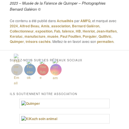
2023 – Musée de la Faïence de Quimper – Photographies
Bernard Galéron ©
Ce contenu a été publié dans
Actualités
par
AMFQ
, et marqué avec
2024
,
Alfred Beau
,
Amis
,
association
,
Bernard Galéron
,
Collectionneur
,
exposition
,
Fab
,
faïence
,
HB
,
Henriot
,
Jean-Haffen
,
Keraluc
,
manufacture
,
musée
,
Paul Fouillen
,
Porquier
,
Quillivic
,
Quimper
,
trésors cachés
. Mettez-le en favori avec son
permalien
.
SUIVEZ-NOUS SUR LES RÉSEAUX SOCIAUX
ILS SOUTIENNENT NOTRE ASSOCIATION