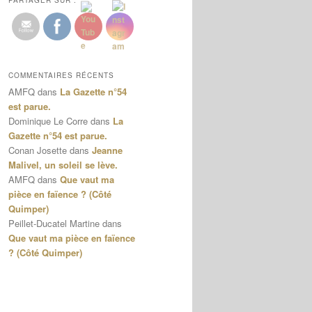
PARTAGER SUR :
COMMENTAIRES RÉCENTS
AMFQ
dans
La Gazette n°54
est parue.
Dominique Le Corre
dans
La
Gazette n°54 est parue.
Conan Josette
dans
Jeanne
Malivel, un soleil se lève.
AMFQ
dans
Que vaut ma
pièce en faïence ? (Côté
Quimper)
Peillet-Ducatel Martine
dans
Que vaut ma pièce en faïence
? (Côté Quimper)