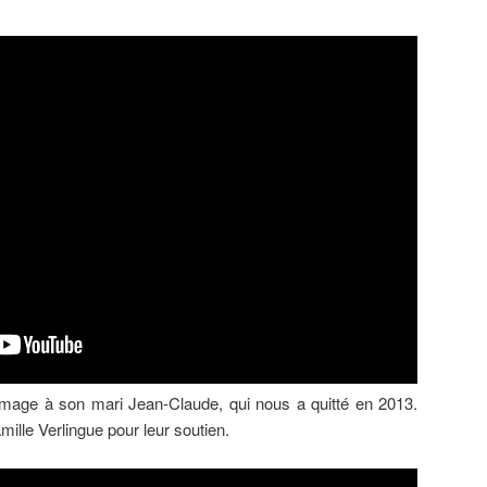
mage à son mari Jean-Claude, qui nous a quitté en 2013.
mille Verlingue pour leur soutien.