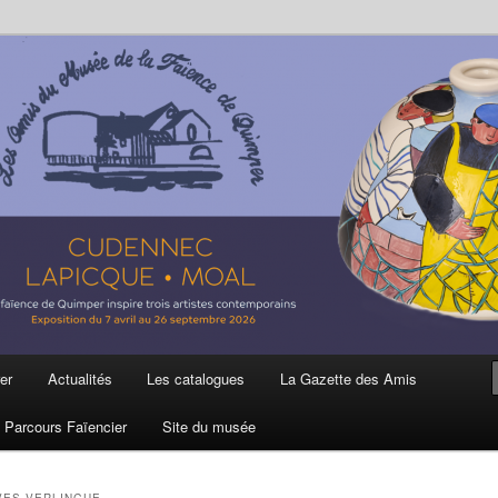
ière
 et de la Faïence de Quimper
er
Actualités
Les catalogues
La Gazette des Amis
Parcours Faïencier
Site du musée