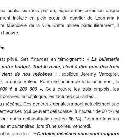
rand public six mois par an, expose une collection unique
uement installé en plein cœur du quartier de Locmaria à
e faïencière de la ville. Cette année particulièrement, il
en hausse.
ée
st privé. Ses finances en témoignent :
« La billetterie
notre budget. Tout le reste, c’est-à-dire près des trois
, vient de nos mécènes »
, explique Jérémy Varoquier,
e, le conservateur. Pour une année de fonctionnement, le
000 € à 200 000 »
. Cela couvre les trois emplois, les
mporaires, le catalogue. les factures courantes…
u mécénat. Ces généreux donateurs sont actuellement une
’entreprises (qui peuvent défiscaliser à hauteur de 60 %) et
 (pour qui la défiscalisation est de 66 %). Comme tous les
s et partenaires, lors d’une soirée, vendredi.
uation a évolué :
« Certains mécènes nous sont toujours