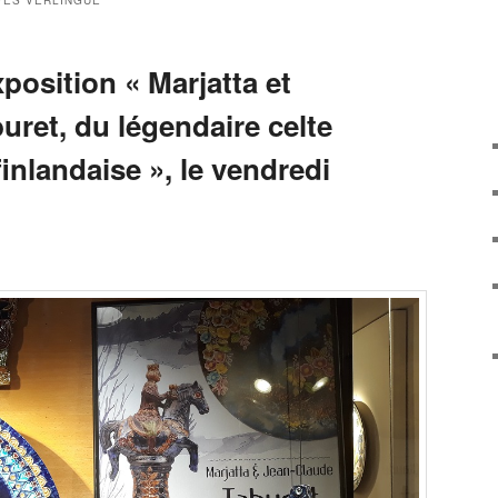
VES VERLINGUE
xposition « Marjatta et
ret, du légendaire celte
finlandaise », le vendredi