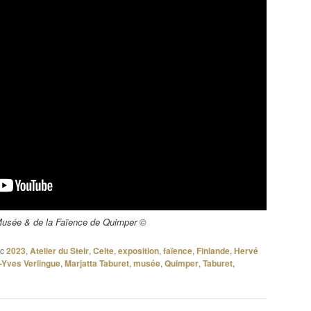
Musée & de la Faïence de Quimper ©
c
2023
,
Atelier du Steir
,
Celte
,
exposition
,
faïence
,
Finlande
,
Hervé
-Yves Verlingue
,
Marjatta Taburet
,
musée
,
Quimper
,
Taburet
,