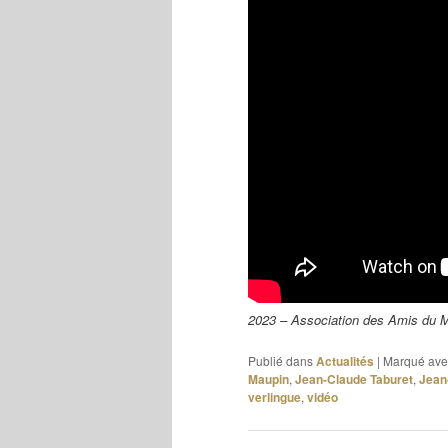
2023 – Association des Amis du 
Publié dans
Actualités
|
Marqué ave
Maupin
,
Jean-Claude Taburet
,
Jean
verlingue
,
vidéo