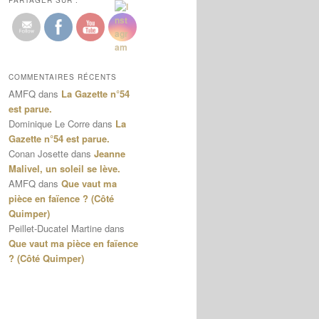
PARTAGER SUR :
COMMENTAIRES RÉCENTS
AMFQ
dans
La Gazette n°54
est parue.
Dominique Le Corre
dans
La
Gazette n°54 est parue.
Conan Josette
dans
Jeanne
Malivel, un soleil se lève.
AMFQ
dans
Que vaut ma
pièce en faïence ? (Côté
Quimper)
Peillet-Ducatel Martine
dans
Que vaut ma pièce en faïence
? (Côté Quimper)