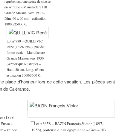
représentant une scène de chasse
en Afrique – Manufacture HB
Grande Maison, vers 1930 –
Dim. 60 x 60 cm – estimation
18000/25000 €.
Lot n°789 – QUILLIVIC
René (1879-1969), plat de
forme ovale – Manufacture
Grande Maison vers 1930
(Armorique Rustique) –
Haut. 50 cm. Long. 65 cm –
estimation 3000/3500 €.
ne place d’honneur lors de cette vacation. Les pièces sont
in de Guérande.
s (1898-
 Eussa –
Lot n*658 – BAZIN François-Victor (1897-
m – (pièce
1956), porteuse d’eau égyptienne – Grès – HB