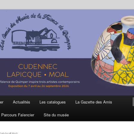
ière
 et de la Faïence de Quimper
er
Actualités
Les catalogues
La Gazette des Amis
Parcours Faïencier
Site du musée