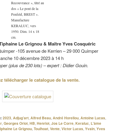
Recouvrance », titré au
dos « Le pont de la
Penfeld, BREST ».
Manufacture
KERALUC, vers
1950. Dim. 14 x 18
cm.
 Tiphaine Le Grignou & Maître Yves Cosquéric
Quimper -105 avenue de Kerrien – 29 000 Quimper
anche 10 décembre 2023 à 14 h
er (plus de 230 lots) – expert : Didier Gouin.
 télécharger le catalogue de la vente.
c
2023
,
Adjug'art
,
Alfred Beau
,
André Horellou
,
Antoine Lucas
,
er
,
Georges Oriot
,
HB
,
Henriot
,
Jos Le Corre
,
Keraluc
,
L'âme
iphaine Le Grignou
,
Toulhoat
,
Vente
,
Victor Lucas
,
Yvain
,
Yves