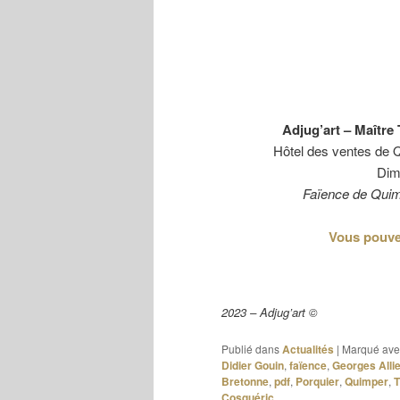
Adjug’art – Maître
Hôtel des ventes de 
Dim
Faïence de Quimp
Vous pouvez
2023 – Adjug’art ©
Publié dans
Actualités
|
Marqué ave
Didier Gouin
,
faïence
,
Georges Alli
Bretonne
,
pdf
,
Porquier
,
Quimper
,
T
Cosquéric