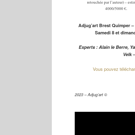
retouchée par l’auteur) – est
4000/5000 €.
Adjug’art Brest Quimper –
Samedi 8 et dimanc
Experts : Alain le Berre, Y
Velk 
Vous pouvez télécharge
2023 – Adjug’art ©