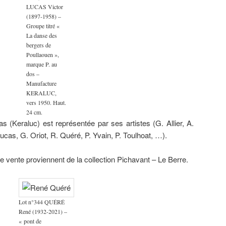
LUCAS Victor
(1897-1958) –
Groupe titré «
La danse des
bergers de
Poullaouen »,
marque P. au
dos –
Manufacture
KERALUC,
vers 1950. Haut.
24 cm.
 (Keraluc) est représentée par ses artistes (G. Allier, A.
Lucas, G. Oriot, R. Quéré, P. Yvain, P. Toulhoat, …).
vente proviennent de la collection Pichavant – Le Berre.
Lot n°344 QUÉRÉ
René (1932-2021) –
« pont de