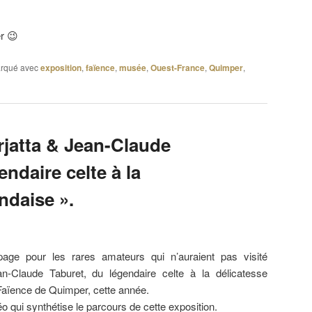
er 😉
rqué avec
exposition
,
faïence
,
musée
,
Ouest-France
,
Quimper
,
rjatta & Jean-Claude
endaire celte à la
andaise ».
page pour les rares amateurs qui n’auraient pas visité
an-Claude Taburet, du légendaire celte à la délicatesse
 Faïence de Quimper, cette année.
qui synthétise le parcours de cette exposition.