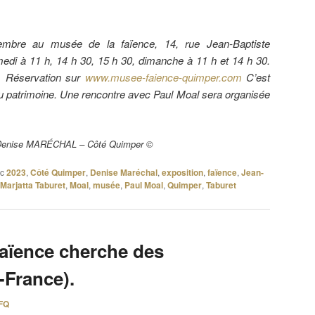
tembre au musée de la faïence, 14, rue Jean-Baptiste
edi à 11 h, 14 h 30, 15 h 30, dimanche à 11 h et 14 h 30.
h. Réservation sur
www.musee-faience-quimper.com
C’est
du patrimoine. Une rencontre avec Paul Moal sera organisée
r Denise MARÉCHAL – Côté Quimper ©
c
2023
,
Côté Quimper
,
Denise Maréchal
,
exposition
,
faïence
,
Jean-
Marjatta Taburet
,
Moal
,
musée
,
Paul Moal
,
Quimper
,
Taburet
faïence cherche des
France).
FQ