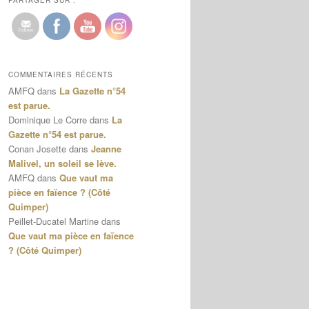
PARTAGER SUR :
COMMENTAIRES RÉCENTS
AMFQ
dans
La Gazette n°54
est parue.
Dominique Le Corre
dans
La
Gazette n°54 est parue.
Conan Josette
dans
Jeanne
Malivel, un soleil se lève.
AMFQ
dans
Que vaut ma
pièce en faïence ? (Côté
Quimper)
Peillet-Ducatel Martine
dans
Que vaut ma pièce en faïence
? (Côté Quimper)