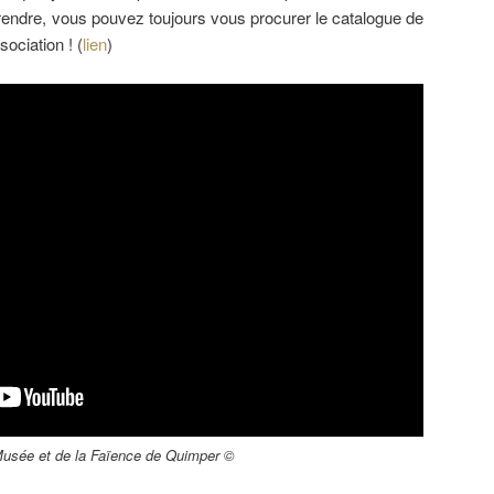
rendre, vous pouvez toujours vous procurer le catalogue de
sociation ! (
lien
)
Musée et de la Faïence de Quimper ©