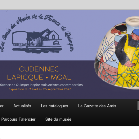
ière
 et de la Faïence de Quimper
er
Actualités
Les catalogues
La Gazette des Amis
Parcours Faïencier
Site du musée