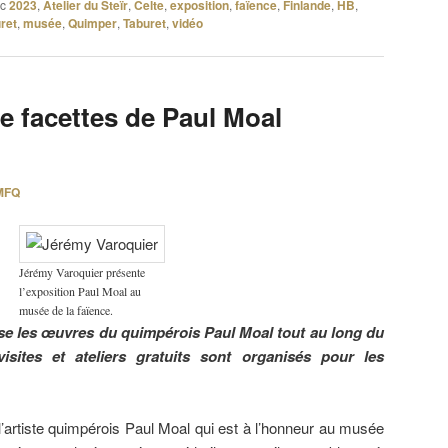
c
2023
,
Atelier du Steïr
,
Celte
,
exposition
,
faïence
,
Finlande
,
HB
,
ret
,
musée
,
Quimper
,
Taburet
,
vidéo
e facettes de Paul Moal
MFQ
Jérémy Varoquier présente
l’exposition Paul Moal au
musée de la faïence.
se les œuvres du quimpérois Paul Moal tout au long du
sites et ateliers gratuits sont organisés pour les
’artiste quimpérois Paul Moal qui est à l’honneur au musée