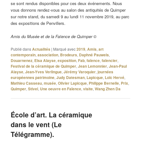
se sont rendus disponibles pour ces deux événements. Nous
vous donnons rendez-vous au salon des antiquités de Quimper
sur notre stand, du samedi 9 au lundi 11 novembre 2019, au parc
des expositions de Penvillers.
Amis du Musée et de la Faïence de Quimper ©
Publié dans
Actualités
|
Marqué avec
2019
,
Amis
,
art
contemporain
,
association
,
Brodeurs
,
Daphné Pauwels
,
Douarnenez
,
Elsa Alayse
,
exposition
,
Fab
,
faïence
,
faïencier
,
Festival de la céramique de Quimper
,
Jean Lemonnier
,
Jean-Paul
Alayse
,
Jean-Yves Verlingue
,
Jérémy Varoquier
,
journées
européennes patrimoine
,
Judy Datesman
,
Lapicque
,
Loïc Hervé
,
Mathieu Casseau
,
musée
,
Olivier Lapicque
,
Philippe Bernelle
,
Prix
,
Quimper
,
Stivel
,
Une oeuvre en Faïence
,
visite
,
Wang Zhen Da
École d’art. La céramique
dans le vent (Le
Télégramme).