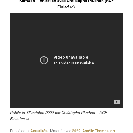
Kerhuon – Entretien avec Christophe Pluchon (RCF
Finistère).
Publié le 17 octobre 2022 par Christophe Pluchon
– RCF
Finistère ©
Publié dans
Actualités
|
Marqué avec
2022
,
Amélie Thomas
,
art