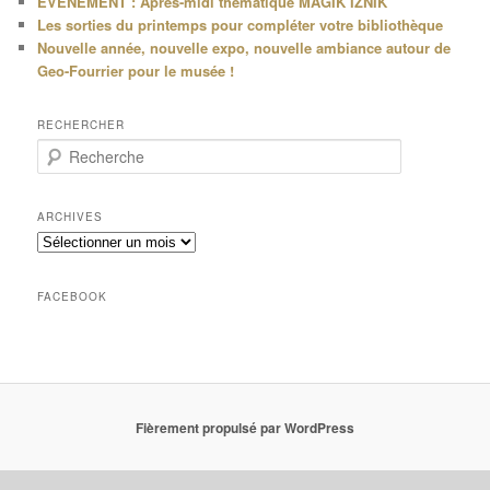
EVENEMENT : Après-midi thématique MAGIK IZNIK
Les sorties du printemps pour compléter votre bibliothèque
Nouvelle année, nouvelle expo, nouvelle ambiance autour de
Geo-Fourrier pour le musée !
RECHERCHER
R
e
c
h
ARCHIVES
e
Archives
r
c
h
FACEBOOK
e
Fièrement propulsé par WordPress