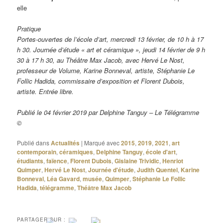
elle
Pratique
Portes-ouvertes de l’école d’art, mercredi 13 février, de 10 h à 17
h 30. Journée d’étude « art et céramique », jeudi 14 février de 9 h
30 à 17 h 30, au Théâtre Max Jacob, avec Hervé Le Nost,
professeur de Volume, Karine Bonneval, artiste, Stéphanie Le
Follic Hadida, commissaire d’exposition et Florent Dubois,
artiste. Entrée libre.
Publié le 04 février 2019 par Delphine Tanguy – Le Télégramme
©
Publié dans
Actualités
|
Marqué avec
2015
,
2019
,
2021
,
art
contemporain
,
céramiques
,
Delphine Tanguy
,
école d'art
,
étudiants
,
faïence
,
Florent Dubois
,
Gislaine Trividic
,
Henriot
Quimper
,
Hervé Le Nost
,
Journée d'étude
,
Judith Quentel
,
Karine
Bonneval
,
Léa Gavard
,
musée
,
Quimper
,
Stéphanie Le Follic
Hadida
,
télégramme
,
Théâtre Max Jacob
PARTAGER SUR :