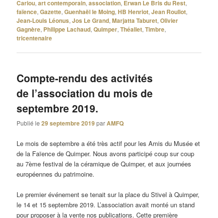
Cariou
,
art contemporain
,
association
,
Erwan Le Bris du Rest
,
faïence
,
Gazette
,
Guenhaël le Moing
,
HB Henriot
,
Jean Roullot
,
Jean-Louis Léonus
,
Jos Le Grand
,
Marjatta Taburet
,
Olivier
Gagnère
,
Philippe Lachaud
,
Quimper
,
Théallet
,
Timbre
,
tricentenaire
Compte-rendu des activités
de l’association du mois de
septembre 2019.
Publié le
29 septembre 2019
par
AMFQ
Le mois de septembre a été très actif pour les Amis du Musée et
de la Faïence de Quimper. Nous avons participé coup sur coup
au 7ème festival de la céramique de Quimper, et aux journées
européennes du patrimoine.
Le premier événement se tenait sur la place du Stivel à Quimper,
le 14 et 15 septembre 2019. L’association avait monté un stand
pour proposer à la vente nos publications. Cette première