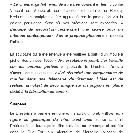
« Le cinéma, ça fait rêver. Je suis très content et fier »
, confie
Vincent de Monpezat, dont l’atelier est installé au Relecq-
Kerhuon. Le sculpteur a été approché par la production via la
galerie parisienne Keza où ses créations sont exposées.
«
L’équipe de décoration recherchait une œuvre pour un
intérieur contemporain. J’en ai proposé plusieurs »
, raconte
l’artiste.
La sculpture qui a été retenue a été réalisée à partir d’un moule à
pichet des années 1950.
« Je l’ai retaillé et peint. J’ai travaillé
sur les ombres portées »
, présente le Brestois. L’œuvre
s’inscrit dans une série.
« J’ai récupéré une cinquantaine de
moules dans une faïencerie de Quimper. L’idée est de
réaliser un objet de déco unique sur un support en plâtre
dédié à la fabrication en série »
.
Suspens
Le Brestois n’a pas été rémunéré, il s’agit d’un prêt.
« Mon nom
figure au générique du film, c’est bien »
, se satisfait
l’intéressé. Le tournage du film a eu lieu au printemps et cet été
dans le Sud Est, aux alentours de Marseille. Vincent de