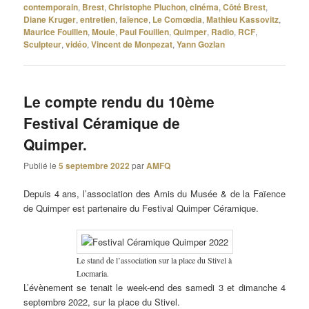
contemporain
,
Brest
,
Christophe Pluchon
,
cinéma
,
Côté Brest
,
Diane Kruger
,
entretien
,
faïence
,
Le Comœdia
,
Mathieu Kassovitz
,
Maurice Fouillen
,
Moule
,
Paul Fouillen
,
Quimper
,
Radio
,
RCF
,
Sculpteur
,
vidéo
,
Vincent de Monpezat
,
Yann Gozlan
Le compte rendu du 10ème
Festival Céramique de
Quimper.
Publié le
5 septembre 2022
par
AMFQ
Depuis 4 ans, l’association des Amis du Musée & de la Faïence
de Quimper est partenaire du Festival Quimper Céramique.
Le stand de l’association sur la place du Stivel à
Locmaria.
L’évènement se tenait le week-end des samedi 3 et dimanche 4
septembre 2022, sur la place du Stivel.