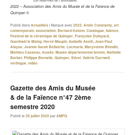
Les bénévoles de l’association.
2022 – Association des Amis du Musée et de la Faïence de
Quimper ©
Publié dans
Actualités
|
Marqué avec
2022
,
Annic Constanty
,
art
contemporain
,
association
,
Bernard Kalonn
,
Catalogue
,
faïence
,
Festival de la céramique de Quimper
,
Françoise Dufayard
,
Guenhaël le Moing
,
Hervé Maupin
,
Isabelle Assih
,
Jean-Paul
Alayse
,
Jeanne Sarah Bellaiche
,
Locmaria
,
Maryvonne Blondin
,
Mathieu Casseau
,
musée
,
Musée départemental breton
,
Nathalie
Barbet
,
Philippe Bernelle
,
Quimper
,
Stivel
,
Valérie Durrwell
,
verlingue
,
vidéo
Gazette des Amis du Musée
& de la Faïence n°47 2ème
semestre 2020
Publié le
20 juillet 2020
par
AMFQ