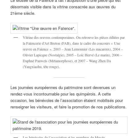
Le Musée de la Faïence a fait l’acquisition d’une pièce qui est
désormais visible dans la vitrine consacrée aux œuvres du
21ème siècle.
Vitrine des œuvres contemporaines. On retrouve les pièces éditées par
la Faïencerie d’Art Breton (FAB), dans le cadre du concours « Une
œuvre en Faïence ». 2003 – Jean Lemonnier (Les macareux), 2004 –
Olivier Lapicque (Nostalgie), 2005 – Loïc Hervé (Le marin), 2006 –
Daphné Pauwels (Métamorphose), et 2007 – Wang Zhen Da
(Yangxiaohu, tête rouge).
Les journées européennes du patrimoine sont devenues un
rendez-vous incontournable pour les quimpérois. A cette
occasion, les bénévoles de l’association étaient mobilisés pour
renseigner les visiteurs, et faire la promotion de nos publications.
Les bénévoles de l’association et les membres du Musée.