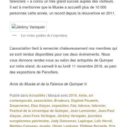
faïenciers » a connu un très grand succès auprès des visiteurs.
Il est à mentionner que le Musée a accueilli plus de 10 000
personnes cette année, un record depuis la réouverture en 2011.
Les visites guidées de l’exposition.
L’association tient à remercier chaleureusement nos membres qui
se sont rendus disponibles pour ces deux événements. Nous
vous donnons rendez-vous au salon des antiquités de Quimper
sur notre stand, du samedi 9 au lundi 11 novembre 2019, au parc
des expositions de Penvillers.
Amis du Musée et de la Faïence de Quimper ©
Publié dans
Actualités
|
Marqué avec
2019
,
Amis
,
art
contemporain
,
association
,
Brodeurs
,
Daphné Pauwels
,
Douarnenez
,
Elsa Alayse
,
exposition
,
Fab
,
faïence
,
faïencier
,
Festival de la céramique de Quimper
,
Jean Lemonnier
,
Jean-Paul
Alayse
,
Jean-Yves Verlingue
,
Jérémy Varoquier
,
journées
européennes patrimoine
,
Judy Datesman
,
Lapicque
,
Loïc Hervé
,
Mathieu Casseau
,
musée
,
Olivier Lapicque
,
Philippe Bernelle
,
Prix
,