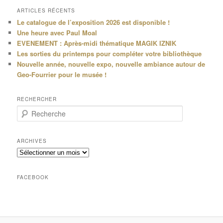
ARTICLES RÉCENTS
Le catalogue de l’exposition 2026 est disponible !
Une heure avec Paul Moal
EVENEMENT : Après-midi thématique MAGIK IZNIK
Les sorties du printemps pour compléter votre bibliothèque
Nouvelle année, nouvelle expo, nouvelle ambiance autour de
Geo-Fourrier pour le musée !
RECHERCHER
R
e
c
h
ARCHIVES
e
Archives
r
c
h
FACEBOOK
e