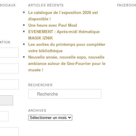
 SOCIAUX
ARTICLES RÉCENTS
FACEBOO
Le catalogue de l’exposition 2026 est
disponible !
Une heure avec Paul Moal
EVENEMENT : Après-midi thématique
MAGIK IZNIK
ATION
Les sorties du printemps pour compléter
votre bibliothèque
Nouvelle année, nouvelle expo, nouvelle
ambiance autour de Geo-Fourrier pour le
musée !
RECHERCHER
R
e
c
h
ARCHIVES
e
Archives
r
c
h