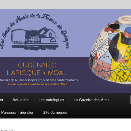
ière
 et de la Faïence de Quimper
er
Actualités
Les catalogues
La Gazette des Amis
Parcours Faïencier
Site du musée