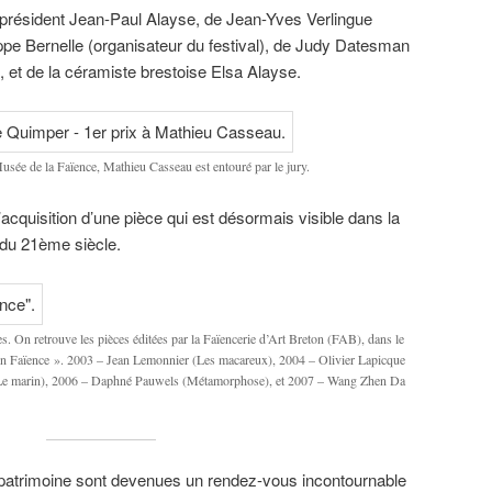
re président Jean-Paul Alayse, de Jean-Yves Verlingue
ppe Bernelle (organisateur du festival), de Judy Datesman
 et de la céramiste brestoise Elsa Alayse.
usée de la Faïence, Mathieu Casseau est entouré par le jury.
’acquisition d’une pièce qui est désormais visible dans la
du 21ème siècle.
. On retrouve les pièces éditées par la Faïencerie d’Art Breton (FAB), dans le
n Faïence ». 2003 – Jean Lemonnier (Les macareux), 2004 – Olivier Lapicque
(Le marin), 2006 – Daphné Pauwels (Métamorphose), et 2007 – Wang Zhen Da
patrimoine sont devenues un rendez-vous incontournable