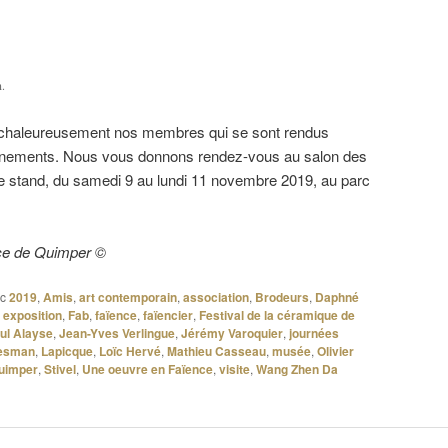
n.
er chaleureusement nos membres qui se sont rendus
énements. Nous vous donnons rendez-vous au salon des
re stand, du samedi 9 au lundi 11 novembre 2019, au parc
ce de Quimper ©
c
2019
,
Amis
,
art contemporain
,
association
,
Brodeurs
,
Daphné
,
exposition
,
Fab
,
faïence
,
faïencier
,
Festival de la céramique de
ul Alayse
,
Jean-Yves Verlingue
,
Jérémy Varoquier
,
journées
tesman
,
Lapicque
,
Loïc Hervé
,
Mathieu Casseau
,
musée
,
Olivier
uimper
,
Stivel
,
Une oeuvre en Faïence
,
visite
,
Wang Zhen Da