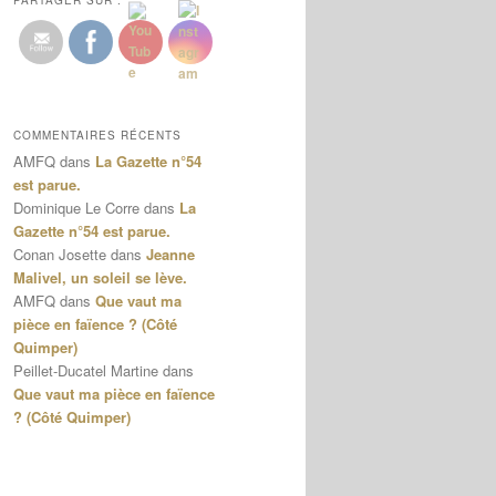
PARTAGER SUR :
COMMENTAIRES RÉCENTS
AMFQ
dans
La Gazette n°54
est parue.
Dominique Le Corre
dans
La
Gazette n°54 est parue.
Conan Josette
dans
Jeanne
Malivel, un soleil se lève.
AMFQ
dans
Que vaut ma
pièce en faïence ? (Côté
Quimper)
Peillet-Ducatel Martine
dans
Que vaut ma pièce en faïence
? (Côté Quimper)