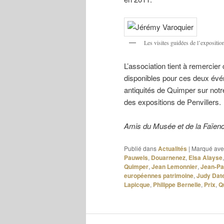
Les visites guidées de l’expositio
L’association tient à remerci
disponibles pour ces deux év
antiquités de Quimper sur not
des expositions de Penvillers.
Amis du Musée et de la Faïen
Publié dans
Actualités
|
Marqué ave
Pauwels
,
Douarnenez
,
Elsa Alayse
Quimper
,
Jean Lemonnier
,
Jean-Pa
européennes patrimoine
,
Judy Da
Lapicque
,
Philippe Bernelle
,
Prix
,
Q