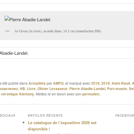
Ar Groaz (la croix), assiette diam. 24,5 cm (manufacture HB).
a été publié dans
Actualités
par
AMFQ
, et marqué avec
2018
,
2019
,
Alain Rault
,
A
ouarnenez
,
HB
,
Livre
,
Olivier Levasseur
,
Pierre Abadie-Landel
,
Port-musée
,
Se
,
véronique Alemany
. Mettez-le en favori avec son
permalien
.
 SOCIAUX
ARTICLES RÉCENTS
FACEBOO
Le catalogue de l’exposition 2026 est
disponible !