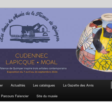
ière
 et de la Faïence de Quimper
er
Actualités
Les catalogues
La Gazette des Amis
Parcours Faïencier
Site du musée