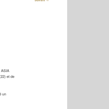
Suivant
r ASIA
(22) et de
é un