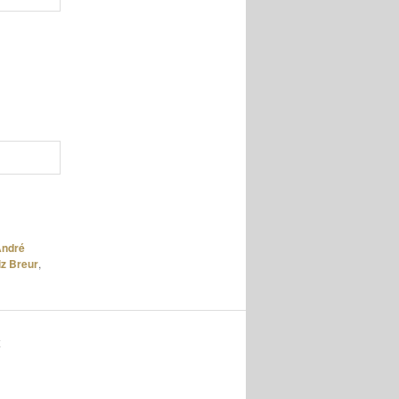
ndré
iz Breur
,
K