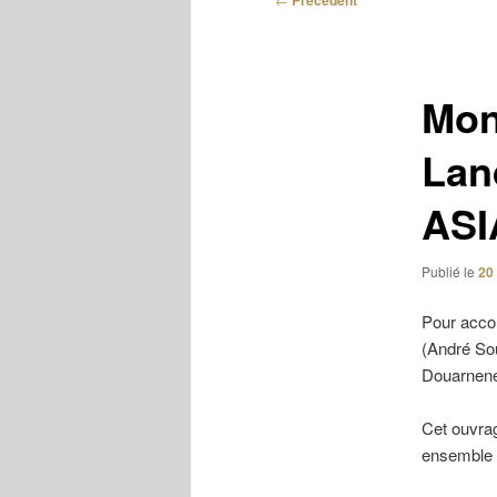
Précédent
des
articles
Mon
Lan
ASI
Publié le
20
Pour accom
(André Sou
Douarnene
Cet ouvrag
ensemble i