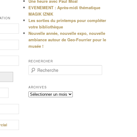
Une heure avec Paul Moal
EVENEMENT : Après-midi thématique
MAGIK IZNIK
ATION
Les sorties du printemps pour compléter
votre bibliothèque
Nouvelle année, nouvelle expo, nouvelle
ambiance autour de Geo-Fourrier pour le
musée !
RECHERCHER
R
e
c
h
ARCHIVES
e
Archives
r
c
h
e