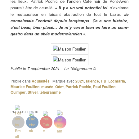
les lieux. Patrick Pochic de l’ancien Café noir de Pont-Aven
pourrait être de ceux-là.
« Il y a un vrai potentiel ici
, s’exclame
le restaurateur en faisant abstraction de tout le bazar.
Je
connaissais l’endroit depuis longtemps. Ça a une histoire,
c’est beau, bien placé… Je m’y verrai bien en faire un semi-
gastro dans un style moderne/ancien ».
Publié le 7 septembre 2021 – Le Télégramme ©
Publié dans
Actualités
|
Marqué avec
2021
,
faïence
,
HB
,
Locmaria
,
Maurice Fouillen
,
musée
,
Odet
,
Patrick Pochic
,
Paul Fouillen
,
Quimper
,
Stivel
,
télégramme
PARTAGER SUR :