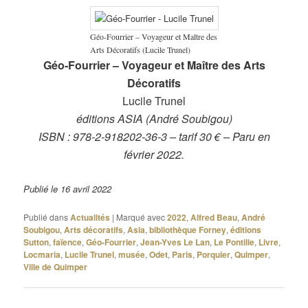
Géo-Fourrier – Voyageur et Maître des
Arts Décoratifs (Lucile Trunel)
Géo-Fourrier – Voyageur et Maître des Arts
Décoratifs
Lucile Trunel
éditions ASIA (André Soubigou)
ISBN : 978-2-918202-36-3 – tarif 30 € – Paru en
février 2022.
Publié le 16 avril 2022
Publié dans
Actualités
|
Marqué avec
2022
,
Alfred Beau
,
André
Soubigou
,
Arts décoratifs
,
Asia
,
bibliothèque Forney
,
éditions
Sutton
,
faïence
,
Géo-Fourrier
,
Jean-Yves Le Lan
,
Le Pontille
,
Livre
,
Locmaria
,
Lucile Trunel
,
musée
,
Odet
,
Paris
,
Porquier
,
Quimper
,
Ville de Quimper