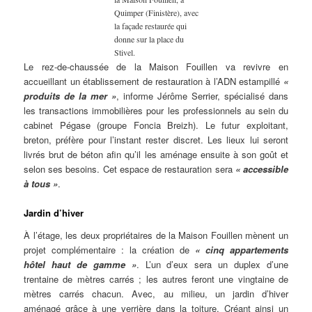
Quimper (Finistère), avec
la façade restaurée qui
donne sur la place du
Stivel.
Le rez-de-chaussée de la Maison Fouillen va revivre en
accueillant un établissement de restauration à l’ADN estampillé
«
produits de la mer »
, informe Jérôme Serrier, spécialisé dans
les transactions immobilières pour les professionnels au sein du
cabinet Pégase (groupe Foncia Breizh). Le futur exploitant,
breton, préfère pour l’instant rester discret. Les lieux lui seront
livrés brut de béton afin qu’il les aménage ensuite à son goût et
selon ses besoins. Cet espace de restauration sera
« accessible
à tous »
.
Jardin d’hiver
À l’étage, les deux propriétaires de la Maison Fouillen mènent un
projet complémentaire : la création de
« cinq appartements
hôtel haut de gamme »
. L’un d’eux sera un duplex d’une
trentaine de mètres carrés ; les autres feront une vingtaine de
mètres carrés chacun. Avec, au milieu, un jardin d’hiver
aménagé grâce à une verrière dans la toiture. Créant ainsi un