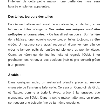
l’intérieur de cette petite maison, une partie des murs sera
laissée en pierres apparentes.
Des tuiles, toujours des tuiles
L’ancienne bâtisse est aussi reconnaissable, et de loin, à sa
toiture de tuiles orange.
« Ces tuiles mécaniques vont être
nettoyées et conservées. »
Ce travail est en cours. Sur l’arrière
de la bâtisse, une nouvelle couverture, en tuiles toujours, va être
créée. Un espace sera aussi recouvert d’une verrière afin de
créer le fameux puits de lumière qui plongera au premier étage.
Quant au héron qui domine les toits et regarde l’Odet, il va
prochainement retrouver ses couleurs (noir et gris cendré) grâce
à un peintre.
À table !
Dans quelques mois, un restaurant prendra place au rez-de-
chaussée de l’ancienne faïencerie. Ce sera un Comptoir de Groix
et Nature, comme à Lorient. Avec, grâce à la terrasse, vue
plongeante sur l’Odet. Dans la petite maison attenante en pierre,
se trouvera une épicerie fine de ta même enseigne.