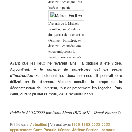
dessine. L’enseigne sera
lavée et repeinte.
L’avenir de la Maison
Fouillen, emblématique
du quartier de Locmaria à
Quimper (Finistère), se
dessine. Les médaillons
en céramique sur la
façade seront conservés.
Avant que les lieux ne revivent ainsi, la bâtisse a été vidée.
Aujourd’hui,
« le permis de construire est en cours
d’instruction »
, indiquent les deux hommes. Il pourrait être
délivré en fin d’année. Viendra ensuite, le temps de la
déconstruction de l’intérieur, tout en préservant les façades. Puis
celui, durant plusieurs mois, de la reconstruction.
Publié le 21/10/2022 par Rose-Marie DUGUEN – Ouest-France ©
Publié dans
Actualités
|
Marqué avec
1929
,
1980
,
2020
,
2022
,
appartement
,
Carte Postale
,
faïence
,
Jérôme Serrier
,
Locmaria
,