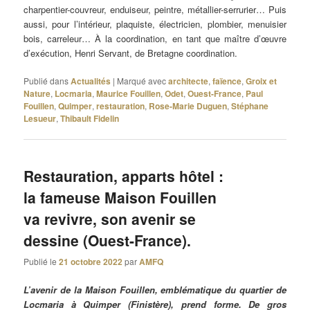
charpentier-couvreur, enduiseur, peintre, métallier-serrurier… Puis
aussi, pour l’intérieur, plaquiste, électricien, plombier, menuisier
bois, carreleur… À la coordination, en tant que maître d’œuvre
d’exécution, Henri Servant, de Bretagne coordination.
Publié dans
Actualités
|
Marqué avec
architecte
,
faïence
,
Groix et
Nature
,
Locmaria
,
Maurice Fouillen
,
Odet
,
Ouest-France
,
Paul
Fouillen
,
Quimper
,
restauration
,
Rose-Marie Duguen
,
Stéphane
Lesueur
,
Thibault Fidelin
Restauration, apparts hôtel :
la fameuse Maison Fouillen
va revivre, son avenir se
dessine (Ouest-France).
Publié le
21 octobre 2022
par
AMFQ
L’avenir de la Maison Fouillen, emblématique du quartier de
Locmaria à Quimper (Finistère), prend forme. De gros