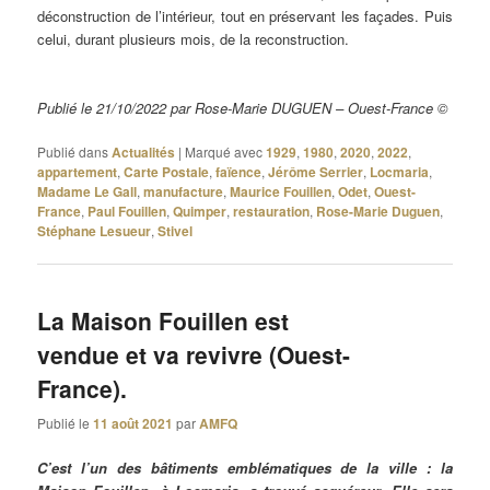
déconstruction de l’intérieur, tout en préservant les façades. Puis
celui, durant plusieurs mois, de la reconstruction.
Publié le 21/10/2022 par Rose-Marie DUGUEN – Ouest-France ©
Publié dans
Actualités
|
Marqué avec
1929
,
1980
,
2020
,
2022
,
appartement
,
Carte Postale
,
faïence
,
Jérôme Serrier
,
Locmaria
,
Madame Le Gall
,
manufacture
,
Maurice Fouillen
,
Odet
,
Ouest-
France
,
Paul Fouillen
,
Quimper
,
restauration
,
Rose-Marie Duguen
,
Stéphane Lesueur
,
Stivel
La Maison Fouillen est
vendue et va revivre (Ouest-
France).
Publié le
11 août 2021
par
AMFQ
C’est l’un des bâtiments emblématiques de la ville : la