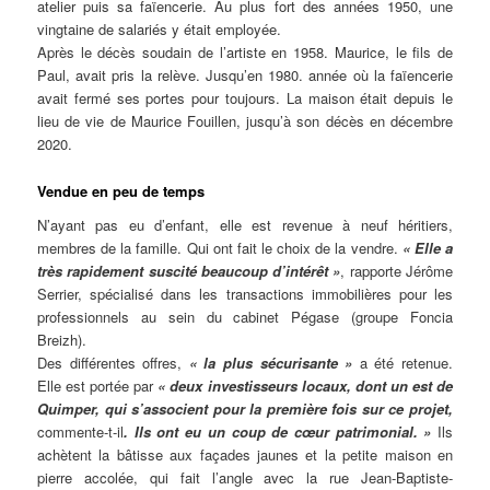
atelier puis sa faïencerie. Au plus fort des années 1950, une
vingtaine de salariés y était employée.
Après le décès soudain de l’artiste en 1958. Maurice, le fils de
Paul, avait pris la relève. Jusqu’en 1980. année où la faïencerie
avait fermé ses portes pour toujours. La maison était depuis le
lieu de vie de Maurice Fouillen, jusqu’à son décès en décembre
2020.
Vendue en peu de temps
N’ayant pas eu d’enfant, elle est revenue à neuf héritiers,
membres de la famille. Qui ont fait le choix de la vendre.
« Elle a
très rapidement suscité beaucoup d’intérêt »
, rapporte Jérôme
Serrier, spécialisé dans les transactions immobilières pour les
professionnels au sein du cabinet Pégase (groupe Foncia
Breizh).
Des différentes offres,
« la plus sécurisante
»
a été retenue.
Elle est portée par
« deux investisseurs locaux,
dont un est de
Quimper, qui s’associent pour la première fois sur ce projet,
commente-t-il
. Ils ont eu un coup de cœur patrimonial. »
Ils
achètent la bâtisse aux façades jaunes et la petite maison en
pierre accolée, qui fait l’angle avec la rue Jean-Baptiste-