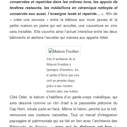
conservées et repeintes dans les mêmes tons, les appuis de
fenêtres restaurés, les médaillons en céramique nettoyés et
conservés eux aussi, l’enseigne lavée et repeinte… »
, Afin de
« créer une osmose » entre la bâtisse aux murs jaunes et la
petite maison en pierre qui est accolée, une couverture en zinc
sera installée. Elle couvrira ainsi l’actuel interstice entre les deux
bâtiments et abritera l’escalier qui mènera aux apparts hôtel.
Vue d’architecte de la
Maison Fouillen à
Quimper (Finistère). Ici,
le jardin d’hiver qui sera
créé au premier étage,
grâce à une verrière
insérée dans une toiture
Côté Odet, le balcon s’habillera d’un garde-corps métallique, qui
sera dessiné comme un clin d’œil à la passerelle piétonne du
Cap Horn, située juste en face. Même le héron, perché sur le toit,
retrouvera ses couleurs naturelles. Tout un travail d’intégration
paysagère et patrimoniale qui se fait en lien avec l’architecte des
Bâtiments de France,
« avec qui le dialogue est bon »
,