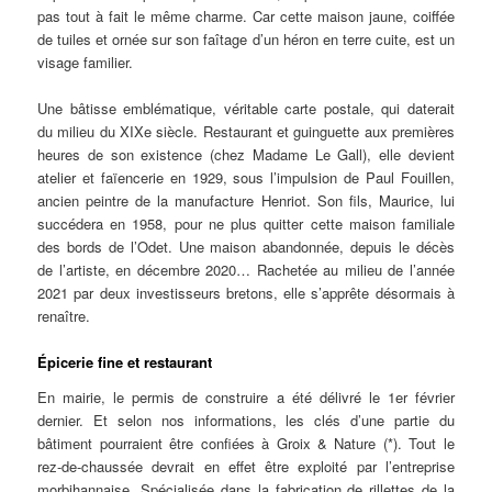
pas tout à fait le même charme. Car cette maison jaune, coiffée
de tuiles et ornée sur son faîtage d’un héron en terre cuite, est un
visage familier.
Une bâtisse emblématique, véritable carte postale, qui daterait
du milieu du XIXe siècle. Restaurant et guinguette aux premières
heures de son existence (chez Madame Le Gall), elle devient
atelier et faïencerie en 1929, sous l’impulsion de Paul Fouillen,
ancien peintre de la manufacture Henriot. Son fils, Maurice, lui
succédera en 1958, pour ne plus quitter cette maison familiale
des bords de l’Odet. Une maison abandonnée, depuis le décès
de l’artiste, en décembre 2020… Rachetée au milieu de l’année
2021 par deux investisseurs bretons, elle s’apprête désormais à
renaître.
Épicerie fine et restaurant
En mairie, le permis de construire a été délivré le 1er février
dernier. Et selon nos informations, les clés d’une partie du
bâtiment pourraient être confiées à Groix & Nature (*). Tout le
rez-de-chaussée devrait en effet être exploité par l’entreprise
morbihannaise. Spécialisée dans la fabrication de rillettes de la