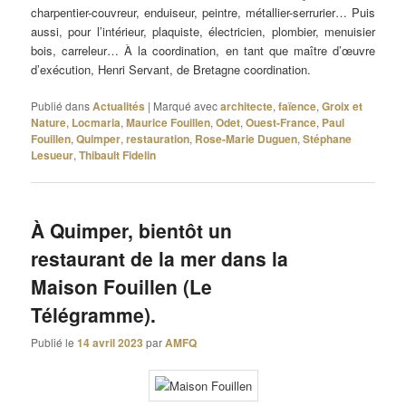
charpentier-couvreur, enduiseur, peintre, métallier-serrurier… Puis
aussi, pour l’intérieur, plaquiste, électricien, plombier, menuisier
bois, carreleur… À la coordination, en tant que maître d’œuvre
d’exécution, Henri Servant, de Bretagne coordination.
Publié dans
Actualités
|
Marqué avec
architecte
,
faïence
,
Groix et
Nature
,
Locmaria
,
Maurice Fouillen
,
Odet
,
Ouest-France
,
Paul
Fouillen
,
Quimper
,
restauration
,
Rose-Marie Duguen
,
Stéphane
Lesueur
,
Thibault Fidelin
À Quimper, bientôt un
restaurant de la mer dans la
Maison Fouillen (Le
Télégramme).
Publié le
14 avril 2023
par
AMFQ