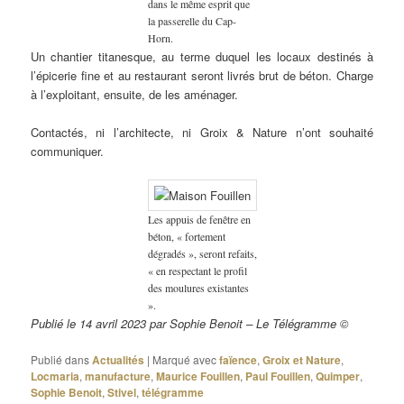
dans le même esprit que
la passerelle du Cap-
Horn.
Un chantier titanesque, au terme duquel les locaux destinés à
l’épicerie fine et au restaurant seront livrés brut de béton. Charge
à l’exploitant, ensuite, de les aménager.
Contactés, ni l’architecte, ni Groix & Nature n’ont souhaité
communiquer.
Les appuis de fenêtre en
béton, « fortement
dégradés », seront refaits,
« en respectant le profil
des moulures existantes
».
Publié le 14 avril 2023 par Sophie Benoit – Le Télégramme ©
Publié dans
Actualités
|
Marqué avec
faïence
,
Groix et Nature
,
Locmaria
,
manufacture
,
Maurice Fouillen
,
Paul Fouillen
,
Quimper
,
Sophie Benoit
,
Stivel
,
télégramme