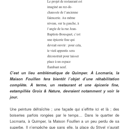
Le projet de restaurant est
imaginé au rez-de-
chaussée de l’ancienne
faïencerie. Au même
niveau, sur la gauche, à
l’angle de la rue Jean-
Baptiste-Bousquet, c’est
une épicerie fine qui
devrait ouvrir : pour cela,
le vieil appentis sera
déconstruit pour laisser
place à un espace
flambant neuf.
C’est un lieu emblématique de Quimper. À Locmaria, la
Maison Fouillen fera bientôt l’objet d’une réhabilitation
complète. À terme, un restaurant et une épicerie fine,
estampillés Groix & Nature, devraient notamment y voir le
jour
.
Une peinture défraîchie ; une façade qui s’effrite ici et là ; des
boiseries parfois rongées par le temps… Dans le quartier de
Locmaria, à Quimper, la Maison Fouillen a un peu perdu de sa
superbe. Il n’empêche que sans elle, la place du Stivel n’aurait