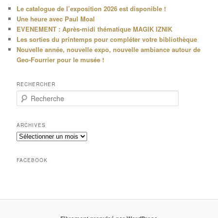
Le catalogue de l’exposition 2026 est disponible !
Une heure avec Paul Moal
EVENEMENT : Après-midi thématique MAGIK IZNIK
Les sorties du printemps pour compléter votre bibliothèque
Nouvelle année, nouvelle expo, nouvelle ambiance autour de
Geo-Fourrier pour le musée !
RECHERCHER
R
e
c
h
ARCHIVES
e
Archives
r
c
h
FACEBOOK
e