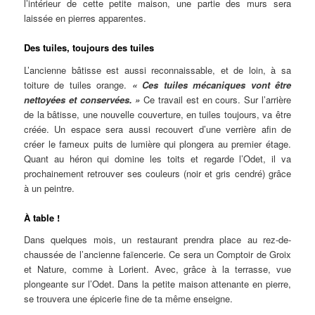
l’intérieur de cette petite maison, une partie des murs sera
laissée en pierres apparentes.
Des tuiles, toujours des tuiles
L’ancienne bâtisse est aussi reconnaissable, et de loin, à sa
toiture de tuiles orange.
« Ces tuiles mécaniques vont être
nettoyées et conservées. »
Ce travail est en cours. Sur l’arrière
de la bâtisse, une nouvelle couverture, en tuiles toujours, va être
créée. Un espace sera aussi recouvert d’une verrière afin de
créer le fameux puits de lumière qui plongera au premier étage.
Quant au héron qui domine les toits et regarde l’Odet, il va
prochainement retrouver ses couleurs (noir et gris cendré) grâce
à un peintre.
À table !
Dans quelques mois, un restaurant prendra place au rez-de-
chaussée de l’ancienne faïencerie. Ce sera un Comptoir de Groix
et Nature, comme à Lorient. Avec, grâce à la terrasse, vue
plongeante sur l’Odet. Dans la petite maison attenante en pierre,
se trouvera une épicerie fine de ta même enseigne.