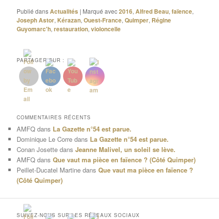
Publié dans
Actualités
|
Marqué avec
2016
,
Alfred Beau
,
faïence
,
Joseph Astor
,
Kérazan
,
Ouest-France
,
Quimper
,
Régine
Guyomarc'h
,
restauration
,
violoncelle
PARTAGER SUR :
COMMENTAIRES RÉCENTS
AMFQ
dans
La Gazette n°54 est parue.
Dominique Le Corre
dans
La Gazette n°54 est parue.
Conan Josette
dans
Jeanne Malivel, un soleil se lève.
AMFQ
dans
Que vaut ma pièce en faïence ? (Côté Quimper)
Peillet-Ducatel Martine
dans
Que vaut ma pièce en faïence ?
(Côté Quimper)
SUIVEZ-NOUS SUR LES RÉSEAUX SOCIAUX