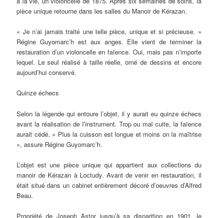
à la vie, un violoncelle de 1875. Après six semaines de soins, la
pièce unique retourne dans les salles du Manoir de Kérazan.
« Je n’ai jamais traité une telle pièce, unique et si précieuse. »
Régine Guyomarc’h est aux anges. Elle vient de terminer la
restauration d’un violoncelle en faïence. Oui, mais pas n’importe
lequel. Le seul réalisé à taille réelle, orné de dessins et encore
aujourd’hui conservé.
Quinze échecs
Selon la légende qui entoure l’objet, il y aurait eu quinze échecs
avant la réalisation de l’instrument. Trop ou mal cuite, la faïence
aurait cédé. « Plus la cuisson est longue et moins on la maîtrise
», assure Régine Guyomarc’h.
L’objet est une pièce unique qui appartient aux collections du
manoir de Kérazan à Loctudy. Avant de venir en restauration, il
était situé dans un cabinet entièrement décoré d’oeuvres d’Alfred
Beau.
Propriété de Joseph Astor jusqu’à sa disparition en 1901, le