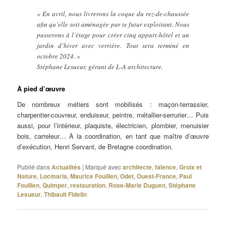
« En avril, nous livrerons la coque du rez-de-chaussée
afin qu’elle soit aménagée par te futur exploitant. Nous
passerons à l’étage pour créer cinq appart-hôtel et un
jardin d’hiver avec verrière. Tout sera terminé en
octobre 2024. »
Stéphane Lesueur, gérant de L-A architecture.
À pied d’œuvre
De nombreux métiers sont mobilisés : maçon-terrassier,
charpentier-couvreur, enduiseur, peintre, métallier-serrurier… Puis
aussi, pour l’intérieur, plaquiste, électricien, plombier, menuisier
bois, carreleur… À la coordination, en tant que maître d’œuvre
d’exécution, Henri Servant, de Bretagne coordination.
Publié dans
Actualités
|
Marqué avec
architecte
,
faïence
,
Groix et
Nature
,
Locmaria
,
Maurice Fouillen
,
Odet
,
Ouest-France
,
Paul
Fouillen
,
Quimper
,
restauration
,
Rose-Marie Duguen
,
Stéphane
Lesueur
,
Thibault Fidelin