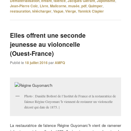
Dématérialisation
,
enfant
,
faïence
,
Jacques Glérant
,
Japonisme
,
Jean-Pierre Coïc
,
Livre
,
Malicorne
,
musée
,
pdf
,
Quimper
,
restauration
,
télécharger
,
Vague
,
Vierge
,
Yannick Clapier
Elles offrent une seconde
jeunesse au violoncelle
(Ouest-France)
Publié le
18 juillet 2016
par
AMFQ
Photo : Danièle Bolloré de l’Institut de France et la restauratrice de
faïence Régine Guyomarc’h viennent de restaurer un violoncelle
décoré qui date de 1875. |
La restauratrice de faïence Régine Guyomarc’h vient de ramener