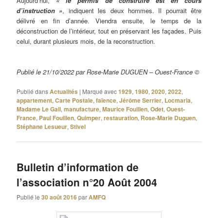
Aujourd’hui,
« le permis de construire est en cours
d’instruction »
, indiquent les deux hommes. Il pourrait être
délivré en fin d’année. Viendra ensuite, le temps de la
déconstruction de l’intérieur, tout en préservant les façades. Puis
celui, durant plusieurs mois, de la reconstruction.
Publié le 21/10/2022 par Rose-Marie DUGUEN – Ouest-France ©
Publié dans
Actualités
|
Marqué avec
1929
,
1980
,
2020
,
2022
,
appartement
,
Carte Postale
,
faïence
,
Jérôme Serrier
,
Locmaria
,
Madame Le Gall
,
manufacture
,
Maurice Fouillen
,
Odet
,
Ouest-
France
,
Paul Fouillen
,
Quimper
,
restauration
,
Rose-Marie Duguen
,
Stéphane Lesueur
,
Stivel
Bulletin d’information de
l’association n°20 Août 2004
Publié le
30 août 2016
par
AMFQ