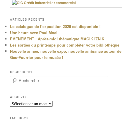
ARTICLES RÉCENTS
Le catalogue de l’exposition 2026 est disponible !
Une heure avec Paul Moal
EVENEMENT : Après-midi thématique MAGIK IZNIK
Les sorties du printemps pour compléter votre bibliothèque
Nouvelle année, nouvelle expo, nouvelle ambiance autour de
Geo-Fourrier pour le musée !
RECHERCHER
R
e
c
h
ARCHIVES
e
Archives
r
c
h
FACEBOOK
e