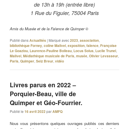
de 13h à 19h (entrée libre)
1 Rue du Figuier, 75004 Paris
Amis du Musée et de la Faïence de Quimper ©
Publié dans
Actualités
|
Marqué avec
2023
,
association
,
bibliothèque Forney
,
coline Malivel
,
exposition
,
faïence
,
Françoise
Le Goaziou
,
Laurence-Pauline Boileau
,
Locus Solus
,
Lucile Trunel
,
Malivel
,
Médiathèque musicale de Paris
,
musée
,
Olivier Levasseur
,
Paris
,
Quimper
,
Seiz Breur
,
vidéo
Livres parus en 2022 –
Porquier-Beau, ville de
Quimper et Géo-Fourrier.
Publié le
16 avril 2022
par
AMFQ
Nous vous présentons quelques ouvrages publiés ces derniers