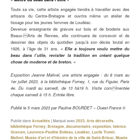
Toute sa vie, cette artiste engagée tiendra à travailler avec des
artisans du Centre-Bretagne et ouvrira même un atelier de
tissage pour les jeunes femmes de Loudéac.
Devenue enseignante de gravure sur bois et de broderie aux
Beaux-Arts de Rennes, elle continuera de concevoir et de
dessiner des objets du quotidien jusqu’à son décès brutal en
1926, à l’âge de 31 ans.
« Elle a toujours voulu mettre du
beau dans l’utile, revisiter la tradition en créant quelque
chose de moderne et de breton. »
Exposition Jeanne Malivel, une artiste engagée : du 8 mars au
1er juillet 2023, à la bibliothèque Forney, 1, rue du Figuier, Paris
4e. Du mardi au samedi, de 13 hà19 h. Visite commentée
chaque samedi à 15 h. Entrée libre.
Publié le 5 mars 2023 par Pauline BOURDET – Ouest-France ©
Publié dans
Actualités
|
Marqué avec
2023
,
Arts décoratifs
,
bibliothèque Forney
,
Bretagne
,
documentaire
,
exposition
,
faïence
,
Gravure
,
Laurence-Pauline Boileau
,
Loudéac
,
Lucile Trunel
,
Malivel
,
Musée d'art et d'histoire de la ville de Saint-Brieuc
,
Musée