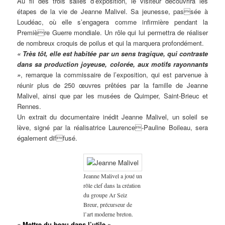
Au fil des trois salles d’exposition, le visiteur découvrira les
étapes de la vie de Jeanne Malivel. Sa jeunesse, passée à
Loudéac, où elle s’engagera comme infirmière pendant la
Première Guerre mondiale. Un rôle qui lui permettra de réaliser
de nombreux croquis de poilus et qui la marquera profondément.
« Très tôt, elle est habitée par un sens tragique, qui contraste
dans sa production joyeuse, colorée, aux motifs rayonnants
»
, remarque la commissaire de l’exposition, qui est parvenue à
réunir plus de 250 œuvres prêtées par la famille de Jeanne
Malivel, ainsi que par les musées de Quimper, Saint-Brieuc et
Rennes.
Un extrait du documentaire inédit Jeanne Malivel, un soleil se
lève, signé par la réalisatrice Laurence-Pauline Boileau, sera
également diffusé.
Jeanne Malivel a joué un
rôle clef dans la création
du groupe Ar Seiz
Breur, précurseur de
l’art moderne breton.
« Mettre du beau dans l’utile »