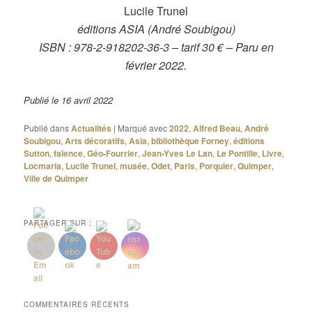
Lucile Trunel
éditions ASIA (André Soubigou)
ISBN : 978-2-918202-36-3 – tarif 30 € – Paru en
février 2022.
Publié le 16 avril 2022
Publié dans
Actualités
|
Marqué avec
2022
,
Alfred Beau
,
André
Soubigou
,
Arts décoratifs
,
Asia
,
bibliothèque Forney
,
éditions
Sutton
,
faïence
,
Géo-Fourrier
,
Jean-Yves Le Lan
,
Le Pontille
,
Livre
,
Locmaria
,
Lucile Trunel
,
musée
,
Odet
,
Paris
,
Porquier
,
Quimper
,
Ville de Quimper
PARTAGER SUR :
COMMENTAIRES RÉCENTS