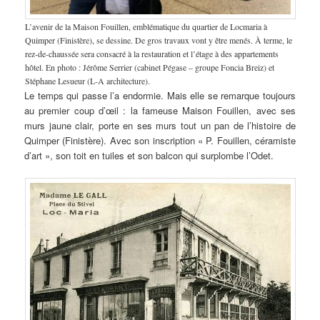
L’avenir de la Maison Fouillen, emblématique du quartier de Locmaria à
Quimper (Finistère), se dessine. De gros travaux vont y être menés. À terme, le
rez-de-chaussée sera consacré à la restauration et l’étage à des appartements
hôtel. En photo : Jérôme Serrier (cabinet Pégase – groupe Foncia Breiz) et
Stéphane Lesueur (L-A architecture).
Le temps qui passe l’a endormie. Mais elle se remarque toujours
au premier coup d’œil : la fameuse Maison Fouillen, avec ses
murs jaune clair, porte en ses murs tout un pan de l’histoire de
Quimper (Finistère). Avec son inscription « P. Fouillen, céramiste
d’art », son toit en tuiles et son balcon qui surplombe l’Odet.