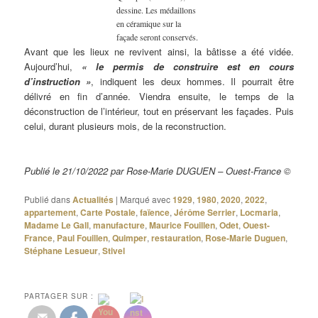
dessine. Les médaillons
en céramique sur la
façade seront conservés.
Avant que les lieux ne revivent ainsi, la bâtisse a été vidée.
Aujourd’hui,
« le permis de construire est en cours
d’instruction »
, indiquent les deux hommes. Il pourrait être
délivré en fin d’année. Viendra ensuite, le temps de la
déconstruction de l’intérieur, tout en préservant les façades. Puis
celui, durant plusieurs mois, de la reconstruction.
Publié le 21/10/2022 par Rose-Marie DUGUEN – Ouest-France ©
Publié dans
Actualités
|
Marqué avec
1929
,
1980
,
2020
,
2022
,
appartement
,
Carte Postale
,
faïence
,
Jérôme Serrier
,
Locmaria
,
Madame Le Gall
,
manufacture
,
Maurice Fouillen
,
Odet
,
Ouest-
France
,
Paul Fouillen
,
Quimper
,
restauration
,
Rose-Marie Duguen
,
Stéphane Lesueur
,
Stivel
PARTAGER SUR :