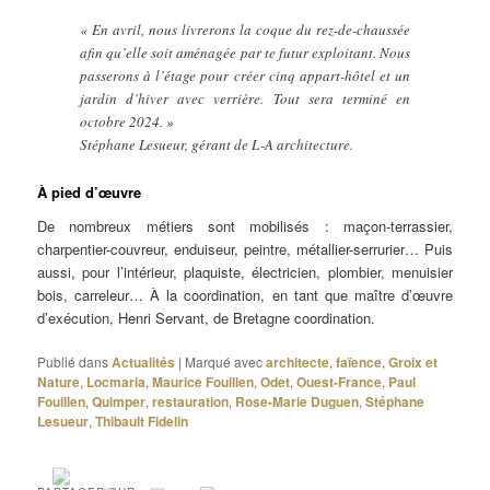
« En avril, nous livrerons la coque du rez-de-chaussée
afin qu’elle soit aménagée par te futur exploitant. Nous
passerons à l’étage pour créer cinq appart-hôtel et un
jardin d’hiver avec verrière. Tout sera terminé en
octobre 2024. »
Stéphane Lesueur, gérant de L-A architecture.
À pied d’œuvre
De nombreux métiers sont mobilisés : maçon-terrassier,
charpentier-couvreur, enduiseur, peintre, métallier-serrurier… Puis
aussi, pour l’intérieur, plaquiste, électricien, plombier, menuisier
bois, carreleur… À la coordination, en tant que maître d’œuvre
d’exécution, Henri Servant, de Bretagne coordination.
Publié dans
Actualités
|
Marqué avec
architecte
,
faïence
,
Groix et
Nature
,
Locmaria
,
Maurice Fouillen
,
Odet
,
Ouest-France
,
Paul
Fouillen
,
Quimper
,
restauration
,
Rose-Marie Duguen
,
Stéphane
Lesueur
,
Thibault Fidelin