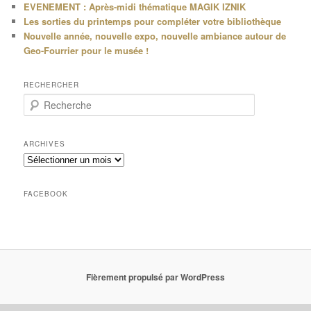
EVENEMENT : Après-midi thématique MAGIK IZNIK
Les sorties du printemps pour compléter votre bibliothèque
Nouvelle année, nouvelle expo, nouvelle ambiance autour de
Geo-Fourrier pour le musée !
RECHERCHER
R
e
c
h
ARCHIVES
e
Archives
r
c
h
FACEBOOK
e
Fièrement propulsé par WordPress