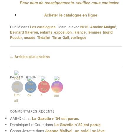
Pour plus de renseignements, veuillez nous contacter.
Acheter le catalogue en ligne
Publié dans
Les catalogues
|
Marqué avec
2016
,
Antoine Maigné
,
Bernard Galéron
,
enfants
,
exposition
,
faïence
,
femmes
,
Ingrid
Pouder
,
musée
,
Théallet
,
Tin ar Gall
,
verlingue
Navigation
←
Articles plus anciens
des
articles
PARTAGER SUR :
COMMENTAIRES RÉCENTS
AMFQ
dans
La Gazette n°54 est parue.
Dominique Le Corre
dans
La Gazette n°54 est parue.
Conan Josette
dans
Jeanne Malivel, un soleil se lève.