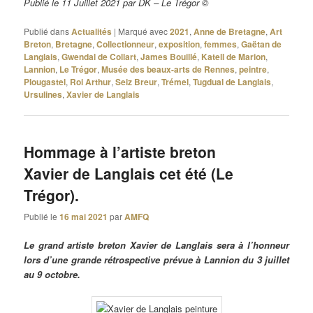
Publié le 11 Juillet 2021 par DK – Le Trégor ©
Publié dans
Actualités
|
Marqué avec
2021
,
Anne de Bretagne
,
Art
Breton
,
Bretagne
,
Collectionneur
,
exposition
,
femmes
,
Gaëtan de
Langlais
,
Gwendal de Collart
,
James Bouillé
,
Katell de Marion
,
Lannion
,
Le Trégor
,
Musée des beaux-arts de Rennes
,
peintre
,
Plougastel
,
Roi Arthur
,
Seiz Breur
,
Trémel
,
Tugdual de Langlais
,
Ursulines
,
Xavier de Langlais
Hommage à l’artiste breton
Xavier de Langlais cet été (Le
Trégor).
Publié le
16 mai 2021
par
AMFQ
Le grand artiste breton Xavier de Langlais sera à l’honneur
lors d’une grande rétrospective prévue à Lannion du 3 juillet
au 9 octobre.