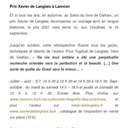
Prix Xavier de Langlais à Lannion
Et si tous les ans, en automne, au Salon du livre de Carhaix, un
prix Xavier de Langlais récompense un ouvrage écrit en langue
bretonne, le prix 2021 sera remis ici, aux Ursulines, le 18
septembre.
Jusqu’en octobre, cette rétrospective illustre tous les goûts,
techniques et talents de l’auteur. Pour Tugdual de Langlais, frère
de Gaétan,
« Sa vie tout entière a été une perpétuelle
recherche orientée vers la perfection et la beauté.
[…]
Une
sorte de quête du Graal vers le mieux… »
Juillet – août : 7j/7, 10 h 30 à 12 h 30 et 14 h 30 à 18 h 30. Sept-
octobre : du mardi au samedi 14 h – 18 h et jeudis et samedis de
10 h à 12 h 30. Entrée libre. Plus d’infos sur
www.lannion.bzh/vie-culturelle/chapelle-des-ursulines
, et
pour l’auteur sur
www.delanglais.fr
et
www.xavierdelanglais.bzh
; catalogue de l’exposition en vente
sur place (10 €).