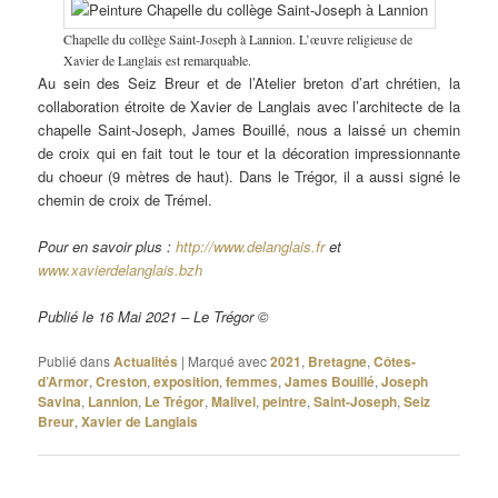
Chapelle du collège Saint-Joseph à Lannion. L’œuvre religieuse de
Xavier de Langlais est remarquable.
Au sein des Seiz Breur et de l’Atelier breton d’art chrétien, la
collaboration étroite de Xavier de Langlais avec l’architecte de la
chapelle Saint-Joseph, James Bouillé, nous a laissé un chemin
de croix qui en fait tout le tour et la décoration impressionnante
du choeur (9 mètres de haut). Dans le Trégor, il a aussi signé le
chemin de croix de Trémel.
Pour en savoir plus :
http://www.delanglais.fr
et
www.xavierdelanglais.bzh
Publié le 16 Mai 2021 – Le Trégor ©
Publié dans
Actualités
|
Marqué avec
2021
,
Bretagne
,
Côtes-
d’Armor
,
Creston
,
exposition
,
femmes
,
James Bouillé
,
Joseph
Savina
,
Lannion
,
Le Trégor
,
Malivel
,
peintre
,
Saint-Joseph
,
Seiz
Breur
,
Xavier de Langlais