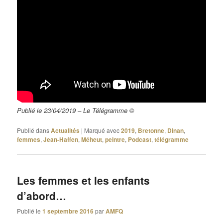
Publié le 23/04/2019 – Le Télégramme ©
Publié dans
Actualités
|
Marqué avec
2019
,
Bretonne
,
Dinan
,
femmes
,
Jean-Haffen
,
Méheut
,
peintre
,
Podcast
,
télégramme
Les femmes et les enfants
d’abord…
Publié le
1 septembre 2016
par
AMFQ