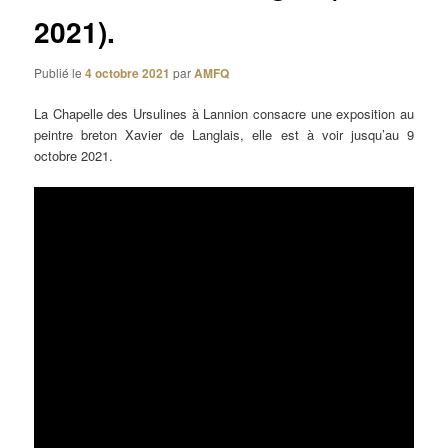
2021).
Publié le
4 octobre 2021
par
AMFQ
La Chapelle des Ursulines à Lannion consacre une exposition au
peintre breton Xavier de Langlais, elle est à voir jusqu’au 9
octobre 2021.