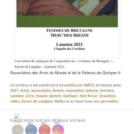
Couverture du catalogue de l’exposition les « Femmes de Bretagne » –
Xavier de Langlais – Lannion 2021.
Association des Amis du Musée et de la Faïence de Quimper ©
Ce contenu a été publié dans
Actualités
par
AMFQ
, et marqué avec
2021
,
Amis
,
association
,
Breton
,
exposition
,
faïence
,
femmes
,
Lannion
,
Livre
,
musée
,
peintre
,
Quimper
,
Seiz Breur
,
Ursulines
,
vidéo
,
Xavier de Langlais
. Mettez-le en favori avec son
permalien
.
SUIVEZ-NOUS SUR LES RÉSEAUX SOCIAUX