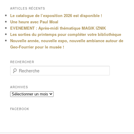
ARTICLES RÉCENTS
Le catalogue de l’exposition 2026 est disponible !
Une heure avec Paul Moal
EVENEMENT : Après-midi thématique MAGIK IZNIK
Les sorties du printemps pour compléter votre bibliothèque
Nouvelle année, nouvelle expo, nouvelle ambiance autour de
Geo-Fourrier pour le musée !
RECHERCHER
R
e
c
h
ARCHIVES
e
Archives
r
c
h
FACEBOOK
e