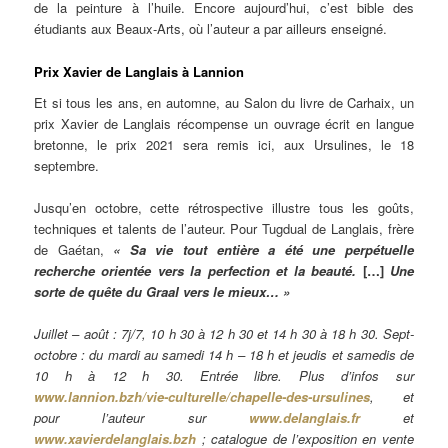
de la peinture à l’huile. Encore aujourd’hui, c’est bible des
étudiants aux Beaux-Arts, où l’auteur a par ailleurs enseigné.
Prix Xavier de Langlais à Lannion
Et si tous les ans, en automne, au Salon du livre de Carhaix, un
prix Xavier de Langlais récompense un ouvrage écrit en langue
bretonne, le prix 2021 sera remis ici, aux Ursulines, le 18
septembre.
Jusqu’en octobre, cette rétrospective illustre tous les goûts,
techniques et talents de l’auteur. Pour Tugdual de Langlais, frère
de Gaétan,
« Sa vie tout entière a été une perpétuelle
recherche orientée vers la perfection et la beauté.
[…]
Une
sorte de quête du Graal vers le mieux… »
Juillet – août : 7j/7, 10 h 30 à 12 h 30 et 14 h 30 à 18 h 30. Sept-
octobre : du mardi au samedi 14 h – 18 h et jeudis et samedis de
10 h à 12 h 30. Entrée libre. Plus d’infos sur
www.lannion.bzh/vie-culturelle/chapelle-des-ursulines
, et
pour l’auteur sur
www.delanglais.fr
et
www.xavierdelanglais.bzh
; catalogue de l’exposition en vente