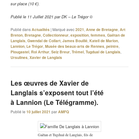
sur place (10 €).
Publié le 11 Juillet 2021 par DK – Le Trégor ©
Publié dans
Actualités
|
Marqué avec
2021
,
Anne de Bretagne
,
Art
Breton
,
Bretagne
,
Collectionneur
,
exposition
,
femmes
,
Gaëtan de
Langlais
,
Gwendal de Collart
,
James Bouillé
,
Katell de Marion
,
Lannion
,
Le Trégor
,
Musée des beaux-arts de Rennes
,
peintre
,
Plougastel
,
Roi Arthur
,
Seiz Breur
,
Trémel
,
Tugdual de Langlais
,
Ursulines
,
Xavier de Langlais
Les œuvres de Xavier de
Langlais s’exposent tout l’été
à Lannion (Le Télégramme).
Publié le
10 juillet 2021
par
AMFQ
Gaëtan et Tugdual de Langlais, fils de