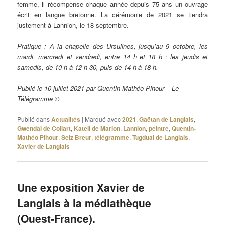
femme, il récompense chaque année depuis 75 ans un ouvrage
écrit en langue bretonne. La cérémonie de 2021 se tiendra
justement à Lannion, le 18 septembre.
Pratique : À la chapelle des Ursulines, jusqu’au 9 octobre, les
mardi, mercredi et vendredi, entre 14 h et 18 h ; les jeudis et
samedis, de 10 h à 12 h 30, puis de 14 h à 18 h.
Publié le 10 juillet 2021 par Quentin-Mathéo Pihour – Le
Télégramme ©
Publié dans
Actualités
|
Marqué avec
2021
,
Gaëtan de Langlais
,
Gwendal de Collart
,
Katell de Marion
,
Lannion
,
peintre
,
Quentin-
Mathéo Pihour
,
Seiz Breur
,
télégramme
,
Tugdual de Langlais
,
Xavier de Langlais
Une exposition Xavier de
Langlais à la médiathèque
(Ouest-France).