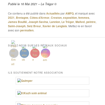
Publié le 16 Mai 2021 – Le Trégor ©
Ce contenu a été publié dans
Actualités
par
AMFQ
, et marqué avec
2021
,
Bretagne
,
Côtes-d’Armor
,
Creston
,
exposition
,
femmes
,
James Bouillé
,
Joseph Savina
,
Lannion
,
Le Trégor
,
Malivel
,
peintre
,
Saint-Joseph
,
Seiz Breur
,
Xavier de Langlais
. Mettez-le en favori
avec son
permalien
.
SUIVEZ-NOUS SUR LES RÉSEAUX SOCIAUX
ILS SOUTIENNENT NOTRE ASSOCIATION