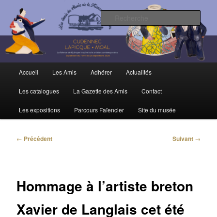
Aller
Trois siècles de tradition faïencière
au
Rech
contenu
principal
Amis du Musée et de la Faïence de
Quimper
Menu
Accueil
Les Amis
Adhérer
Actualités
principal
Les catalogues
La Gazette des Amis
Contact
Les expositions
Parcours Faïencier
Site du musée
Navigation
←
Précédent
Suivant
→
des
articles
Hommage à l’artiste breton
Xavier de Langlais cet été