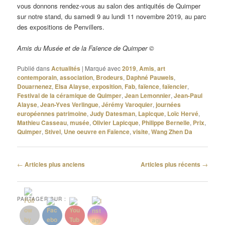
vous donnons rendez-vous au salon des antiquités de Quimper
sur notre stand, du samedi 9 au lundi 11 novembre 2019, au parc
des expositions de Penvillers.
Amis du Musée et de la Faïence de Quimper ©
Publié dans
Actualités
|
Marqué avec
2019
,
Amis
,
art
contemporain
,
association
,
Brodeurs
,
Daphné Pauwels
,
Douarnenez
,
Elsa Alayse
,
exposition
,
Fab
,
faïence
,
faïencier
,
Festival de la céramique de Quimper
,
Jean Lemonnier
,
Jean-Paul
Alayse
,
Jean-Yves Verlingue
,
Jérémy Varoquier
,
journées
européennes patrimoine
,
Judy Datesman
,
Lapicque
,
Loïc Hervé
,
Mathieu Casseau
,
musée
,
Olivier Lapicque
,
Philippe Bernelle
,
Prix
,
Quimper
,
Stivel
,
Une oeuvre en Faïence
,
visite
,
Wang Zhen Da
Navigation
←
Articles plus anciens
Articles plus récents
→
des
articles
PARTAGER SUR :