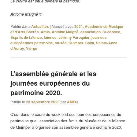
Le cloître est situé derrière la basilique
.
Antoine Maigné ©
Publié dans
Actualités
|
Marqué avec
2021
,
Académie de Musique
et d'Arts Sacrés
,
Amis
,
Antoine Maigné
,
association
,
Cudennec
,
Esprits de faïence
,
faïence
,
Jérémy Varoquier
,
journées
européennes patrimoine
,
musée
,
Quimper
,
Saint
,
Sainte-Anne
d'Auray
,
Vierge
L’assemblée générale et les
journées européennes du
patrimoine 2020.
Publié le
23 septembre 2020
par
AMFQ
C’est dans le cadre du week-end des journées européennes du
patrimoine que l’association des Amis du Musée et de la faïence
de Quimper a organisé son assemblée générale ordinaire 2020.