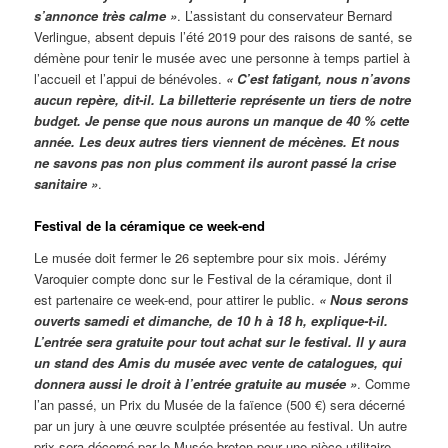
s’annonce très calme »
. L’assistant du conservateur Bernard
Verlingue, absent depuis l’été 2019 pour des raisons de santé, se
démène pour tenir le musée avec une personne à temps partiel à
l’accueil et l’appui de bénévoles.
« C’est fatigant, nous n’avons
aucun repère, dit-il. La billetterie représente un tiers de notre
budget. Je pense que nous aurons un manque de 40 % cette
année. Les deux autres tiers viennent de mécènes. Et nous
ne savons pas non plus comment ils auront passé la crise
sanitaire »
.
Festival de la céramique ce week-end
Le musée doit fermer le 26 septembre pour six mois. Jérémy
Varoquier compte donc sur le Festival de la céramique, dont il
est partenaire ce week-end, pour attirer le public.
« Nous serons
ouverts samedi et dimanche, de 10 h à 18 h, explique-t-il.
L’entrée sera gratuite pour tout achat sur le festival. Il y aura
un stand des Amis du musée avec vente de catalogues, qui
donnera aussi le droit à l’entrée gratuite au musée »
. Comme
l’an passé, un Prix du Musée de la faïence (500 €) sera décerné
par un jury à une œuvre sculptée présentée au festival. Un autre
prix sera décerné par le Musée breton pour une pièce utilitaire.