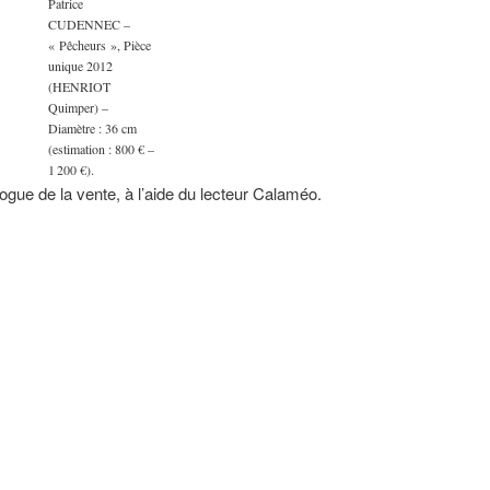
Patrice
CUDENNEC –
« Pêcheurs », Pièce
unique 2012
(HENRIOT
Quimper) –
Diamètre : 36 cm
(estimation : 800 € –
1 200 €).
ogue de la vente, à l’aide du lecteur Calaméo.