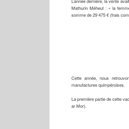
L’année dernière, la vente ava
Mathurin Méheut : « la femme 
somme de 29 475 € (frais comp
Cette année, nous retrouvo
manufactures quimpéroises.
La première partie de cette va
ar Mor).