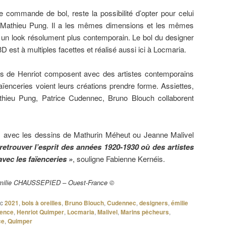
e commande de bol, reste la possibilité d’opter pour celui
er Mathieu Pung. Il a les mêmes dimensions et les mêmes
s un look résolument plus contemporain. Le bol du designer
D est à multiples facettes et réalisé aussi ici à Locmaria.
es de Henriot composent avec des artistes contemporains
faïenceries voient leurs créations prendre forme. Assiettes,
eu Pung, Patrice Cudennec, Bruno Blouch collaborent
s avec les dessins de Mathurin Méheut ou Jeanne Malivel
retrouver l’esprit des années 1920-1930 où des artistes
vec les faïenceries »
, souligne Fabienne Kernéis.
 Émilie CHAUSSEPIED – Ouest-France ©
c
2021
,
bols à oreilles
,
Bruno Blouch
,
Cudennec
,
designers
,
émilie
ïence
,
Henriot Quimper
,
Locmaria
,
Malivel
,
Marins pêcheurs
,
ce
,
Quimper