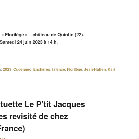
« Florilège » – château de Quintin (22).
Samedi 24 juin 2023 à 14 h.
c
2023
,
Cudennec
,
Enchères
,
faïence
,
Florilège
,
Jean-Haffen
,
Karl
atuette Le P’tit Jacques
les revisité de chez
France)