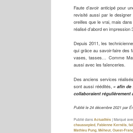
Faute d’avoir anticipé pour un
revisité aussi par le design
oreilles que le vrai, mais dan
réalisé d’abord en impression 3
Depuis 2011, les technicienn
qui grâce au savoir-faire des 
vases, tasses… Comme Mathi
aussi avec les faïenceries.
Des anciens services réalisé
sont aussi réédités,
« afin de 
collaboraient régulièrement a
Publié le 24 décembre 2021 par
Publié dans
Actualités
|
Marqué ave
chaussepied
,
Fabienne Kernéis
,
fa
Mathieu Pung
,
Méheut
,
Ouest-Fran