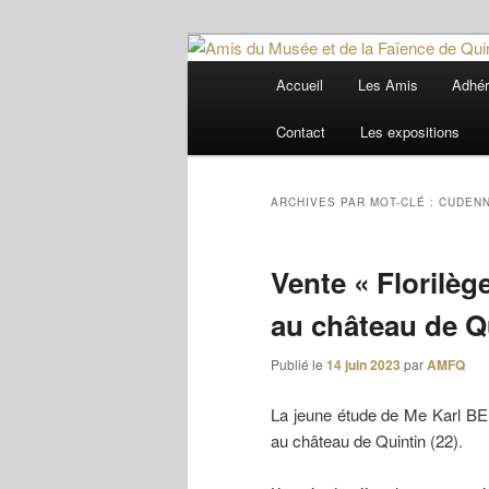
Aller
Aller
Trois siècles de tradition faïenc
au
au
Menu
Accueil
Les Amis
Adhér
contenu
contenu
principal
Amis du Musée
principal
secondaire
Contact
Les expositions
ARCHIVES PAR MOT-CLÉ :
CUDEN
Vente « Florilè
au château de Q
Publié le
14 juin 2023
par
AMFQ
La jeune étude de Me Karl BEN
au château de Quintin (22).