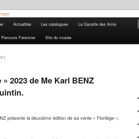
ière
er
Actualités
Les catalogues
La Gazette des Amis
 et de la Faïence de Quimper
Parcours Faïencier
Site du musée
NEC
ge » 2023 de Me Karl BENZ
uintin.
Z présente la deuxième édition de sa vente « Florilège »,