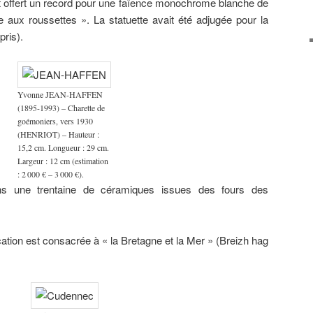
it offert un record pour une faïence monochrome blanche de
aux roussettes ». La statuette avait été adjugée pour la
ris).
Yvonne JEAN-HAFFEN
(1895-1993) – Charette de
goémoniers, vers 1930
(HENRIOT) – Hauteur :
15,2 cm. Longueur : 29 cm.
Largeur : 12 cm (estimation
: 2 000 € – 3 000 €).
ns une trentaine de céramiques issues des fours des
cation est consacrée à « la Bretagne et la Mer » (Breizh hag