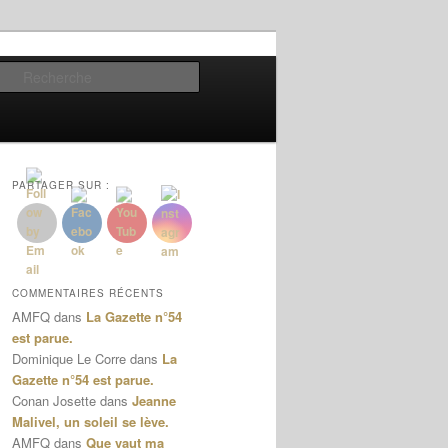
Recherche
PARTAGER SUR :
COMMENTAIRES RÉCENTS
AMFQ
dans
La Gazette n°54
est parue.
Dominique Le Corre
dans
La
Gazette n°54 est parue.
Conan Josette
dans
Jeanne
Malivel, un soleil se lève.
AMFQ
dans
Que vaut ma