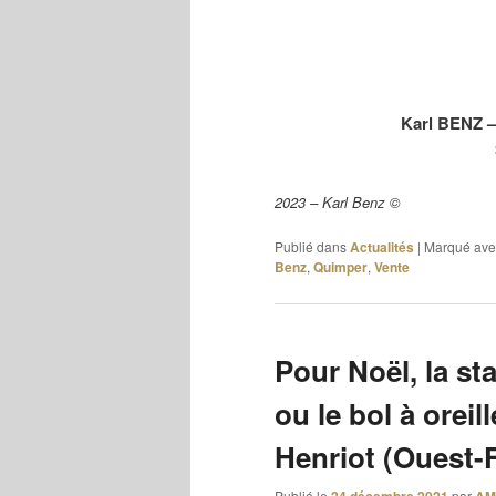
Karl BENZ – 
2023 – Karl Benz ©
Publié dans
Actualités
|
Marqué ave
Benz
,
Quimper
,
Vente
Pour Noël, la st
ou le bol à oreil
Henriot (Ouest-
Publié le
par