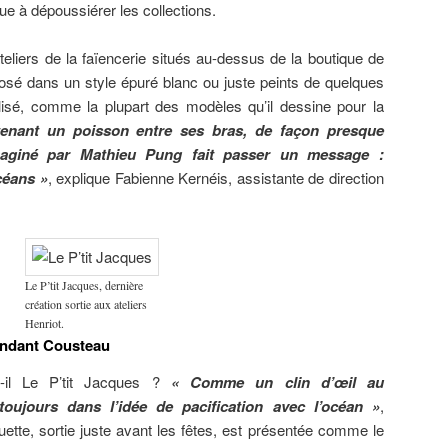
bue à dépoussiérer les collections.
teliers de la faïencerie situés au-dessus de la boutique de
sé dans un style épuré blanc ou juste peints de quelques
lisé, comme la plupart des modèles qu’il dessine pour la
enant un poisson entre ses bras, de façon presque
maginé par Mathieu Pung fait passer un message :
céans »
, explique Fabienne Kernéis, assistante de direction
Le P’tit Jacques, dernière
création sortie aux ateliers
Henriot.
ndant Cousteau
-il Le P’tit Jacques ?
« Comme un clin d’œil au
ujours dans l’idée de pacification avec l’océan »
,
tuette, sortie juste avant les fêtes, est présentée comme le