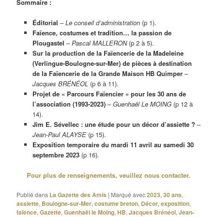
Sommaire :
Éditorial
–
Le conseil d’administration
(p 1).
Faïence, costumes et tradition… la passion de
Plougastel
–
Pascal MALLERON
(p 2 à 5).
Sur la production de la Faïencerie de la Madeleine
(Verlingue-Boulogne-sur-Mer) de pièces à destination
de la Faïencerie de la Grande Maison HB Quimper
–
Jacques BRÉNÉOL
(p 6 à 11).
Projet de « Parcours Faïencier » pour les 30 ans de
l’association (1993-2023)
–
Guenhaël Le MOING
(p 12 à
14).
Jim E. Sévellec : une étude pour un décor d’assiette ?
–
Jean-Paul ALAYSE
(p 15).
Exposition temporaire du mardi 11 avril au samedi 30
septembre 2023
(p 16).
Pour plus de renseignements, veuillez nous contacter.
Publié dans
La Gazette des Amis
|
Marqué avec
2023
,
30 ans
,
assiette
,
Boulogne-sur-Mer
,
costume breton
,
Décor
,
exposition
,
faïence
,
Gazette
,
Guenhaël le Moing
,
HB
,
Jacques Brénéol
,
Jean-