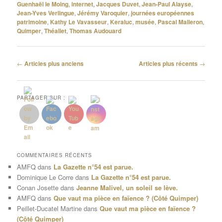
Guenhaël le Moing
,
internet
,
Jacques Duvet
,
Jean-Paul Alayse
,
Jean-Yves Verlingue
,
Jérémy Varoquier
,
journées européennes
patrimoine
,
Kathy Le Vavasseur
,
Keraluc
,
musée
,
Pascal Malleron
,
Quimper
,
Théallet
,
Thomas Audouard
Navigation
←
Articles plus anciens
Articles plus récents
→
des
articles
PARTAGER SUR :
COMMENTAIRES RÉCENTS
AMFQ
dans
La Gazette n°54 est parue.
Dominique Le Corre
dans
La Gazette n°54 est parue.
Conan Josette
dans
Jeanne Malivel, un soleil se lève.
AMFQ
dans
Que vaut ma pièce en faïence ? (Côté Quimper)
Peillet-Ducatel Martine
dans
Que vaut ma pièce en faïence ?
(Côté Quimper)