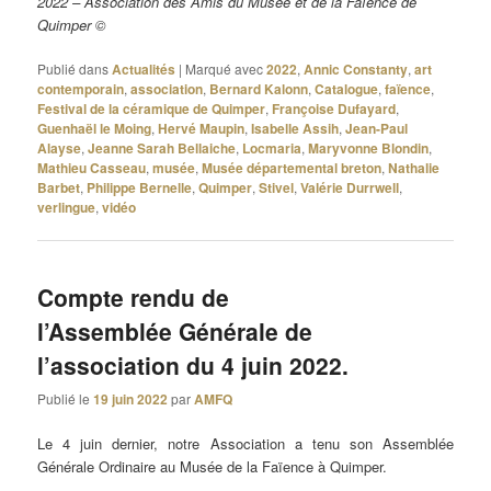
2022 – Association des Amis du Musée et de la Faïence de
Quimper ©
Publié dans
Actualités
|
Marqué avec
2022
,
Annic Constanty
,
art
contemporain
,
association
,
Bernard Kalonn
,
Catalogue
,
faïence
,
Festival de la céramique de Quimper
,
Françoise Dufayard
,
Guenhaël le Moing
,
Hervé Maupin
,
Isabelle Assih
,
Jean-Paul
Alayse
,
Jeanne Sarah Bellaiche
,
Locmaria
,
Maryvonne Blondin
,
Mathieu Casseau
,
musée
,
Musée départemental breton
,
Nathalie
Barbet
,
Philippe Bernelle
,
Quimper
,
Stivel
,
Valérie Durrwell
,
verlingue
,
vidéo
Compte rendu de
l’Assemblée Générale de
l’association du 4 juin 2022.
Publié le
19 juin 2022
par
AMFQ
Le 4 juin dernier, notre Association a tenu son Assemblée
Générale Ordinaire au Musée de la Faïence à Quimper.