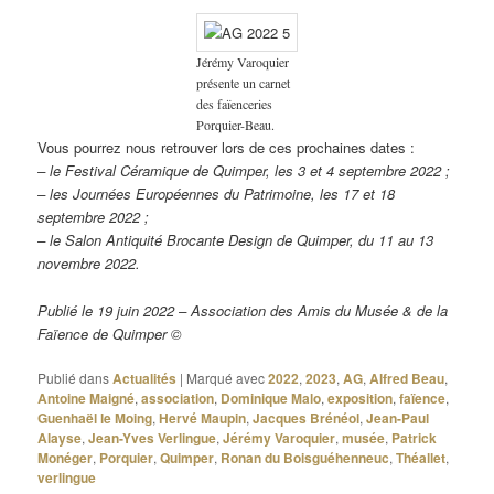
Jérémy Varoquier
présente un carnet
des faïenceries
Porquier-Beau.
Vous pourrez nous retrouver lors de ces prochaines dates :
– le Festival Céramique de Quimper, les 3 et 4 septembre 2022 ;
– les Journées Européennes du Patrimoine, les 17 et 18
septembre 2022 ;
– le Salon Antiquité Brocante Design de Quimper, du 11 au 13
novembre 2022.
Publié le 19 juin 2022 – Association des Amis du Musée & de la
Faïence de Quimper ©
Publié dans
Actualités
|
Marqué avec
2022
,
2023
,
AG
,
Alfred Beau
,
Antoine Maigné
,
association
,
Dominique Malo
,
exposition
,
faïence
,
Guenhaël le Moing
,
Hervé Maupin
,
Jacques Brénéol
,
Jean-Paul
Alayse
,
Jean-Yves Verlingue
,
Jérémy Varoquier
,
musée
,
Patrick
Monéger
,
Porquier
,
Quimper
,
Ronan du Boisguéhenneuc
,
Théallet
,
verlingue