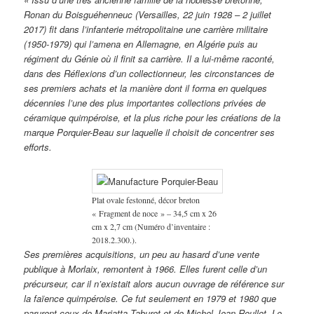
Ronan du Boisguéhenneuc (Versailles, 22 juin 1928 – 2 juillet
2017) fit dans l’infanterie métropolitaine une carrière militaire
(1950-1979) qui l’amena en Allemagne, en Algérie puis au
régiment du Génie où il finit sa carrière. Il a lui-même raconté,
dans des Réflexions d’un collectionneur, les circonstances de
ses premiers achats et la manière dont il forma en quelques
décennies l’une des plus importantes collections privées de
céramique quimpéroise, et la plus riche pour les créations de la
marque Porquier-Beau sur laquelle il choisit de concentrer ses
efforts.
Plat ovale festonné, décor breton
« Fragment de noce » – 34,5 cm x 26
cm x 2,7 cm (Numéro d’inventaire :
2018.2.300.).
Ses premières acquisitions, un peu au hasard d’une vente
publique à Morlaix, remontent à 1966. Elles furent celle d’un
précurseur, car il n’existait alors aucun ouvrage de référence sur
la faïence quimpéroise. Ce fut seulement en 1979 et 1980 que
parurent ceux de Marjatta Taburet et de Michel-Jean Roullot. Le