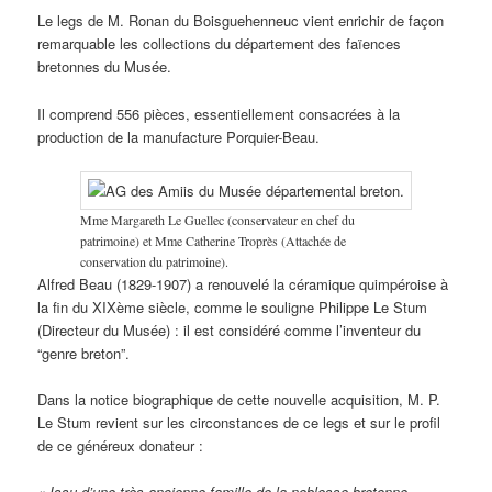
Le legs de M. Ronan du Boisguehenneuc vient enrichir de façon
remarquable les collections du département des faïences
bretonnes du Musée.
Il comprend 556 pièces, essentiellement consacrées à la
production de la manufacture Porquier-Beau.
Mme Margareth Le Guellec (conservateur en chef du
patrimoine) et Mme Catherine Troprès (Attachée de
conservation du patrimoine).
Alfred Beau (1829-1907) a renouvelé la céramique quimpéroise à
la fin du XIXème siècle, comme le souligne Philippe Le Stum
(Directeur du Musée) : il est considéré comme l’inventeur du
“genre breton”.
Dans la notice biographique de cette nouvelle acquisition, M. P.
Le Stum revient sur les circonstances de ce legs et sur le profil
de ce généreux donateur :
« Issu d’une très ancienne famille de la noblesse bretonne,