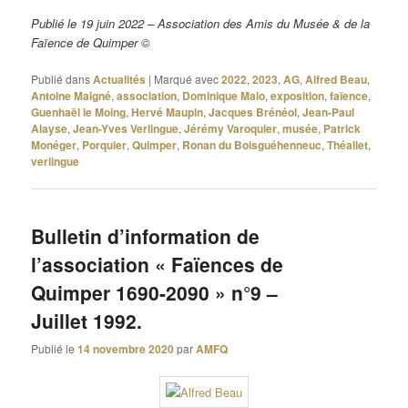
Publié le 19 juin 2022 – Association des Amis du Musée & de la
Faïence de Quimper ©
Publié dans
Actualités
|
Marqué avec
2022
,
2023
,
AG
,
Alfred Beau
,
Antoine Maigné
,
association
,
Dominique Malo
,
exposition
,
faïence
,
Guenhaël le Moing
,
Hervé Maupin
,
Jacques Brénéol
,
Jean-Paul
Alayse
,
Jean-Yves Verlingue
,
Jérémy Varoquier
,
musée
,
Patrick
Monéger
,
Porquier
,
Quimper
,
Ronan du Boisguéhenneuc
,
Théallet
,
verlingue
Bulletin d’information de
l’association « Faïences de
Quimper 1690-2090 » n°9 –
Juillet 1992.
Publié le
14 novembre 2020
par
AMFQ