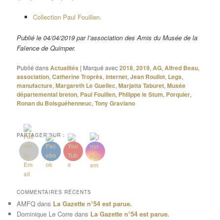
Collection Paul Fouillen.
Publié le 04/04/2019 par l’association des Amis du Musée de la
Faïence de Quimper.
Publié dans
Actualités
|
Marqué avec
2018
,
2019
,
AG
,
Alfred Beau
,
association
,
Catherine Troprès
,
internet
,
Jean Roullot
,
Legs
,
manufacture
,
Margareth Le Guellec
,
Marjatta Taburet
,
Musée
départemental breton
,
Paul Fouillen
,
Philippe le Stum
,
Porquier
,
Ronan du Boisguéhenneuc
,
Tony Graviano
PARTAGER SUR :
COMMENTAIRES RÉCENTS
AMFQ
dans
La Gazette n°54 est parue.
Dominique Le Corre
dans
La Gazette n°54 est parue.