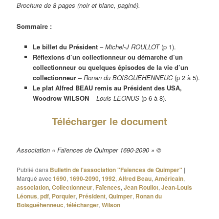
Brochure de 8 pages (noir et blanc, paginé).
Sommaire :
Le billet du Président
–
Michel-J ROULLOT
(p 1).
Réflexions d’un collectionneur ou démarche d’un
collectionneur ou quelques épisodes de la vie d’un
collectionneur
–
Ronan du BOISGUEHENNEUC
(p 2 à 5).
Le plat Alfred BEAU remis au Président des USA,
Woodrow WILSON
–
Louis LEONUS
(p 6 à 8).
Télécharger le document
Association « Faïences de Quimper 1690-2090 » ©
Publié dans
Bulletin de l'association "Faïences de Quimper"
|
Marqué avec
1690
,
1690-2090
,
1992
,
Alfred Beau
,
Américain
,
association
,
Collectionneur
,
Faïences
,
Jean Roullot
,
Jean-Louis
Léonus
,
pdf
,
Porquier
,
Président
,
Quimper
,
Ronan du
Boisguéhenneuc
,
télécharger
,
Wilson