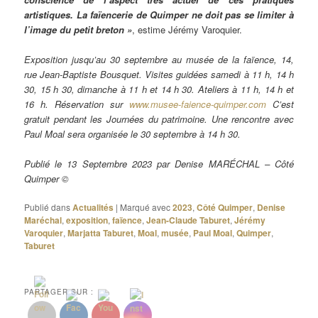
artistiques. La faïencerie de Quimper ne doit pas se limiter à
l’image du petit breton »
, estime Jérémy Varoquier.
Exposition jusqu’au 30 septembre au musée de la faïence, 14,
rue Jean-Baptiste Bousquet. Visites guidées samedi à 11 h, 14 h
30, 15 h 30, dimanche à 11 h et 14 h 30. Ateliers à 11 h, 14 h et
16 h. Réservation sur
www.musee-faience-quimper.com
C’est
gratuit pendant les Journées du patrimoine. Une rencontre avec
Paul Moal sera organisée le 30 septembre à 14 h 30.
Publié le 13 Septembre 2023 par Denise MARÉCHAL – Côté
Quimper ©
Publié dans
Actualités
|
Marqué avec
2023
,
Côté Quimper
,
Denise
Maréchal
,
exposition
,
faïence
,
Jean-Claude Taburet
,
Jérémy
Varoquier
,
Marjatta Taburet
,
Moal
,
musée
,
Paul Moal
,
Quimper
,
Taburet
PARTAGER SUR :