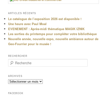
ARTICLES RÉCENTS
Le catalogue de l’exposition 2026 est disponible !
Une heure avec Paul Moal
EVENEMENT : Après-midi thématique MAGIK IZNIK
Les sorties du printemps pour compléter votre bibliothèque
Nouvelle année, nouvelle expo, nouvelle ambiance autour de
Geo-Fourrier pour le musée !
RECHERCHER
R
e
c
h
ARCHIVES
e
Archives
r
c
h
FACEBOOK
e