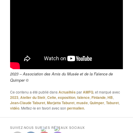
2023 – Association des Amis du Musée et de la Faïence de
Quimper ©
Ce contenu a été publié dans
Actualités
par
AMFQ
, et marqué avec
2023
,
Atelier du Steïr
,
Celte
,
exposition
,
faïence
,
Finlande
,
HB
,
Jean-Claude Taburet
,
Marjatta Taburet
,
musée
,
Quimper
,
Taburet
,
vidéo
. Mettez-le en favori avec son
permalien
.
SUIVEZ-NOUS SUR LES RÉSEAUX SOCIAUX