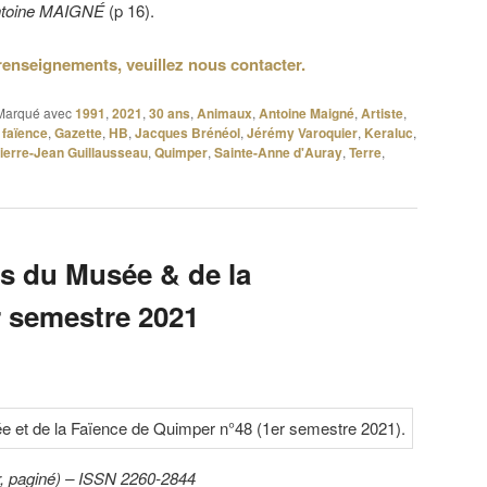
toine MAIGNÉ
(p 16).
renseignements, veuillez nous contacter.
Marqué avec
1991
,
2021
,
30 ans
,
Animaux
,
Antoine Maigné
,
Artiste
,
,
faïence
,
Gazette
,
HB
,
Jacques Brénéol
,
Jérémy Varoquier
,
Keraluc
,
ierre-Jean Guillausseau
,
Quimper
,
Sainte-Anne d'Auray
,
Terre
,
s du Musée & de la
r semestre 2021
r, paginé) – ISSN 2260-2844