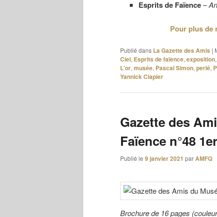
Esprits de Faïence
–
An
Pour plus de 
Publié dans
La Gazette des Amis
|
Ciel
,
Esprits de faïence
,
exposition
L'or
,
musée
,
Pascal Simon
,
perlé
,
P
Yannick Clapier
Gazette des Ami
Faïence n°48 1e
Publié le
9 janvier 2021
par
AMFQ
Brochure de 16 pages (couleu