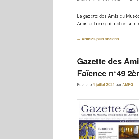
ARCHIVES DE CATÉGORIE :
LA GA
La gazette des Amis du Musée 
Amis est une publication semest
Navigation
←
Articles plus anciens
des
articles
Gazette des Ami
Faïence n°49 2è
Publié le
4 juillet 2021
par
AMFQ