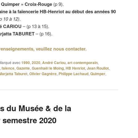
de Quimper » Croix-Rouge
(p 9).
ine à la faïencerie HB-Henriot au début des années 90
p 10 à 12)
.
dré CARIOU
– (p 13 à 15).
arjatta TABURET
– (p 16).
renseignements, veuillez nous contacter.
Marqué avec
1990
,
2020
,
André Cariou
,
art contemporain
,
,
faïence
,
Gazette
,
Guenhaël le Moing
,
HB Henriot
,
Jean Roullot
,
Marjatta Taburet
,
Olivier Gagnère
,
Philippe Lachaud
,
Quimper
,
s du Musée & de la
r semestre 2020