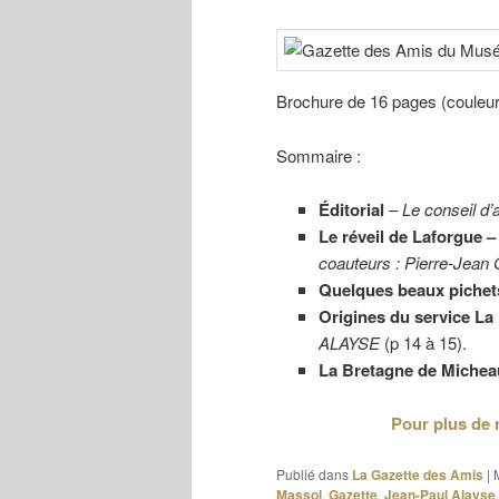
Brochure de 16 pages (couleu
Sommaire :
Éditorial
–
Le conseil d’
Le réveil de Laforgue –
coauteurs : Pierre-Je
Quelques beaux pichets
Origines du service La
ALAYSE
(p 14 à 15).
La Bretagne de Miche
Pour plus de 
Publié dans
La Gazette des Amis
|
Massol
,
Gazette
,
Jean-Paul Alayse