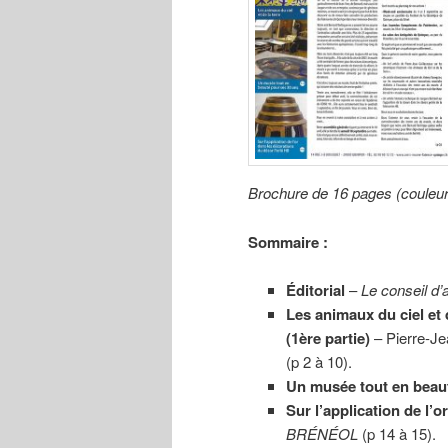
Brochure de 16 pages (couleu
Sommaire :
Éditorial
–
Le conseil d’
Les animaux du ciel et 
(1ère partie)
– Pierre-
(p 2 à 10).
Un musée tout en beaut
Sur l’application de l’
BRÉNÉOL
(p 14 à 15).