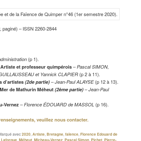
r, paginé) – ISSN 2260-2844
administration
(p 1).
 Artiste et professeur quimpérois
–
Pascal SIMON,
an GUILLAUSSEAU et Yannick CLAPIER
(p 2 à 11).
 d’artistes
(2de partie)
–
Jean-Paul ALAYSE
(p 12 à 13).
 Mer de Mathurin Méheut
(2ème partie)
–
Jean-Paul
au-Vernez
–
Florence ÉDOUARD de MASSOL
(p 16).
renseignements, veuillez nous contacter.
Marqué avec
2020
,
Artiste
,
Bretagne
,
faïence
,
Florence Edouard de
,
Laforgue
,
Méheut
,
Micheau-Vernez
,
Pascal Simon
,
Pichet
,
Pierre-