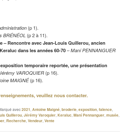
administration
(p 1).
es BRÉNÉOL
(p 2 à 11).
 – Rencontre avec Jean-Louis Quillerou, ancien
 Keraluc dans les années 60-70
–
Maní PENNANGUER
 exposition temporaire reportée, une présentation
Jérémy VAROQUIER
(p 16).
toine MAIGNÉ
(p 16).
renseignements, veuillez nous contacter.
Marqué avec
2021
,
Antoine Maigné
,
broderie
,
exposition
,
faïence
,
is Quillerou
,
Jérémy Varoquier
,
Keraluc
,
Maní Pennanguer
,
musée
,
er
,
Recherche
,
Vendeur
,
Vente