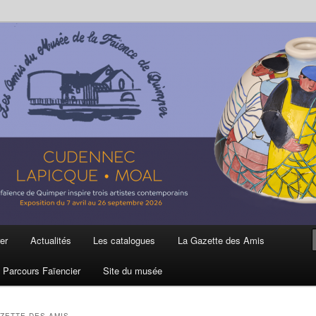
ière
 et de la Faïence de Quimper
er
Actualités
Les catalogues
La Gazette des Amis
Parcours Faïencier
Site du musée