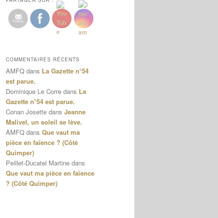
PARTAGER SUR :
COMMENTAIRES RÉCENTS
AMFQ
dans
La Gazette n°54
est parue.
Dominique Le Corre
dans
La
Gazette n°54 est parue.
Conan Josette
dans
Jeanne
Malivel, un soleil se lève.
AMFQ
dans
Que vaut ma
pièce en faïence ? (Côté
Quimper)
Peillet-Ducatel Martine
dans
Que vaut ma pièce en faïence
? (Côté Quimper)