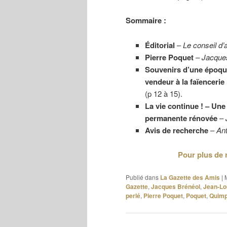
Sommaire :
Éditorial
–
Le conseil d’
Pierre Poquet
–
Jacqu
Souvenirs d’une époque
vendeur à la faïencerie
(p 12 à 15).
La vie continue ! – Une
permanente rénovée
–
Avis de recherche
–
An
Pour plus de 
Publié dans
La Gazette des Amis
|
Gazette
,
Jacques Brénéol
,
Jean-Lou
perlé
,
Pierre Poquet
,
Poquet
,
Quimp