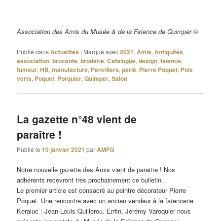
Association des Amis du Musée & de la Faïence de Quimper ©
Publié dans
Actualités
|
Marqué avec
2021
,
Amis
,
Antiquités
,
association
,
brocante
,
broderie
,
Catalogue
,
design
,
faïence
,
fumeur
,
HB
,
manufacture
,
Penvillers
,
perlé
,
Pierre Poquet
,
Pois
verts
,
Poquet
,
Porquier
,
Quimper
,
Salon
La gazette n°48 vient de
paraître !
Publié le
10 janvier 2021
par
AMFQ
Notre nouvelle gazette des Amis vient de paraitre ! Nos
adhérents recevront très prochainement ce bulletin.
Le premier article est consacré au peintre décorateur Pierre
Poquet. Une rencontre avec un ancien vendeur à la faïencerie
Keraluc : Jean-Louis Quillerou. Enfin, Jérémy Varoquier nous