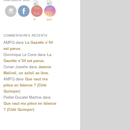
PARTAGER SUR :
COMMENTAIRES RÉCENTS
AMFQ
dans
La Gazette n°54
est parue.
Dominique Le Corre
dans
La
Gazette n°54 est parue.
Conan Josette
dans
Jeanne
Malivel, un soleil se lève.
AMFQ
dans
Que vaut ma
pièce en faïence ? (Côté
Quimper)
Peillet-Ducatel Martine
dans
Que vaut ma pièce en faïence
? (Côté Quimper)