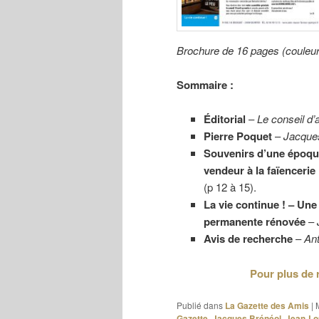
Brochure de 16 pages (couleu
Sommaire :
Éditorial
–
Le conseil d’
Pierre Poquet
–
Jacqu
Souvenirs d’une époque
vendeur à la faïencerie
(p 12 à 15).
La vie continue ! – Une
permanente rénovée
–
Avis de recherche
–
An
Pour plus de 
Publié dans
La Gazette des Amis
|
Gazette
,
Jacques Brénéol
,
Jean-Lou