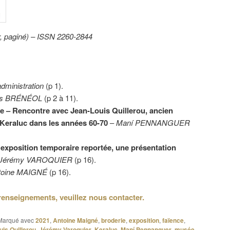
r, paginé) – ISSN 2260-2844
administration
(p 1).
es BRÉNÉOL
(p 2 à 11).
 – Rencontre avec Jean-Louis Quillerou, ancien
 Keraluc dans les années 60-70
–
Maní PENNANGUER
 exposition temporaire reportée, une présentation
Jérémy VAROQUIER
(p 16).
toine MAIGNÉ
(p 16).
renseignements, veuillez nous contacter.
Marqué avec
2021
,
Antoine Maigné
,
broderie
,
exposition
,
faïence
,
is Quillerou
,
Jérémy Varoquier
,
Keraluc
,
Maní Pennanguer
,
musée
,