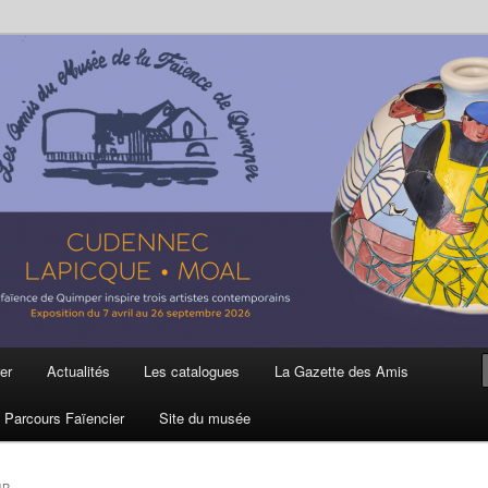
ière
 et de la Faïence de Quimper
er
Actualités
Les catalogues
La Gazette des Amis
Parcours Faïencier
Site du musée