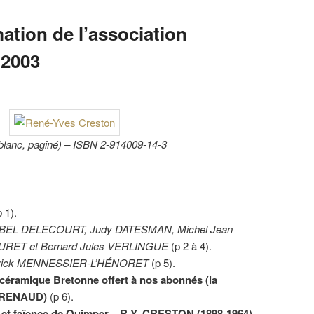
mation de l’association
 2003
 blanc, paginé) – ISBN 2-914009-14-3
 1).
BEL DELECOURT, Judy DATESMAN, Michel Jean
BURET et Bernard Jules VERLINGUE
(p 2 à 4).
rick MENNESSIER-L’HÉNORET
(p 5).
 céramique Bretonne offert à nos abonnés (la
is RENAUD)
(p 6).
 et faïence de Quimper – R.Y. CRESTON (1898-1964)
–