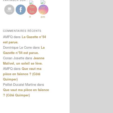
PARTAGER SUR :
COMMENTAIRES RÉCENTS
AMFQ
dans
La Gazette n°54
est parue.
Dominique Le Corre
dans
La
Gazette n°54 est parue.
Conan Josette
dans
Jeanne
Malivel, un soleil se lève.
AMFQ
dans
Que vaut ma
pièce en faïence ? (Côté
Quimper)
Peillet-Ducatel Martine
dans
Que vaut ma pièce en faïence
? (Côté Quimper)