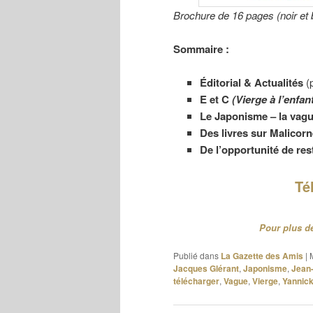
Brochure de 16 pages (noir et
Sommaire :
Éditorial & Actualités
(p
E et C
(Vierge à l’enfan
Le Japonisme – la vagu
Des livres sur Malicorn
De l’opportunité de re
Té
Pour plus de
Publié dans
La Gazette des Amis
|
Jacques Glérant
,
Japonisme
,
Jean-
télécharger
,
Vague
,
Vierge
,
Yannick