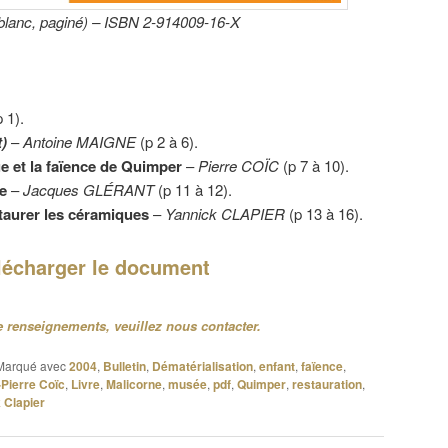
 blanc, paginé) – ISBN 2-914009-16-X
 1).
t)
–
Antoine MAIGNE
(p 2 à 6).
e et la faïence de Quimper
–
Pierre COÏC
(p 7 à 10).
e
–
Jacques GLÉRANT
(p 11 à 12).
staurer les céramiques
–
Yannick CLAPIER
(p 13 à 16).
lécharger le document
 renseignements, veuillez nous contacter.
Marqué avec
2004
,
Bulletin
,
Dématérialisation
,
enfant
,
faïence
,
Pierre Coïc
,
Livre
,
Malicorne
,
musée
,
pdf
,
Quimper
,
restauration
,
 Clapier