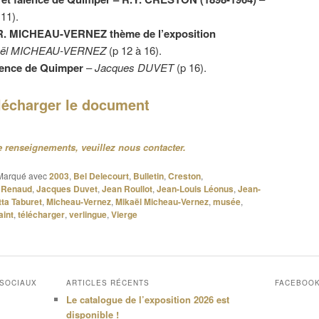
 11).
 R. MICHEAU-VERNEZ thème de l’exposition
aël MICHEAU-VERNEZ
(p 12 à 16).
aïence de Quimper
–
Jacques DUVET
(p 16).
lécharger le document
 renseignements, veuillez nous contacter.
Marqué avec
2003
,
Bel Delecourt
,
Bulletin
,
Creston
,
 Renaud
,
Jacques Duvet
,
Jean Roullot
,
Jean-Louis Léonus
,
Jean-
tta Taburet
,
Micheau-Vernez
,
Mikaël Micheau-Vernez
,
musée
,
aint
,
télécharger
,
verlingue
,
Vierge
 SOCIAUX
ARTICLES RÉCENTS
FACEBOO
Le catalogue de l’exposition 2026 est
disponible !