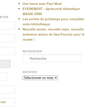
Une heure avec Paul Moal
EVENEMENT : Après-midi thématique
MAGIK IZNIK
ATION
Les sorties du printemps pour compléter
votre bibliothèque
Nouvelle année, nouvelle expo, nouvelle
ambiance autour de Geo-Fourrier pour le
musée !
RECHERCHER
R
e
c
h
ARCHIVES
e
Archives
r
c
h
e