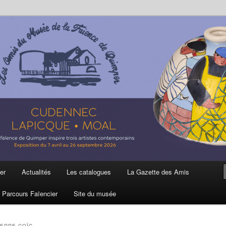
ière
 et de la Faïence de Quimper
er
Actualités
Les catalogues
La Gazette des Amis
Parcours Faïencier
Site du musée