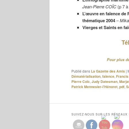
Jean-Pierre COÏC
(p 7 à
L’œuvre en faïence de
thématique 2004
–
Mik
Vierges et Saints en f
Té
Pour plus de
Publié dans
La Gazette des Amis
|
Dématérialisation
,
faïence
,
Francis
Pierre Coïc
,
Judy Datesman
,
Marja
Patrick Mennesier-l'Hénoret
,
pdf
,
S
SUIVEZ-NOUS SUR LES RÉSEAUX