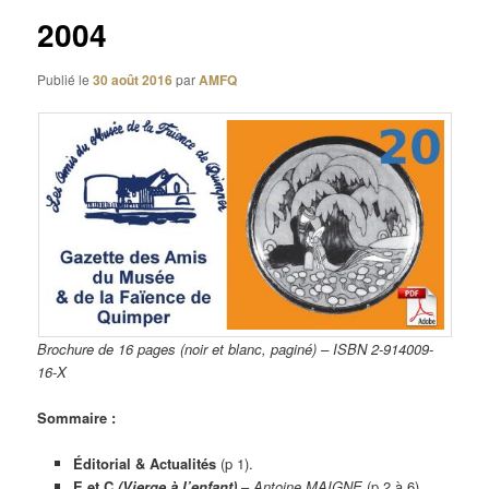
2004
Publié le
30 août 2016
par
AMFQ
Brochure de 16 pages (noir et blanc, paginé) – ISBN 2-914009-
16-X
Sommaire :
Éditorial & Actualités
(p 1).
E et C
(Vierge à l’enfant)
–
Antoine MAIGNE
(p 2 à 6).