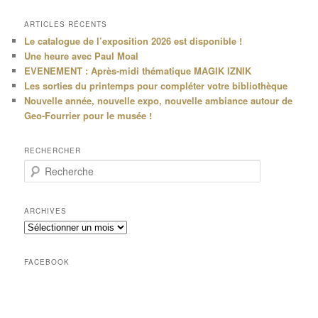
ARTICLES RÉCENTS
Le catalogue de l’exposition 2026 est disponible !
Une heure avec Paul Moal
EVENEMENT : Après-midi thématique MAGIK IZNIK
Les sorties du printemps pour compléter votre bibliothèque
Nouvelle année, nouvelle expo, nouvelle ambiance autour de
Geo-Fourrier pour le musée !
RECHERCHER
R
e
c
h
ARCHIVES
e
Archives
r
c
h
FACEBOOK
e