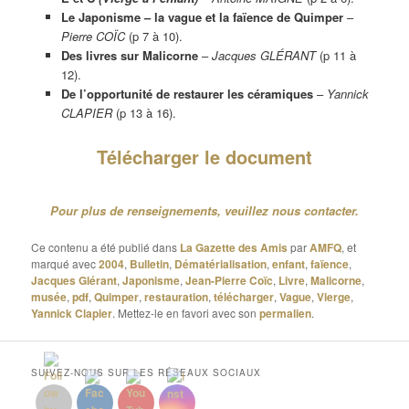
Le Japonisme – la vague et la faïence de Quimper
–
Pierre COÏC
(p 7 à 10).
Des livres sur Malicorne
–
Jacques GLÉRANT
(p 11 à
12).
De l’opportunité de restaurer les céramiques
–
Yannick
CLAPIER
(p 13 à 16).
Télécharger le document
Pour plus de renseignements, veuillez nous contacter.
Ce contenu a été publié dans
La Gazette des Amis
par
AMFQ
, et
marqué avec
2004
,
Bulletin
,
Dématérialisation
,
enfant
,
faïence
,
Jacques Glérant
,
Japonisme
,
Jean-Pierre Coïc
,
Livre
,
Malicorne
,
musée
,
pdf
,
Quimper
,
restauration
,
télécharger
,
Vague
,
Vierge
,
Yannick Clapier
. Mettez-le en favori avec son
permalien
.
SUIVEZ-NOUS SUR LES RÉSEAUX SOCIAUX