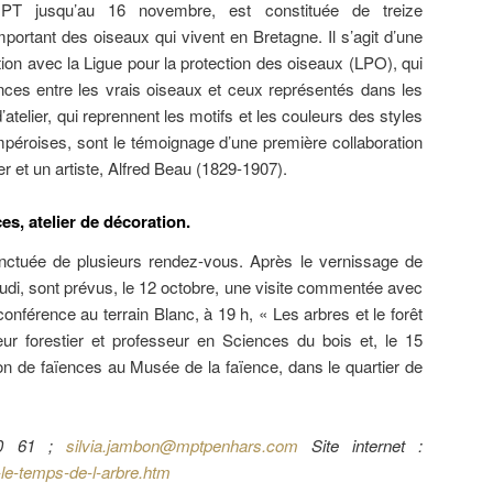
 MPT jusqu’au 16 novembre, est constituée de treize
portant des oiseaux qui vivent en Bretagne. Il s’agit d’une
tion avec la Ligue pour la protection des oiseaux (LPO), qui
ences entre les vrais oiseaux et ceux représentés dans les
atelier, qui reprennent les motifs et les couleurs des styles
éroises, sont le témoignage d’une première collaboration
r et un artiste, Alfred Beau (1829-1907).
s, atelier de décoration.
onctuée de plusieurs rendez-vous. Après le vernissage de
udi, sont prévus, le 12 octobre, une visite commentée avec
onférence au terrain Blanc, à 19 h, « Les arbres et le forêt
ur forestier et professeur en Sciences du bois et, le 15
ion de faïences au Musée de la faïence, dans le quartier de
 20 61 ;
silvia.jambon@mptpenhars.com
Site internet :
le-temps-de-l-arbre.htm