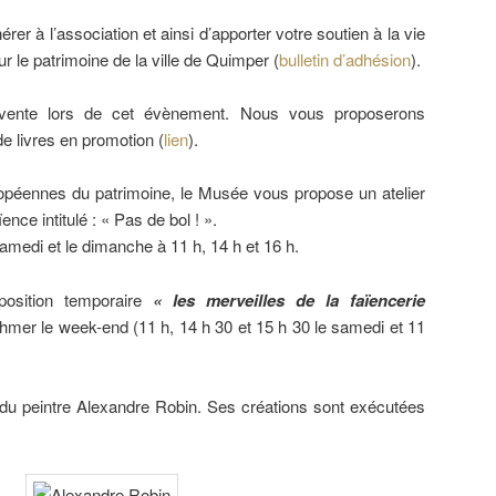
er à l’association et ainsi d’apporter votre soutien à la vie
r le patrimoine de la ville de Quimper (
bulletin d’adhésion
).
 vente lors de cet évènement. Nous vous proposerons
e livres en promotion (
lien
).
opéennes du patrimoine, le Musée vous propose un atelier
ence intitulé : « Pas de bol ! ».
samedi et le dimanche à 11 h, 14 h et 16 h.
position temporaire
« les merveilles de la faïencerie
thmer le week-end (11 h, 14 h 30 et 15 h 30 le samedi et 11
u peintre Alexandre Robin. Ses créations sont exécutées