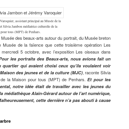
Varoquier, assistant principal au Musée de la
et Silvia Jambon médiatrice culturelle de la
pour tous (MPT) de Penhars.
e Musée des beaux-arts autour du portrait, du Musée breton
c le Musée de la faïence que cette troisième opération Les
mercredi 5 octobre, avec l’exposition Les oiseaux dans
Pour les portraits des Beaux-arts, nous avions fait un
u quartier qui avaient choisi ceux qu’ils voulaient voir
 Maison des jeunes et de la culture (MJC)
, raconte Silvia
e de la Maison pour tous (MPT) de Penhars.
Et pour les
tal, notre idée était de travailler avec les jeunes du
 la médiathèque Alain-Gérard autour de l’art numérique,
e. Malheureusement, cette dernière n’a pas abouti à cause
’arbre