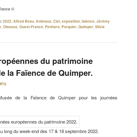
France ©
c
2022
,
Alfred Beau
,
Animaux
,
Ciel
,
exposition
,
faïence
,
Jérémy
e
,
Oiseaux
,
Ouest-France
,
Penhars
,
Porquier
,
Quimper
,
Silvia
ropéennes du patrimoine
e la Faïence de Quimper.
MFQ
u Musée de la Faïence de Quimper pour les journées
au long du week-end des 17 & 18 septembre 2022.