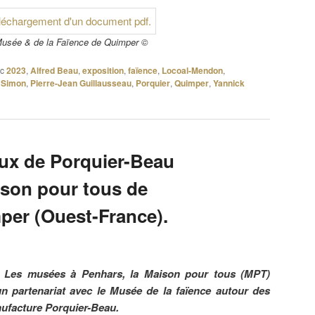
Musée & de la Faïence de Quimper ©
c
2023
,
Alfred Beau
,
exposition
,
faïence
,
Locoal-Mendon
,
 Simon
,
Pierre-Jean Guillausseau
,
Porquier
,
Quimper
,
Yannick
ux de Porquier-Beau
ison pour tous de
per (Ouest-France).
ns Les musées à Penhars, la Maison pour tous (MPT)
un partenariat avec le Musée de la faïence autour des
ufacture Porquier-Beau.