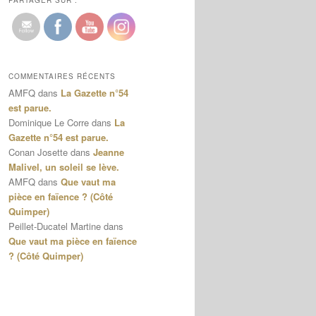
PARTAGER SUR :
COMMENTAIRES RÉCENTS
AMFQ
dans
La Gazette n°54
est parue.
Dominique Le Corre
dans
La
Gazette n°54 est parue.
Conan Josette
dans
Jeanne
Malivel, un soleil se lève.
AMFQ
dans
Que vaut ma
pièce en faïence ? (Côté
Quimper)
Peillet-Ducatel Martine
dans
Que vaut ma pièce en faïence
? (Côté Quimper)