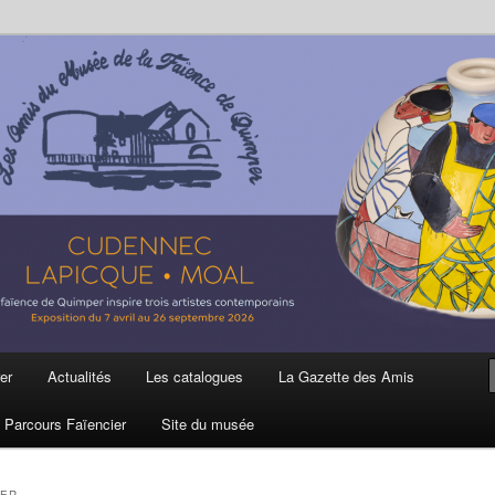
ière
 et de la Faïence de Quimper
er
Actualités
Les catalogues
La Gazette des Amis
Parcours Faïencier
Site du musée