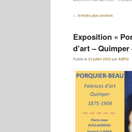
ARCHIVES PAR MOT-CLÉ :
PORQU
Navigation
←
Articles plus anciens
des
articles
Exposition « Po
d’art – Quimper 
Publié le
22 juillet 2023
par
AMFQ