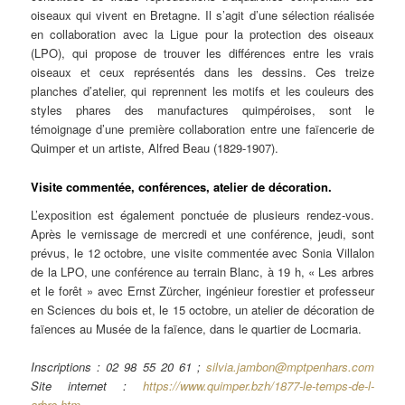
oiseaux qui vivent en Bretagne. Il s’agit d’une sélection réalisée
en collaboration avec la Ligue pour la protection des oiseaux
(LPO), qui propose de trouver les différences entre les vrais
oiseaux et ceux représentés dans les dessins. Ces treize
planches d’atelier, qui reprennent les motifs et les couleurs des
styles phares des manufactures quimpéroises, sont le
témoignage d’une première collaboration entre une faïencerie de
Quimper et un artiste, Alfred Beau (1829-1907).
Visite commentée, conférences, atelier de décoration.
L’exposition est également ponctuée de plusieurs rendez-vous.
Après le vernissage de mercredi et une conférence, jeudi, sont
prévus, le 12 octobre, une visite commentée avec Sonia Villalon
de la LPO, une conférence au terrain Blanc, à 19 h, « Les arbres
et le forêt » avec Ernst Zürcher, ingénieur forestier et professeur
en Sciences du bois et, le 15 octobre, un atelier de décoration de
faïences au Musée de la faïence, dans le quartier de Locmaria.
Inscriptions : 02 98 55 20 61 ;
silvia.jambon@mptpenhars.com
Site internet :
https://www.quimper.bzh/1877-le-temps-de-l-
arbre.htm