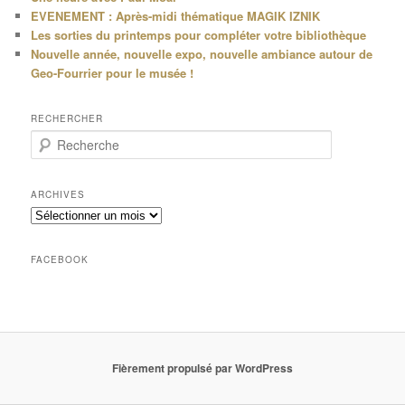
EVENEMENT : Après-midi thématique MAGIK IZNIK
Les sorties du printemps pour compléter votre bibliothèque
Nouvelle année, nouvelle expo, nouvelle ambiance autour de
Geo-Fourrier pour le musée !
RECHERCHER
R
e
c
h
ARCHIVES
e
Archives
r
c
h
FACEBOOK
e
Fièrement propulsé par WordPress