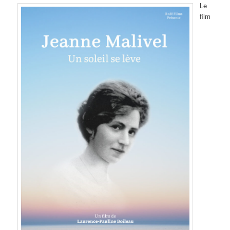
Le
film