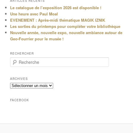
ARTICLES RÉCENTS
Le catalogue de l’exposition 2026 est disponible !
Une heure avec Paul Moal
EVENEMENT : Après-midi thématique MAGIK IZNIK
Les sorties du printemps pour compléter votre bibliothèque
Nouvelle année, nouvelle expo, nouvelle ambiance autour de
Geo-Fourrier pour le musée !
RECHERCHER
R
e
c
h
ARCHIVES
e
Archives
r
c
h
FACEBOOK
e