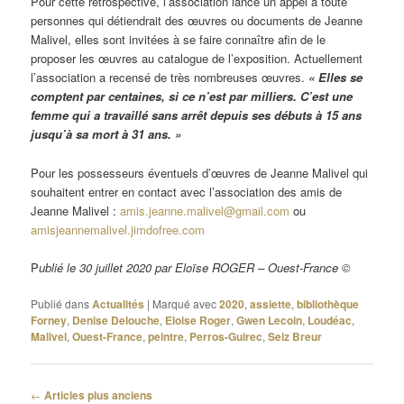
Pour cette rétrospective, l’association lance un appel à toute
personnes qui détiendrait des œuvres ou documents de Jeanne
Malivel, elles sont invitées à se faire connaître afin de le
proposer les œuvres au catalogue de l’exposition. Actuellement
l’association a recensé de très nombreuses œuvres.
« Elles se
comptent par centaines, si ce n’est par milliers. C’est une
femme qui a travaillé sans arrêt depuis ses débuts à 15 ans
jusqu’à sa mort à 31 ans. »
Pour les possesseurs éventuels d’œuvres de Jeanne Malivel qui
souhaitent entrer en contact avec l’association des amis de
Jeanne Malivel :
amis.jeanne.malivel@gmail.com
ou
amisjeannemalivel.jimdofree.com
P
ublié le 30 juillet 2020 par Eloïse ROGER – Ouest-France ©
Publié dans
Actualités
|
Marqué avec
2020
,
assiette
,
bibliothèque
Forney
,
Denise Delouche
,
Eloise Roger
,
Gwen Lecoin
,
Loudéac
,
Malivel
,
Ouest-France
,
peintre
,
Perros-Guirec
,
Seiz Breur
Navigation
←
Articles plus anciens