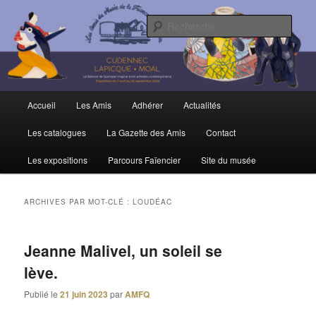
Aller
Aller
Trois siècles de tradition faïencière
au
au
Rech
contenu
contenu
principal
secondaire
Amis du Musée et de la Faïence de
Quimper
Menu
Accueil
Les Amis
Adhérer
Actualités
principal
Les catalogues
La Gazette des Amis
Contact
Les expositions
Parcours Faïencier
Site du musée
ARCHIVES PAR MOT-CLÉ :
LOUDÉAC
Jeanne Malivel, un soleil se
lève.
Publié le
21 juin 2023
par
AMFQ