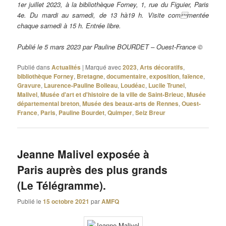
1er juillet 2023, à la bibliothèque Forney, 1, rue du Figuier, Paris
4e. Du mardi au samedi, de 13 hà19 h. Visite commentée
chaque samedi à 15 h. Entrée libre.
Publié le 5 mars 2023 par Pauline BOURDET – Ouest-France ©
Publié dans
Actualités
|
Marqué avec
2023
,
Arts décoratifs
,
bibliothèque Forney
,
Bretagne
,
documentaire
,
exposition
,
faïence
,
Gravure
,
Laurence-Pauline Boileau
,
Loudéac
,
Lucile Trunel
,
Malivel
,
Musée d'art et d'histoire de la ville de Saint-Brieuc
,
Musée
départemental breton
,
Musée des beaux-arts de Rennes
,
Ouest-
France
,
Paris
,
Pauline Bourdet
,
Quimper
,
Seiz Breur
Jeanne Malivel exposée à
Paris auprès des plus grands
(Le Télégramme).
Publié le
15 octobre 2021
par
AMFQ