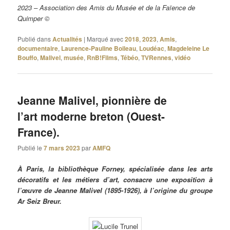
2023 – Association des Amis du Musée et de la Faïence de
Quimper ©
Publié dans
Actualités
|
Marqué avec
2018
,
2023
,
Amis
,
documentaire
,
Laurence-Pauline Boileau
,
Loudéac
,
Magdeleine Le
Bouffo
,
Malivel
,
musée
,
RnB!Films
,
Tébéo
,
TVRennes
,
vidéo
Jeanne Malivel, pionnière de
l’art moderne breton (Ouest-
France).
Publié le
7 mars 2023
par
AMFQ
À Paris, la bibliothèque Forney, spécialisée dans les arts
décoratifs et les métiers d’art, consacre une exposition à
l’œuvre de Jeanne Malivel (1895-1926), à l’origine du groupe
Ar Seiz Breur.