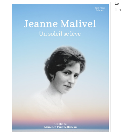
Le
film