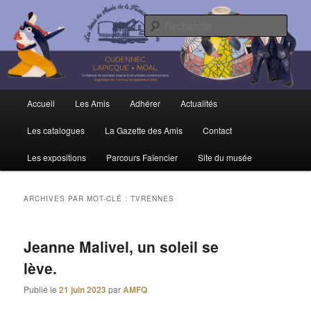
Aller
Aller
Trois siècles de tradition faïencière
au
au
Rech
contenu
contenu
principal
secondaire
Amis du Musée et de la Faïence de
Quimper
Menu
Accueil
Les Amis
Adhérer
Actualités
principal
Les catalogues
La Gazette des Amis
Contact
Les expositions
Parcours Faïencier
Site du musée
ARCHIVES PAR MOT-CLÉ :
TVRENNES
Jeanne Malivel, un soleil se
lève.
Publié le
21 juin 2023
par
AMFQ