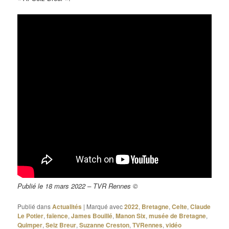
Publié le 18 mars 2022 – TVR Rennes ©
Publié dans
Actualités
|
Marqué avec
2022
,
Bretagne
,
Celte
,
Claude
Le Potier
,
faïence
,
James Bouillé
,
Manon Six
,
musée de Bretagne
,
Quimper
,
Seiz Breur
,
Suzanne Creston
,
TVRennes
,
vidéo