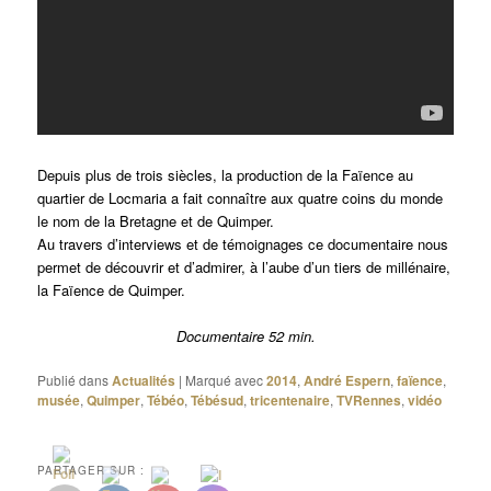
Depuis plus de trois siècles, la production de la Faïence au
quartier de Locmaria a fait connaître aux quatre coins du monde
le nom de la Bretagne et de Quimper.
Au travers d’interviews et de témoignages ce documentaire nous
permet de découvrir et d’admirer, à l’aube d’un tiers de millénaire,
la Faïence de Quimper.
Documentaire 52 min.
Publié dans
Actualités
|
Marqué avec
2014
,
André Espern
,
faïence
,
musée
,
Quimper
,
Tébéo
,
Tébésud
,
tricentenaire
,
TVRennes
,
vidéo
PARTAGER SUR :