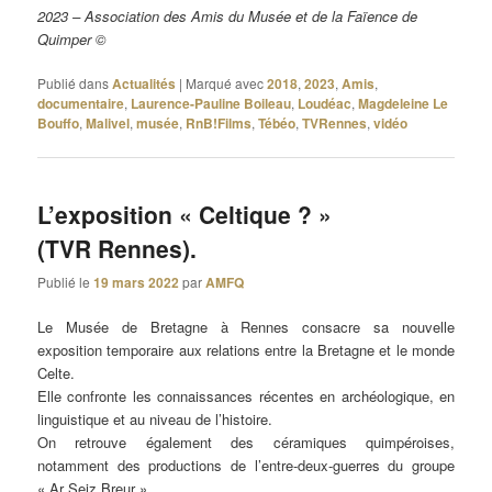
2023 – Association des Amis du Musée et de la Faïence de
Quimper ©
Publié dans
Actualités
|
Marqué avec
2018
,
2023
,
Amis
,
documentaire
,
Laurence-Pauline Boileau
,
Loudéac
,
Magdeleine Le
Bouffo
,
Malivel
,
musée
,
RnB!Films
,
Tébéo
,
TVRennes
,
vidéo
L’exposition « Celtique ? »
(TVR Rennes).
Publié le
19 mars 2022
par
AMFQ
Le Musée de Bretagne à Rennes consacre sa nouvelle
exposition temporaire aux relations entre la Bretagne et le monde
Celte.
Elle confronte les connaissances récentes en archéologique, en
linguistique et au niveau de l’histoire.
On retrouve également des céramiques quimpéroises,
notamment des productions de l’entre-deux-guerres du groupe
« Ar Seiz Breur ».