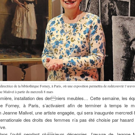
 directrice de la bibliothèque Forney, à Paris, où une exposition permettra de redécouvrir l’œuvre
e Malivel à partir du mercredi 8 mars
umière, installation des derniers meubles… Cette semaine, les équ
que Forney, à Paris, s’activaient afin de terminer à temps le 
on Jeanne Malivel, une artiste engagée, qui sera inaugurée mercredi
ternationale des droits des femmes n’a pas été choisie par hasard
ive.
ns l’oubli pendant plusieurs décennies, l’œuvre de Jeanne M