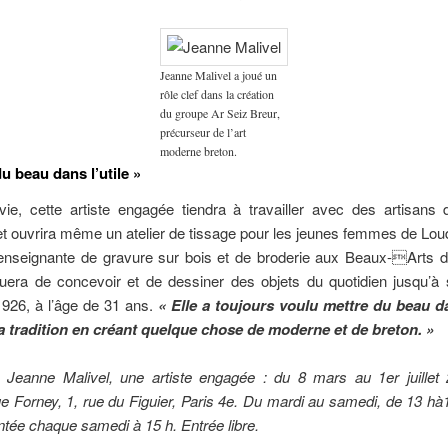
Jeanne Malivel a joué un
rôle clef dans la création
du groupe Ar Seiz Breur,
précurseur de l’art
moderne breton.
u beau dans l’utile »
vie, cette artiste engagée tiendra à travailler avec des artisans 
t ouvrira même un atelier de tissage pour les jeunes femmes de Lou
nseignante de gravure sur bois et de broderie aux Beaux-Arts 
inuera de concevoir et de dessiner des objets du quotidien jusqu’à
1926, à l’âge de 31 ans.
« Elle a toujours voulu mettre du beau dan
 la tradition en créant quelque chose de moderne et de breton. »
n Jeanne Malivel, une artiste engagée : du 8 mars au 1er juillet 
ue Forney, 1, rue du Figuier, Paris 4e. Du mardi au samedi, de 13 hà1
e chaque samedi à 15 h. Entrée libre.