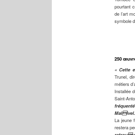
pourtant c
de l’art m
symbole d
250 œuvr
« Cette e
Trunel, di
métiers d’a
Installée 
Saint-Ant
fréquenté
Malivel.
La jeune 
restera p
retrouvé 