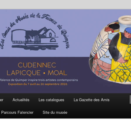
ière
 et de la Faïence de Quimper
er
Actualités
Les catalogues
La Gazette des Amis
Parcours Faïencier
Site du musée