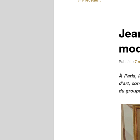
Précédent
des
articles
Jean
mod
Publié le
7 
À Paris, 
d’art, co
du groupe