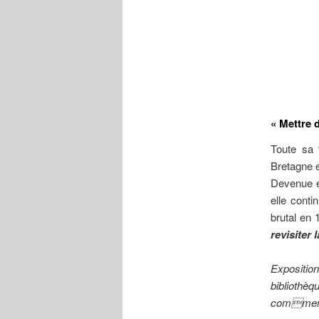
« Mettre d
Toute sa 
Bretagne e
Devenue e
elle cont
brutal en 
revisiter
Expositio
bibliothèq
commenté