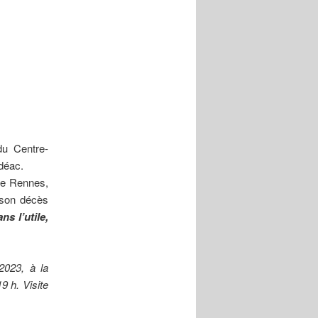
du Centre-
déac.
de Rennes,
 son décès
s l’utile,
2023, à la
9 h. Visite