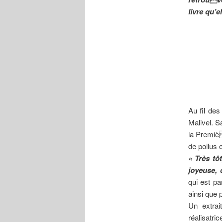
livre qu’e
Au fil des
Malivel. 
la Premiè
de poilus 
« Très tô
joyeuse, 
qui est pa
ainsi que 
Un extrai
réalisatri