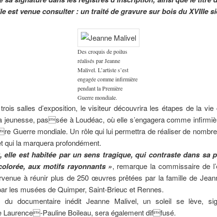
lle est venue consulter : un traité de gravure sur bois du XVIIIe si
Des croquis de poilus
réalisés par Jeanne
Malivel. L’artiste s’est
engagée comme infirmière
pendant la Première
Guerre mondiale.
 trois salles d’exposition, le visiteur découvrira les étapes de la vi
Sa jeunesse, passée à Loudéac, où elle s’engagera comme infirmiè
re Guerre mondiale. Un rôle qui lui permettra de réaliser de nombr
et qui la marquera profondément.
t, elle est habitée par un sens tragique, qui contraste dans sa 
colorée, aux motifs rayonnants »
, remarque la commissaire de l’
rvenue à réunir plus de 250 œuvres prêtées par la famille de Jean
par les musées de Quimper, Saint-Brieuc et Rennes.
t du documentaire inédit Jeanne Malivel, un soleil se lève, si
ce Laurence-Pauline Boileau, sera également diffusé.