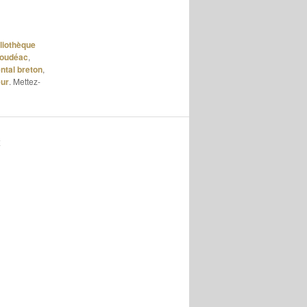
bliothèque
oudéac
,
tal breton
,
eur
. Mettez-
K