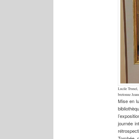
Lucile Trunel,
bretonne Jeann
Mise en l
bibliothè
l’expositi
journée in
rétrospect
Tombée da