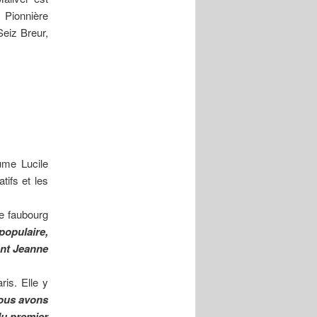
… Pionnière
Seiz Breur,
ume Lucile
tifs et les
ée faubourg
populaire,
ont Jeanne
is. Elle y
ous avons
 du premier