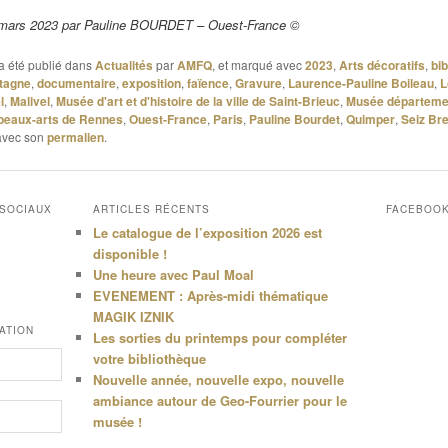
5 mars 2023 par Pauline BOURDET – Ouest-France ©
a été publié dans
Actualités
par
AMFQ
, et marqué avec
2023
,
Arts décoratifs
,
bi
tagne
,
documentaire
,
exposition
,
faïence
,
Gravure
,
Laurence-Pauline Boileau
,
L
l
,
Malivel
,
Musée d'art et d'histoire de la ville de Saint-Brieuc
,
Musée départemen
beaux-arts de Rennes
,
Ouest-France
,
Paris
,
Pauline Bourdet
,
Quimper
,
Seiz Br
 avec son
permalien
.
 SOCIAUX
ARTICLES RÉCENTS
FACEBOO
Le catalogue de l’exposition 2026 est
disponible !
Une heure avec Paul Moal
EVENEMENT : Après-midi thématique
MAGIK IZNIK
ATION
Les sorties du printemps pour compléter
votre bibliothèque
Nouvelle année, nouvelle expo, nouvelle
ambiance autour de Geo-Fourrier pour le
musée !