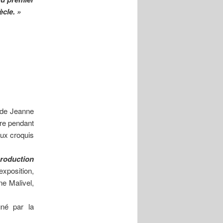
ècle. »
e de Jeanne
re pendant
eux croquis
production
exposition,
ne Malivel,
gné par la