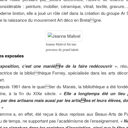
onsidérable : peinture, mobilier, céramique, vitrail, textile, gravure
oderne breton, elle a joué un rôle clef dans la création du groupe Ar 
e la naissance du mouvement Art déco en Bretagne.
Jeanne Malivel fut une
graveuse de grand talent.
es exposées
xposition, c’est une manière de la faire redécouvrir »
, rés
rectrice de la bibliothèque Forney, spécialisée dans les arts décora
rt.
depuis 1961 dans le quartier du Marais, la bibliothèque a été fond
oine, à la fin du XIXe siècle.
« Elle a longtemps été un lieu 
 par des artisans mais aussi par les artistes et leurs élèves, d
 »
femme a, en effet, été reçue à deux reprises aux Beaux-Arts de Par
eu de temps, ne supportant pas l’académisme de l’enseignement.
« N
sa signature dans les registres d’inscription, ainsi que le titre