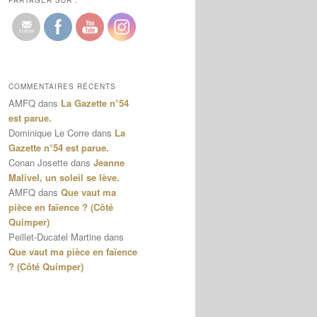
PARTAGER SUR :
COMMENTAIRES RÉCENTS
AMFQ
dans
La Gazette n°54
est parue.
Dominique Le Corre
dans
La
Gazette n°54 est parue.
Conan Josette
dans
Jeanne
Malivel, un soleil se lève.
AMFQ
dans
Que vaut ma
pièce en faïence ? (Côté
Quimper)
Peillet-Ducatel Martine
dans
Que vaut ma pièce en faïence
? (Côté Quimper)