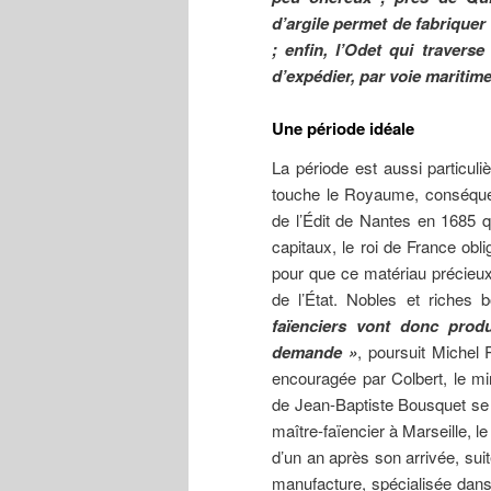
d’argile permet de fabriquer 
; enfin, l’Odet qui traverse
d’expédier, par voie maritime
Une période idéale
La période est aussi particuli
touche le Royaume, conséque
de l’Édit de Nantes en 1685 qu
capitaux, le roi de France oblig
pour que ce matériau précieux
de l’État. Nobles et riches 
faïenciers vont donc produ
demande
»
, poursuit Michel 
encouragée par Colbert, le mini
de Jean-Baptiste Bousquet se d
maître-faïencier à Marseille, le 
d’un an après son arrivée, sui
manufacture, spécialisée dans 