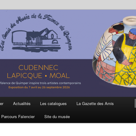
ière
 et de la Faïence de Quimper
er
Actualités
Les catalogues
La Gazette des Amis
Parcours Faïencier
Site du musée