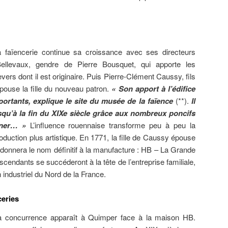
a faïencerie continue sa croissance avec ses directeurs
Bellevaux, gendre de Pierre Bousquet, qui apporte les
ers dont il est originaire. Puis Pierre-Clément Caussy, fils
pouse la fille du nouveau patron.
« Son apport à l’édifice
ortants, explique le site du musée de la faïence
(**).
Il
squ’à la fin du XIXe siècle grâce aux nombreux poncifs
ener… »
L’influence rouennaise transforme peu à peu la
duction plus artistique. En 1771, la fille de Caussy épouse
donnera le nom définitif à la manufacture : HB – La Grande
cendants se succéderont à la tête de l’entreprise familiale,
n industriel du Nord de la France.
eries
 la concurrence apparaît à Quimper face à la maison HB.