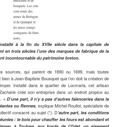
musiciens et de
bouquets. Les cols
sont ornés des
armes de Bretagne
et de Quimper et
les anses orange
soulignées de filets
noirs.
stallé à la fin du XVIIe siècle dans la capitale de
ent en trois siècles l’une des marques de fabrique de la
ent incontournable du patrimoine breton.
es sources, qui parlent de 1690 ou 1699, mais toutes
t bien à Jean-Baptiste Bousquet que l’on doit la création de
mper. Installé dans le quartier de Locmaria, cet artisan
-Zacharie crée son entreprise dans un endroit propice au
é.
« D’une part, il n’y a pas d’autres faïenceries dans la
 Nantes ou Rennes
, explique Michel Roullot, spécialiste de
llectif consacré au sujet (*). D
’autre part, les conditions
éunies : le bois pour chauffer les fours est abondant et
mper, à Toulven, aux bords de l’Odet, un gisement