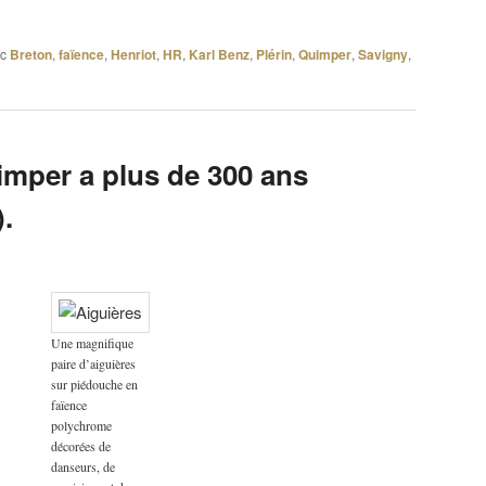
c
Breton
,
faïence
,
Henriot
,
HR
,
Karl Benz
,
Plérin
,
Quimper
,
Savigny
,
imper a plus de 300 ans
.
Une magnifique
paire d’aiguières
sur piédouche en
faïence
polychrome
décorées de
danseurs, de