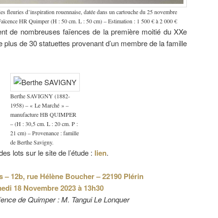
des fleuries d’inspiration rouennaise, datée dans un cartouche du 25 novembre
 Faïcence HR Quimper (H : 50 cm. L : 50 cm) – Estimation : 1 500 € à 2 000 €
t de nombreuses faïences de la première moitié du XXe
e plus de 30 statuettes provenant d’un membre de la famille
Berthe SAVIGNY (1882-
1958) – « Le Marché » –
manufacture HB QUIMPER
– (H : 30,5 cm. L : 20 cm. P :
21 cm) – Provenance : famille
de Berthe Savigny.
es lots sur le site de l’étude :
lien
.
s – 12b, rue Hélène Boucher – 22190 Plérin
edi 18 Novembre 2023 à 13h30
ïence de Quimper : M. Tangui Le Lonquer