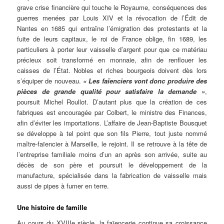
grave crise financière qui touche le Royaume, conséquences des
guerres menées par Louis XIV et la révocation de l’Édit de
Nantes en 1685 qui entraîne l’émigration des protestants et la
fuite de leurs capitaux, le roi de France oblige, fin 1689, les
particuliers à porter leur vaisselle d’argent pour que ce matériau
précieux soit transformé en monnaie, afin de renflouer les
caisses de l’État. Nobles et riches bourgeois doivent dès lors
s’équiper de nouveau.
« Les faïenciers vont donc produire des
pièces de grande qualité pour satisfaire la demande
»
,
poursuit Michel Roullot. D’autant plus que la création de ces
fabriques est encouragée par Colbert, le ministre des Finances,
afin d’éviter les importations. L’affaire de Jean-Baptiste Bousquet
se développe à tel point que son fils Pierre, tout juste nommé
maître-faïencier à Marseille, le rejoint. Il se retrouve à la tête de
l’entreprise familiale moins d’un an après son arrivée, suite au
décès de son père et poursuit le développement de la
manufacture, spécialisée dans la fabrication de vaisselle mais
aussi de pipes à fumer en terre.
Une histoire de famille
Au cours du XVIIIe siècle, la faïencerie continue sa croissance