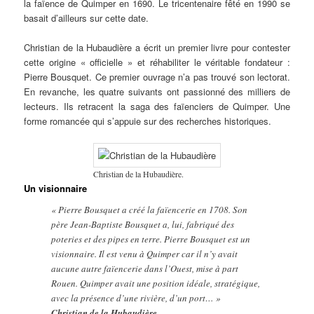
la faïence de Quimper en 1690. Le tricentenaire fêté en 1990 se
basait d’ailleurs sur cette date.
Christian de la Hubaudière a écrit un premier livre pour contester
cette origine « officielle » et réhabiliter le véritable fondateur :
Pierre Bousquet. Ce premier ouvrage n’a pas trouvé son lectorat.
En revanche, les quatre suivants ont passionné des milliers de
lecteurs. Ils retracent la saga des faïenciers de Quimper. Une
forme romancée qui s’appuie sur des recherches historiques.
Christian de la Hubaudière.
Un visionnaire
« Pierre Bousquet a créé la faïencerie en 1708. Son
père Jean-Baptiste Bousquet a, lui, fabriqué des
poteries et des pipes en terre. Pierre Bousquet est un
visionnaire. Il est venu à Quimper car il n’y avait
aucune autre faïencerie dans l’Ouest, mise à part
Rouen. Quimper avait une position idéale, stratégique,
avec la présence d’une rivière, d’un port… »
Christian de la Hubaudière