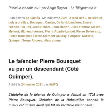
Publié le 29 août 2021 par Serge Rogers – Le Télégramme ©
Publié dans
Actualités
|
Marqué avec
2021
,
Alfred Beau
,
Bellevaux
,
bols à oreilles
,
Bousquet
,
Caujan
,
De la Hubaudière
,
Eloury
,
faïence
,
HB
,
HR
,
Jean Roullot
,
Jean-Haffen
,
Jules Henriot
,
Malivel
,
Méheut
,
Micheau-Vernez
,
Pierre Abadie-Landel
,
Pierre Bellevaux
,
Pierre Bousquet
,
Pierre-Clément Caussy
,
Porquier
,
Quillivic
,
Quimper
,
Serge Rogers
,
télégramme
Le faïencier Pierre Bousquet
vu par un descendant (Côté
Quimper).
Publié le
24 janvier 2021
par
AMFQ
L’histoire de la faïence de Quimper a débuté en 1708 avec
Pierre Bousquet. Christian de la Hubaudière connaît le
mieux cet illustre aïeul qui fut un véritable visionnaire.