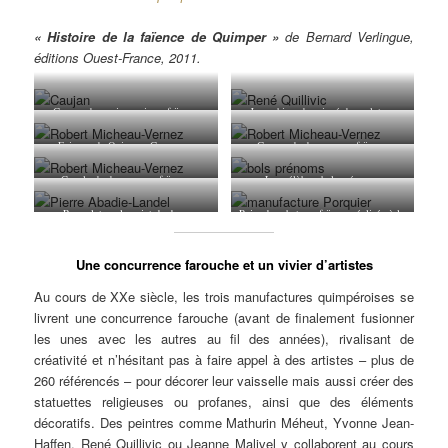
« Histoire de la faïence de Quimper »
de Bernard Verlingue,
éditions Ouest-France, 2011.
Groupe de marins assis en faïence
Jeune bigouden signé du sculpteur
polychrome de la marque Caujan HB
René Quillivic pour la maison HB
Quimper.
Quimper.
Faience de Quimper. Groupe en
Groupe de danseurs en faïence
faience polychrome. groupe de
polychrome, signé Robert Micheau
sonneurs. Robert Micheau Vernez
Vernez, pour la Maison Henriot de
Couple de danseurs en faïence
Les célèbres bols prénoms.
Henriot Quimper.
Quimper.
polychrome signé Robert Micheau
Vernez, pour la Maison Henriot de
Rare plat ovale peint de deux
Paire de sabots en faïence réalisée à la
Quimper.
Bigoudènes signé Pierre Abadie-
manufacture Porquier Beau, à
Landel.
Quimper.
Une concurrence farouche et un vivier d’artistes
Au cours de XXe siècle, les trois manufactures quimpéroises se
livrent une concurrence farouche (avant de finalement fusionner
les unes avec les autres au fil des années), rivalisant de
créativité et n’hésitant pas à faire appel à des artistes – plus de
260 référencés – pour décorer leur vaisselle mais aussi créer des
statuettes religieuses ou profanes, ainsi que des éléments
décoratifs. Des peintres comme Mathurin Méheut, Yvonne Jean-
Haffen, René Quillivic ou Jeanne Malivel y collaborent au cours