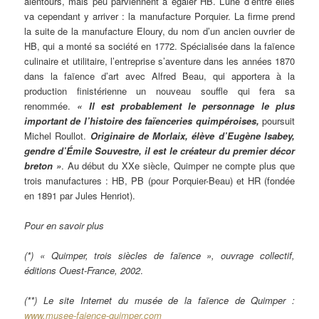
alentours, mais peu parviennent à égaler HB. L’une d’entre elles
va cependant y arriver : la manufacture Porquier. La firme prend
la suite de la manufacture Eloury, du nom d’un ancien ouvrier de
HB, qui a monté sa société en 1772. Spécialisée dans la faïence
culinaire et utilitaire, l’entreprise s’aventure dans les années 1870
dans la faïence d’art avec Alfred Beau, qui apportera à la
production finistérienne un nouveau souffle qui fera sa
renommée.
« Il est probablement le personnage le plus
important de l’histoire des faïenceries quimpéroises,
poursuit
Michel Roullot.
Originaire de Morlaix, élève d’Eugène Isabey,
gendre d’Émile Souvestre, il est le créateur du premier décor
breton »
. Au début du XXe siècle, Quimper ne compte plus que
trois manufactures : HB, PB (pour Porquier-Beau) et HR (fondée
en 1891 par Jules Henriot).
Pour en savoir plus
(*) « Quimper, trois siècles de faïence », ouvrage collectif,
éditions Ouest-France, 2002
.
(**) Le site Internet du musée de la faïence de Quimper :
www.musee-faience-quimper.com