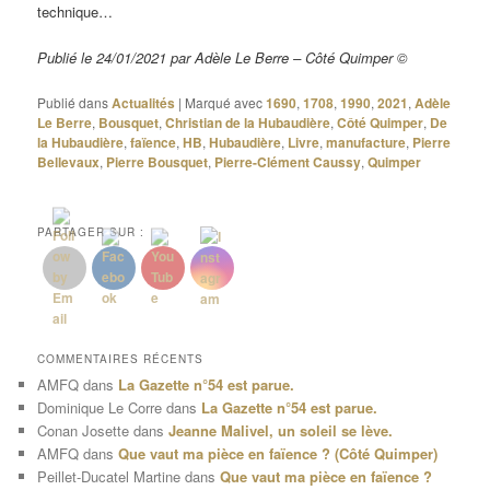
technique…
Publié le 24/01/2021 par Adèle Le Berre – Côté Quimper ©
Publié dans
Actualités
|
Marqué avec
1690
,
1708
,
1990
,
2021
,
Adèle
Le Berre
,
Bousquet
,
Christian de la Hubaudière
,
Côté Quimper
,
De
la Hubaudière
,
faïence
,
HB
,
Hubaudière
,
Livre
,
manufacture
,
Pierre
Bellevaux
,
Pierre Bousquet
,
Pierre-Clément Caussy
,
Quimper
PARTAGER SUR :
COMMENTAIRES RÉCENTS
AMFQ
dans
La Gazette n°54 est parue.
Dominique Le Corre
dans
La Gazette n°54 est parue.
Conan Josette
dans
Jeanne Malivel, un soleil se lève.
AMFQ
dans
Que vaut ma pièce en faïence ? (Côté Quimper)
Peillet-Ducatel Martine
dans
Que vaut ma pièce en faïence ?