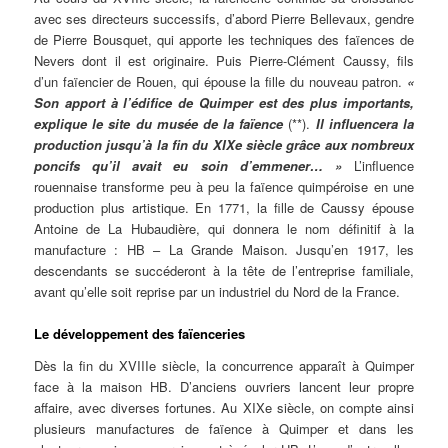
avec ses directeurs successifs, d’abord Pierre Bellevaux, gendre
de Pierre Bousquet, qui apporte les techniques des faïences de
Nevers dont il est originaire. Puis Pierre-Clément Caussy, fils
d’un faïencier de Rouen, qui épouse la fille du nouveau patron.
«
Son apport à l’édifice de Quimper est des plus importants,
explique le site du musée de la faïence
(**).
Il influencera la
production jusqu’à la fin du XIXe siècle grâce aux nombreux
poncifs qu’il avait eu soin d’emmener… »
L’influence
rouennaise transforme peu à peu la faïence quimpéroise en une
production plus artistique. En 1771, la fille de Caussy épouse
Antoine de La Hubaudière, qui donnera le nom définitif à la
manufacture : HB – La Grande Maison. Jusqu’en 1917, les
descendants se succéderont à la tête de l’entreprise familiale,
avant qu’elle soit reprise par un industriel du Nord de la France.
Le développement des faïenceries
Dès la fin du XVIIIe siècle, la concurrence apparaît à Quimper
face à la maison HB. D’anciens ouvriers lancent leur propre
affaire, avec diverses fortunes. Au XIXe siècle, on compte ainsi
plusieurs manufactures de faïence à Quimper et dans les