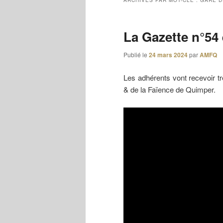
ARCHIVES PAR MOT-CLÉ :
GARE D
La Gazette n°54 
Publié le
24 mars 2024
par
AMFQ
Les adhérents vont recevoir 
& de la Faïence de Quimper.