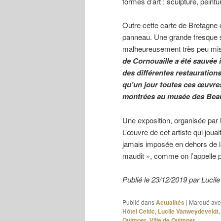
formes d’art : sculpture, peinture
Outre cette carte de Bretagne 
panneau. Une grande fresque si
malheureusement très peu mis
de Cornouaille a été sauvée i
des différentes restauration
qu’un jour toutes ces œuvre
montrées au musée des Beau
Une exposition, organisée par 
L’œuvre de cet artiste qui joua
jamais imposée en dehors de la 
maudit », comme on l’appelle p
Publié le 23/12/2019 par Lu
Publié dans
Actualités
|
Marqué ave
Hôtel Celtic
,
Lucile Vanweydeveldt
Quimper
,
Ville de Quimper