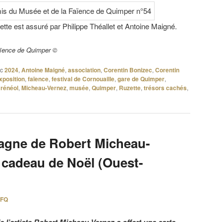
ette est assuré par Philippe Théallet et Antoine Maigné.
aïence de Quimper ©
c
2024
,
Antoine Maigné
,
association
,
Corentin Bonizec
,
Corentin
xposition
,
faïence
,
festival de Cornouaille
,
gare de Quimper
,
rénéol
,
Micheau-Vernez
,
musée
,
Quimper
,
Ruzette
,
trésors cachés
,
tagne de Robert Micheau-
 cadeau de Noël (Ouest-
FQ
 de l’artiste Robert Micheau-Vernez a offert une carte