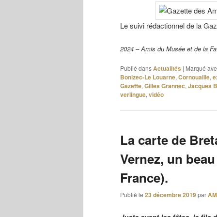
Le suivi rédactionnel de la Gaz
2024 – Amis du Musée et de la F
Publié dans
Actualités
|
Marqué ave
Bonizec-Le Louarne
,
Cornouaille
,
e
Gazette
,
Gilles Grannec
,
Jacques B
verlingue
,
vidéo
La carte de Bre
Vernez, un beau
France).
Publié le
23 décembre 2019
par
AM
Juste avant les fêtes, le fils