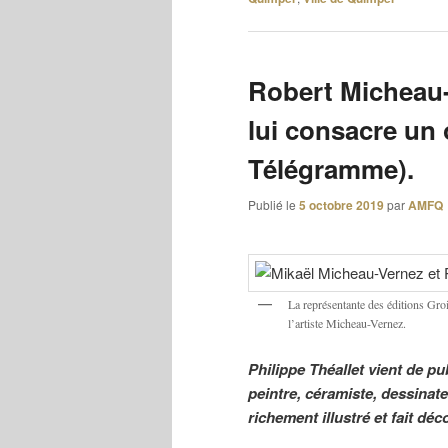
Robert Micheau-
lui consacre un
Télégramme).
Publié le
5 octobre 2019
par
AMFQ
La représentante des éditions Groi
l’artiste Micheau-Vernez.
Philippe Théallet vient de p
peintre, céramiste, dessinateu
richement illustré et fait d