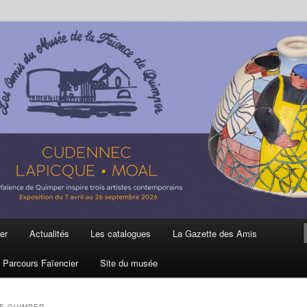
ière
 et de la Faïence de Quimper
er
Actualités
Les catalogues
La Gazette des Amis
Parcours Faïencier
Site du musée