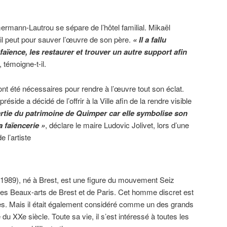
rmann-Lautrou se sépare de l’hôtel familial. Mikaël
’il peut pour sauver l’œuvre de son père.
« Il a fallu
aïence, les restaurer et trouver un autre support afin
, témoigne-t-il.
ont été nécessaires pour rendre à l’œuvre tout son éclat.
préside a décidé de l’offrir à la Ville afin de la rendre visible
partie du patrimoine de Quimper car elle symbolise son
la faïencerie »
, déclare le maire Ludovic Jolivet, lors d’une
 l’artiste
989), né à Brest, est une figure du mouvement Seiz
e des Beaux-arts de Brest et de Paris. Cet homme discret est
es. Mais il était également considéré comme un des grands
du XXe siècle. Toute sa vie, il s’est intéressé à toutes les