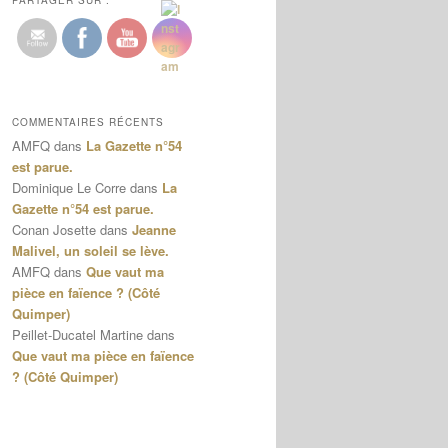
PARTAGER SUR :
COMMENTAIRES RÉCENTS
AMFQ
dans
La Gazette n°54
est parue.
Dominique Le Corre
dans
La
Gazette n°54 est parue.
Conan Josette
dans
Jeanne
Malivel, un soleil se lève.
AMFQ
dans
Que vaut ma
pièce en faïence ? (Côté
Quimper)
Peillet-Ducatel Martine
dans
Que vaut ma pièce en faïence
? (Côté Quimper)