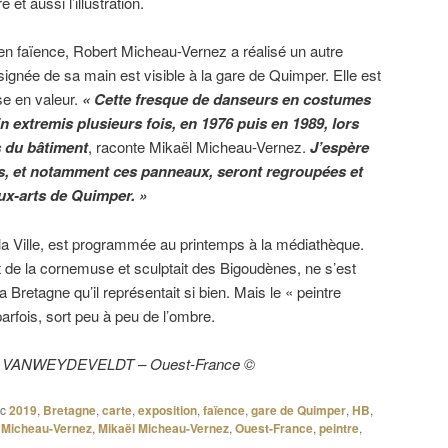
 et aussi l’illustration.
en faïence, Robert Micheau-Vernez a réalisé un autre
gnée de sa main est visible à la gare de Quimper. Elle est
e en valeur.
« Cette fresque de danseurs en costumes
n extremis plusieurs fois, en 1976 puis en 1989, lors
s du bâtiment
, raconte Mikaël Micheau-Vernez.
J’espère
s, et notamment ces panneaux, seront regroupées et
x-arts de Quimper. »
la Ville, est programmée au printemps à la médiathèque.
it de la cornemuse et sculptait des Bigoudènes, ne s’est
Bretagne qu’il représentait si bien. Mais le « peintre
arfois, sort peu à peu de l’ombre.
cile VANWEYDEVELDT – Ouest-France ©
c
2019
,
Bretagne
,
carte
,
exposition
,
faïence
,
gare de Quimper
,
HB
,
,
Micheau-Vernez
,
Mikaël Micheau-Vernez
,
Ouest-France
,
peintre
,