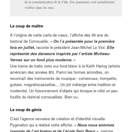
de la communication de la Ville. Des panneaux sont actuellement
visibles dans les rues.
Le coup de maître
À l’origine de cette carte de vœux, l’affiche des 95 ans du
festival de Cornouaille.
« On l’a présentée pour la première
fois en juillet,
raconte le président Jean-Michel Le Viol.
Elle
représente des danseurs inspirés par l’artiste Micheau-
Vernez sur un fond plus moderne. »
Une trame de traits noirs sur fond blanc à la Keith Haring (artiste
américain des années 80). Parmi les formes arrondies, on
reconnaît des instruments de musique : cornemuse, trompette,
guitare, magnétocassettes… Un joli mélange entre tradition et
modernité. Un foisonnement d’objets qui évoque le côté un peu
fouillis du festival cornouaillais. Bien vu.
Le coup de génie
C’est l’agence rennaise de création et d’identité visuelle
Pygmalion qui a réalisé cette affiche.
« Nous nous sommes
inspirés de l’art breton et de l’école Seiz Breur »
, précise