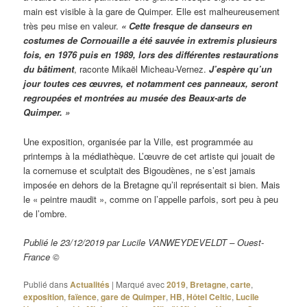
main est visible à la gare de Quimper. Elle est malheureusement
très peu mise en valeur.
« Cette fresque de danseurs en
costumes de Cornouaille a été sauvée in extremis plusieurs
fois, en 1976 puis en 1989, lors des différentes restaurations
du bâtiment
, raconte Mikaël Micheau-Vernez.
J’espère qu’un
jour toutes ces œuvres, et notamment ces panneaux, seront
regroupées et montrées au musée des Beaux-arts de
Quimper. »
Une exposition, organisée par la Ville, est programmée au
printemps à la médiathèque. L’œuvre de cet artiste qui jouait de
la cornemuse et sculptait des Bigoudènes, ne s’est jamais
imposée en dehors de la Bretagne qu’il représentait si bien. Mais
le « peintre maudit », comme on l’appelle parfois, sort peu à peu
de l’ombre.
Publié le 23/12/2019 par Lucile VANWEYDEVELDT – Ouest-
France ©
Publié dans
Actualités
|
Marqué avec
2019
,
Bretagne
,
carte
,
exposition
,
faïence
,
gare de Quimper
,
HB
,
Hôtel Celtic
,
Lucile