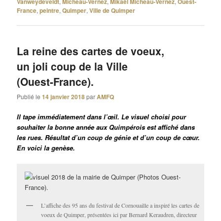
Vanweydeveldt
,
Micheau-Vernez
,
Mikaël Micheau-Vernez
,
Ouest-
France
,
peintre
,
Quimper
,
Ville de Quimper
La reine des cartes de voeux,
un joli coup de la Ville
(Ouest-France).
Publié le
14 janvier 2018
par
AMFQ
Il tape immédiatement dans l’œil. Le visuel choisi pour
souhaiter la bonne année aux Quimpérois est affiché dans
les rues. Résultat d’un coup de génie et d’un coup de cœur.
En voici la genèse.
L’affiche des 95 ans du festival de Cornouaille a inspiré les cartes de
voeux de Quimper, présentées ici par Bernard Keraudren, directeur