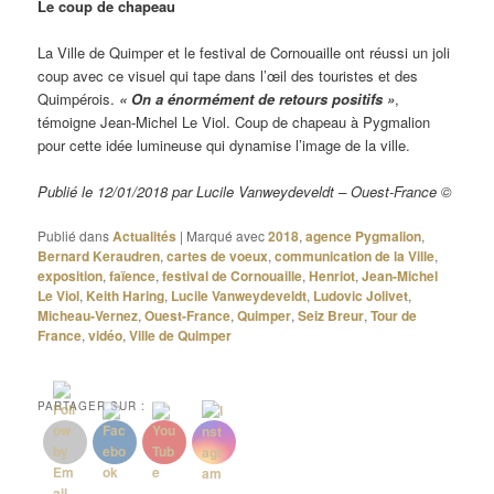
Le coup de chapeau
La Ville de Quimper et le festival de Cornouaille ont réussi un joli
coup avec ce visuel qui tape dans l’œil des touristes et des
Quimpérois.
« On a énormément de retours positifs »
,
témoigne Jean-Michel Le Viol. Coup de chapeau à Pygmalion
pour cette idée lumineuse qui dynamise l’image de la ville.
Publié le 12/01/2018 par Lucile Vanweydeveldt – Ouest-France ©
Publié dans
Actualités
|
Marqué avec
2018
,
agence Pygmalion
,
Bernard Keraudren
,
cartes de voeux
,
communication de la Ville
,
exposition
,
faïence
,
festival de Cornouaille
,
Henriot
,
Jean-Michel
Le Viol
,
Keith Haring
,
Lucile Vanweydeveldt
,
Ludovic Jolivet
,
Micheau-Vernez
,
Ouest-France
,
Quimper
,
Seiz Breur
,
Tour de
France
,
vidéo
,
Ville de Quimper
PARTAGER SUR :