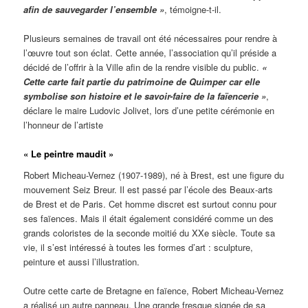
afin de sauvegarder l’ensemble »
, témoigne-t-il.
Plusieurs semaines de travail ont été nécessaires pour rendre à
l’œuvre tout son éclat. Cette année, l’association qu’il préside a
décidé de l’offrir à la Ville afin de la rendre visible du public.
«
Cette carte fait partie du patrimoine de Quimper car elle
symbolise son histoire et le savoir-faire de la faïencerie »
,
déclare le maire Ludovic Jolivet, lors d’une petite cérémonie en
l’honneur de l’artiste
« Le peintre maudit »
Robert Micheau-Vernez (1907-1989), né à Brest, est une figure du
mouvement Seiz Breur. Il est passé par l’école des Beaux-arts
de Brest et de Paris. Cet homme discret est surtout connu pour
ses faïences. Mais il était également considéré comme un des
grands coloristes de la seconde moitié du XXe siècle. Toute sa
vie, il s’est intéressé à toutes les formes d’art : sculpture,
peinture et aussi l’illustration.
Outre cette carte de Bretagne en faïence, Robert Micheau-Vernez
a réalisé un autre panneau. Une grande fresque signée de sa