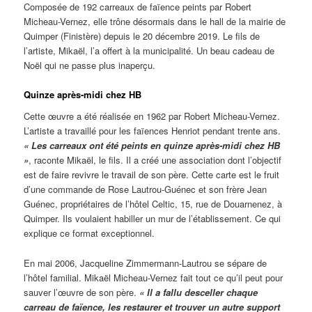
Composée de 192 carreaux de faïence peints par Robert
Micheau-Vernez, elle trône désormais dans le hall de la mairie de
Quimper (Finistère) depuis le 20 décembre 2019. Le fils de
l’artiste, Mikaël, l’a offert à la municipalité. Un beau cadeau de
Noël qui ne passe plus inaperçu.
Quinze après-midi chez HB
Cette œuvre a été réalisée en 1962 par Robert Micheau-Vernez.
L’artiste a travaillé pour les faïences Henriot pendant trente ans.
« Les carreaux ont été peints en quinze après-midi chez HB
»
, raconte Mikaël, le fils. Il a créé une association dont l’objectif
est de faire revivre le travail de son père. Cette carte est le fruit
d’une commande de Rose Lautrou-Guénec et son frère Jean
Guénec, propriétaires de l’hôtel Celtic, 15, rue de Douarnenez, à
Quimper. Ils voulaient habiller un mur de l’établissement. Ce qui
explique ce format exceptionnel.
En mai 2006, Jacqueline Zimmermann-Lautrou se sépare de
l’hôtel familial. Mikaël Micheau-Vernez fait tout ce qu’il peut pour
sauver l’œuvre de son père.
« Il a fallu desceller chaque
carreau de faïence, les restaurer et trouver un autre support